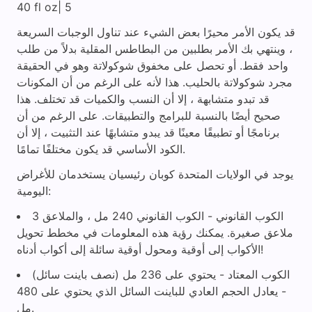
40 fl oz| 5
قد يكون الأمر محيرًا بعض الشيء عند تناول الوجبات السريعة
، وينتهي بك الأمر بطلبين من البطاطس المقلية بدلاً من طلب
واحد فقط. أو تحصل على مخفوق شوكولاتة وهو في الحقيقة
مجرد شوكولاتة بالحليب. هذا لأنه على الرغم من أن المكونات
قد تبدو متشابهة ، إلا أن النسب والكميات قد تختلف. هذا
صحيح أيضًا بالنسبة للبرامج والتطبيقات. على الرغم من أن
برنامجًا أو تطبيقًا معينًا قد يبدو متشابهًا عند التثبيت ، إلا أن
الكود الأساسي قد يكون مختلفًا تمامًا.
يوجد في الولايات المتحدة كوبان رئيسيان يستخدمان للأغراض
اليومية:
الكوب القانوني - الكوب القانوني 240 مل ، والملاعق 3
ملاعق صغيرة. يمكنك رؤية هذه المعلومات في مخطط تحويل
الأكواب إلى أوقية ومحول أوقية سائلة إلى أكواب أدناه!
الكوب المعتاد - يحتوي على 236 مل (نصف باينت سائل)
- يعادل الحجم العادي للباينت السائل الذي يحتوي على 480
مل.