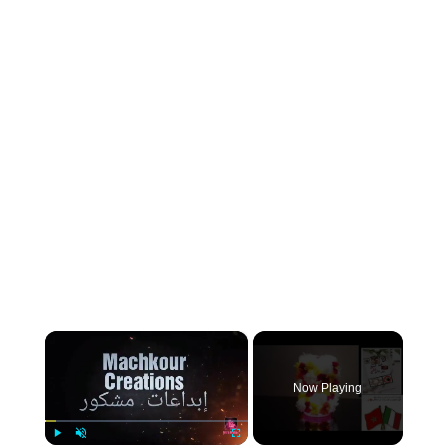
×
Now Playing