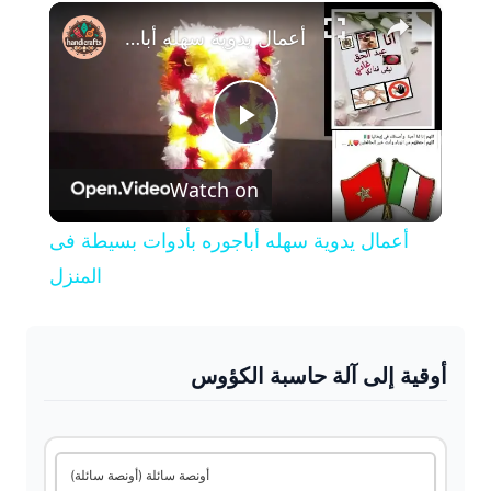
×
Play
Unmute
Fullscreen
أعمال يدوية سهله أباجوره بأدوات بسيطة فى المنزل
P
Watch on
l
أعمال يدوية سهله أباجوره بأدوات بسيطة فى
a
المنزل
y
أوقية إلى آلة حاسبة الكؤوس
V
i
أونصة سائلة (أونصة سائلة)