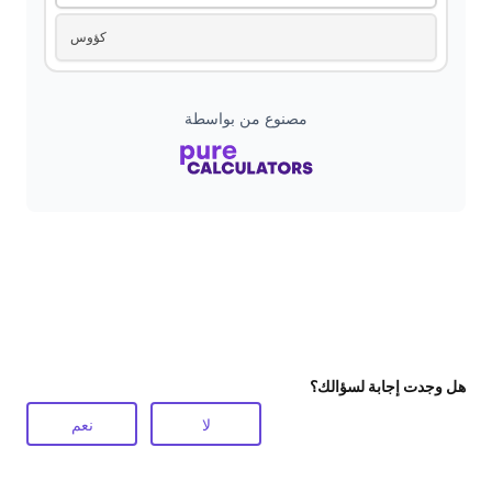
كؤوس
d
e
مصنوع من بواسطة
o
هل وجدت إجابة لسؤالك؟
لا
نعم