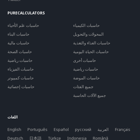
PURECALCULATORS
حاسبات الكيمياء
حاسبات علم الأحياء
المحولات والتحويل
حاسبات البناء
حاسبات الغذاء والتغذية
حاسبات مالية
حاسبات الحياة اليومية
حاسبات الصحة
حاسبات أخرى
حاسبات رياضية
حاسبات رياضية
حاسبات الفيزياء
حاسبات الموضة
حاسبات كمبيوتر
جميع الفئات
حاسبات إحصائية
جميع الآلات الحاسبة
اللغات
Français
العربية
русский
Español
Português
English
Deutsch
日本語
Türkçe
Indonesia
Română