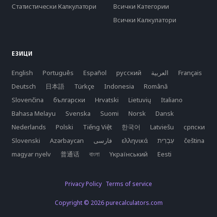
Статистически Калкулатори
Всички Категории
Всички Калкулатори
ЕЗИЦИ
English
Português
Español
русский
العربية
Français
Deutsch
日本語
Türkçe
Indonesia
Română
Slovenčina
български
Hrvatski
Lietuvių
Italiano
Bahasa Melayu
Svenska
Suomi
Norsk
Dansk
Nederlands
Polski
Tiếng Việt
한국어
Latviešu
српски
Slovenski
Azərbaycan
فارسی
ελληνικά
čeština
magyar nyelv
普通话
বাংলা
Yкраїнський
Eesti
Privacy Policy
Terms of service
Copyright © 2026 purecalculators.com