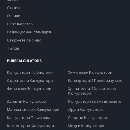
Статии
Отзиви
Партньорство
Редакционни стандарти
Свържете се с нас
Twitter
PURECALCULATORS
Калкулатори По Биология
Химически Калкулатори
Строителни Калкулатори
Конвертори И Преобразуване
Финансови Калкулатори
Хранителни И Хранителни
Калкулатори
Здравни Калкулатори
Калкулатори За Ежедневието
Математически Калкулатори
Други Калкулатори
Калкулатори По Физика
Спортни Калкулатори
Компютърни Калкулатори
Модни Калкулатори