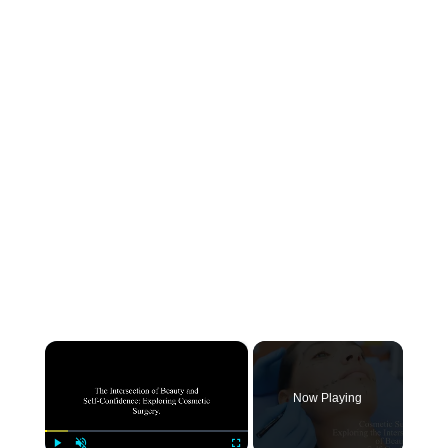
×
Now Playing