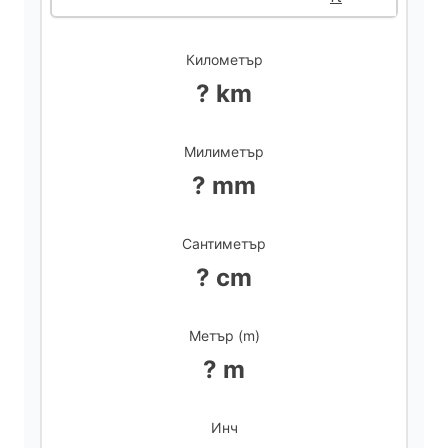
d
Километър
? km
e
Милиметър
o
? mm
Сантиметър
? cm
Метър (m)
? m
Инч