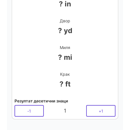
? in
Двор
? yd
Миля
? mi
Крак
? ft
Резултат десетични знаци
1
-
1
+
1