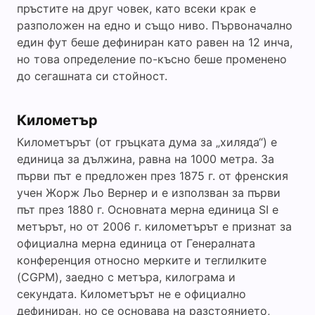
пръстите на друг човек, като всеки крак е
разположен на едно и също ниво. Първоначално
един фут беше дефиниран като равен на 12 инча,
но това определение по-късно беше променено
до сегашната си стойност.
Километър
Километърът (от гръцката дума за „хиляда“) е
единица за дължина, равна на 1000 метра. За
първи път е предложен през 1875 г. от френския
учен Жорж Льо Вернер и е използван за първи
път през 1880 г. Основната мерна единица SI е
метърът, но от 2006 г. километърът е признат за
официална мерна единица от Генералната
конференция относно мерките и теглилките
(CGPM), заедно с метъра, килограма и
секундата. Километърът не е официално
дефиниран, но се основава на разстоянието,