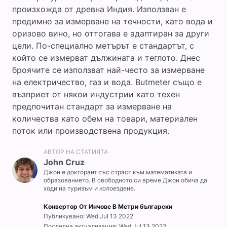
произхожда от древна Индия. Използван е
предимно за измерване на течности, като вода и
оризово вино, но оттогава е адаптиран за други
цели. По-специално метърът е стандартът, с
който се измерват дължината и теглото. Днес
броячите се използват най-често за измерване
на електричество, газ и вода. Butmeter също е
възприет от някои индустрии като техен
предпочитан стандарт за измерване на
количества като обем на товари, материален
поток или производствена продукция.
АВТОР НА СТАТИЯТА
John Cruz
Джон е докторант със страст към математиката и
образованието. В свободното си време Джон обича да
ходи на туризъм и колоездене.
Конвертор От Инчове В Метри български
Публикувано: Wed Jul 13 2022
Последна актуализация: Wed Jul 13 2022