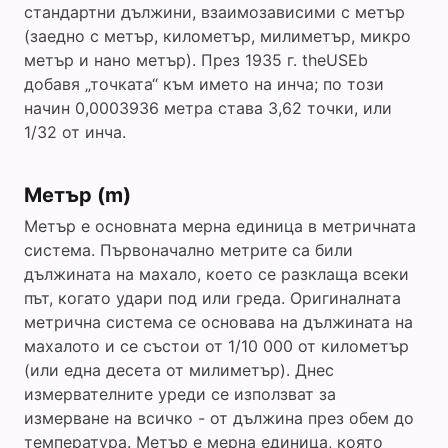
стандартни дължини, взаимозависими с метър
(заедно с метър, километър, милиметър, микро
метър и нано метър). През 1935 г. theUSEb
добавя „точката“ към името на инча; по този
начин 0,0003936 метра става 3,62 точки, или
1/32 от инча.
Метър (m)
Метър е основната мерна единица в метричната
система. Първоначално метрите са били
дължината на махало, което се разклаща всеки
път, когато удари под или греда. Оригиналната
метрична система се основава на дължината на
махалото и се състои от 1/10 000 от километър
(или една десета от милиметър). Днес
измервателните уреди се използват за
измерване на всичко - от дължина през обем до
температура. Метър е мерна единица, която