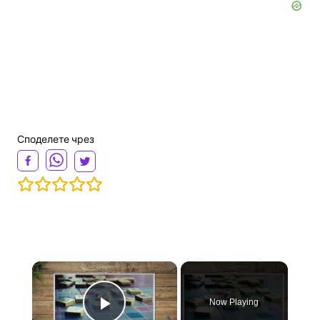
Споделете чрез
×
Now Playing