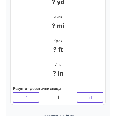
? yd
Миля
? mi
Крак
? ft
Инч
? in
Резултат десетични знаци
1
-
1
+
1
направено с ❤️ от