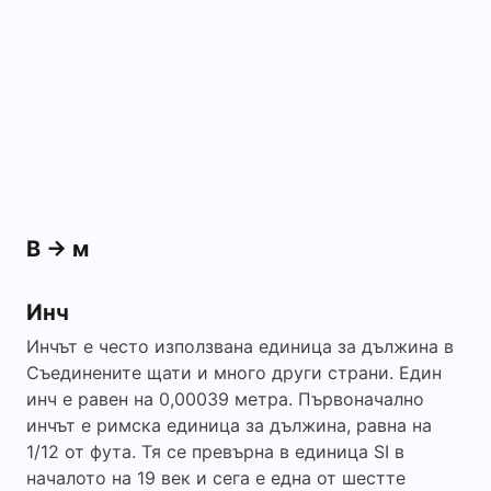
i
d
e
o
В -> м
Инч
Инчът е често използвана единица за дължина в
Съединените щати и много други страни. Един
инч е равен на 0,00039 метра. Първоначално
инчът е римска единица за дължина, равна на
1/12 от фута. Тя се превърна в единица SI в
началото на 19 век и сега е една от шестте