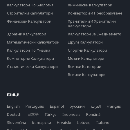
Калкулатори По Биология
Химически Калкулатори
Строителни Калкулатори
Конвертори И Преобразуване
Финансови Калкулатори
Хранителни И Хранителни
Калкулатори
Здравни Калкулатори
Калкулатори За Ежедневието
Математически Калкулатори
Други Калкулатори
Калкулатори По Физика
Спортни Калкулатори
Компютърни Калкулатори
Модни Калкулатори
Статистически Калкулатори
Всички Категории
Всички Калкулатори
ЕЗИЦИ
English
Português
Español
русский
العربية
Français
Deutsch
日本語
Türkçe
Indonesia
Română
Slovenčina
български
Hrvatski
Lietuvių
Italiano