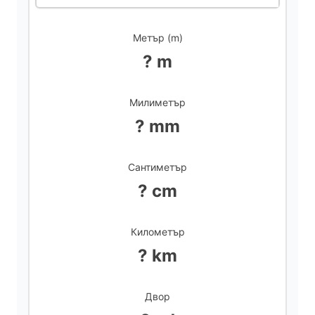
Метър (m)
? m
Милиметър
? mm
Сантиметър
? cm
Километър
? km
Двор