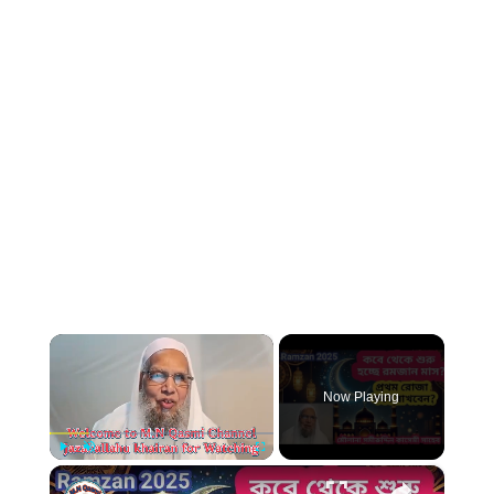
×
Now Playing
×
Play
Unmute
Fullscreen