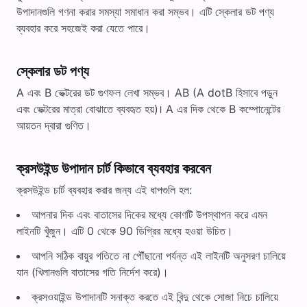
উপাদানগুলি গণনা করার সমস্যা সমাধান করা সম্ভব। এটি স্কেলার ডট পণ্য
ব্যবহার করে সহজেই করা যেতে পারে।
স্কেলার ডট পণ্য
A এবং B ভেক্টরের ডট গুণফল লেখা সম্ভব। AB (A dotB হিসাবে পড়ুন
এবং ভেক্টরের মাত্রা বোঝাতে ব্যবহৃত হয়)। A এর দিক থেকে B কম্পোনেন্টের
আয়তন দ্বারা গুণিত।
ক্রসউইন্ড উপাদান চার্ট কিভাবে ব্যবহার করবেন
ক্রসউইন্ড চার্ট ব্যবহার করার জন্য এই ধাপগুলি হল:
আপনার দিক এবং বাতাসের দিকের মধ্যে কোণটি উপস্থাপন করে এমন
লাইনটি খুঁজুন। এটি 0 থেকে 90 ডিগ্রির মধ্যে হওয়া উচিত।
আপনি সঠিক বায়ুর গতিতে না পৌঁছানো পর্যন্ত এই লাইনটি অনুসরণ চালিয়ে
যান (খিলানগুলি বাতাসের গতি নির্দেশ করে)।
ক্রসওয়াইন্ড উপাদানটি সনাক্ত করতে এই বিন্দু থেকে সোজা নিচে চালিয়ে