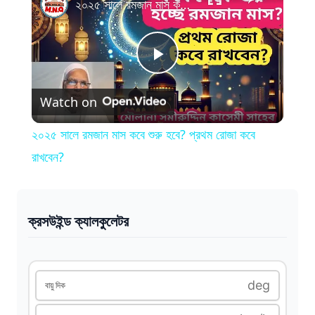
২০২৫ সালে রমজান মাস কবে শুরু হবে? প্রথম রোজা কবে রাখবেন?
P
Watch on
l
২০২৫ সালে রমজান মাস কবে শুরু হবে? প্রথম রোজা কবে
a
রাখবেন?
y
ক্রসউইন্ড ক্যালকুলেটর
V
i
deg
বায়ু দিক