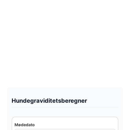
Hundegraviditetsberegner
Mødedato