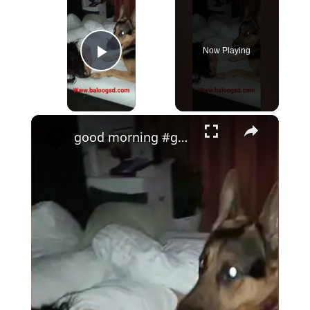
Now Playing
Play Video
×
good morning #gsd #germanshepherd #dog #blog #happydog