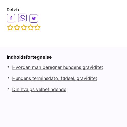
e
Del via
o
Indholdsfortegnelse
◦
Hvordan man beregner hundens graviditet
◦
Hundens terminsdato, fødsel, graviditet
◦
Din hvalps velbefindende