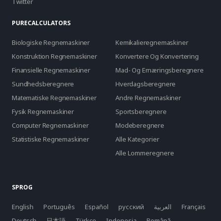
Twitter
PURECALCULATORS
Biologiske Regnemaskiner
Kemikalieregnemaskiner
Konstruktion Regnemaskiner
Konvertere Og Konvertering
Finansielle Regnemaskiner
Mad- Og Ernæringsberegnere
Sundhedsberegnere
Hverdagsberegnere
Matematiske Regnemaskiner
Andre Regnemaskiner
Fysik Regnemaskiner
Sportsberegnere
Computer Regnemaskiner
Modeberegnere
Statistiske Regnemaskiner
Alle Kategorier
Alle Lommeregnere
SPROG
English
Português
Español
русский
العربية
Français
Deutsch
日本語
Türkçe
Indonesia
Română