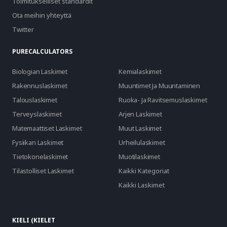
Toimitukselliset standardit
Ota meihin yhteyttä
Twitter
PURECALCULATORS
Biologian Laskimet
Kemialaskimet
Rakennuslaskimet
Muuntimet Ja Muuntaminen
Talouslaskimet
Ruoka- Ja Ravitsemuslaskimet
Terveyslaskimet
Arjen Laskimet
Matemaattiset Laskimet
Muut Laskimet
Fysiikan Laskimet
Urheilulaskimet
Tietokonelaskimet
Muotilaskimet
Tilastolliset Laskimet
Kaikki Kategoriat
Kaikki Laskimet
KIELI (KIELET