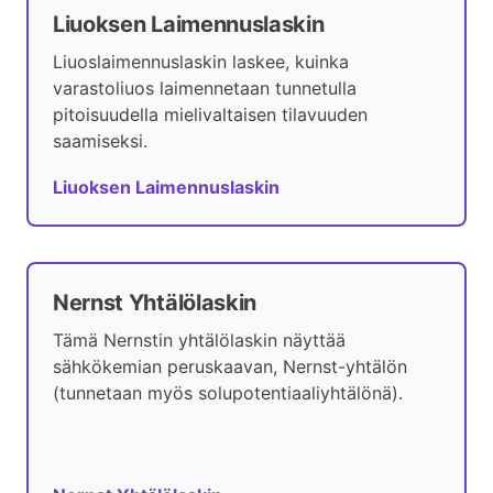
Liuoksen Laimennuslaskin
Liuoslaimennuslaskin laskee, kuinka
varastoliuos laimennetaan tunnetulla
pitoisuudella mielivaltaisen tilavuuden
saamiseksi.
Liuoksen Laimennuslaskin
Nernst Yhtälölaskin
Tämä Nernstin yhtälölaskin näyttää
sähkökemian peruskaavan, Nernst-yhtälön
(tunnetaan myös solupotentiaaliyhtälönä).