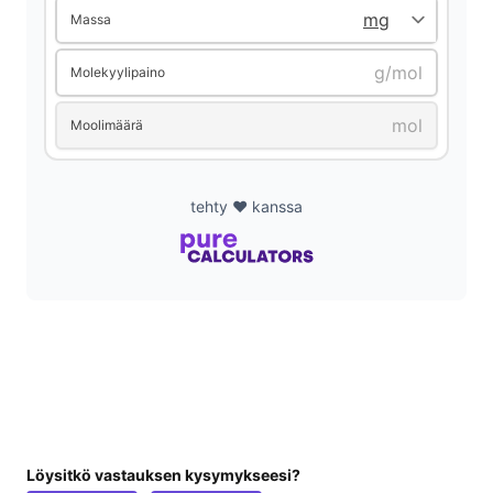
Massa
d
Molekyylipaino
e
Moolimäärä
o
tehty ❤️ kanssa
Löysitkö vastauksen kysymykseesi?