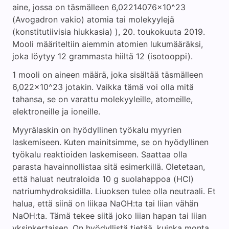
aine, jossa on täsmälleen 6,02214076x10^23
(Avogadron vakio) atomia tai molekyylejä
(konstitutiivisia hiukkasia) ), 20. toukokuuta 2019.
Mooli määriteltiin aiemmin atomien lukumääräksi,
joka löytyy 12 grammasta hiiltä 12 (isotooppi).
1 mooli on aineen määrä, joka sisältää täsmälleen
6,022x10^23 jotakin. Vaikka tämä voi olla mitä
tahansa, se on varattu molekyyleille, atomeille,
elektroneille ja ioneille.
Myyrälaskin on hyödyllinen työkalu myyrien
laskemiseen. Kuten mainitsimme, se on hyödyllinen
työkalu reaktioiden laskemiseen. Saattaa olla
parasta havainnollistaa sitä esimerkillä. Oletetaan,
että haluat neutraloida 10 g suolahappoa (HCl)
natriumhydroksidilla. Liuoksen tulee olla neutraali. Et
halua, että siinä on liikaa NaOH:ta tai liian vähän
NaOH:ta. Tämä tekee siitä joko liian hapan tai liian
yksinkertaisen. On hyödyllistä tietää, kuinka monta