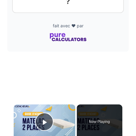
?
fait avec ❤️ par
×
Now Playing
Play Video