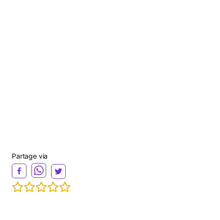
d
e
o
Partage via