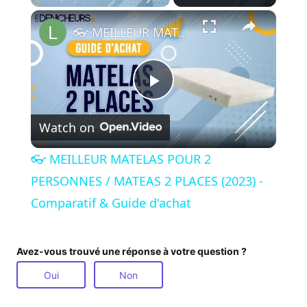
×
👓 MEILLEUR MATELAS POUR 2 PERSONNES / MATEAS 2 PLACES (2023) - Comparatif & Guide d'achat
P
Watch on
l
👓 MEILLEUR MATELAS POUR 2
a
PERSONNES / MATEAS 2 PLACES (2023) -
Comparatif & Guide d'achat
y
Avez-vous trouvé une réponse à votre question ?
V
Oui
Non
i