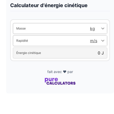
V
Calculateur d'énergie cinétique
i
Masse
d
Rapidité
e
Énergie cinétique
o
fait avec ❤️ par