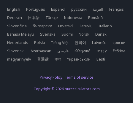
English
Português
Español
русский
العربية
Français
Deutsch
日本語
Türkçe
Indonesia
Română
Slovenčina
български
Hrvatski
Lietuvių
Italiano
Bahasa Melayu
Svenska
Suomi
Norsk
Dansk
Nederlands
Polski
Tiếng Việt
한국어
Latviešu
српски
Slovenski
Azərbaycan
فارسی
ελληνικά
čeština
magyar nyelv
普通话
বাংলা
Yкраїнський
Eesti
Privacy Policy
Terms of service
Copyright © 2026 purecalculators.com