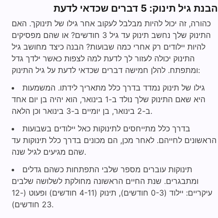
הבנת גיל תינוק: 5 דברים שכדאי לדעת
כהורה, זה יכול להיות מבלבל לעקוב אחר גילו של תינוקך. האם
התינוק שלך נחשב תינוק עד גיל 3 חודשים? או שהם מפסיקים
להיות יילודים רק אחרי כמה שבועות? הבנה כיצד מחושב גיל
התינוק יכולה לעזור לך לדעת למה לצפות כאשר ילדך גדל
ומתפתח. להלן חמישה דברים שכדאי לדעת על גיל התינוק:
גילו של תינוק נמדד בדרך כלל מתאריך לידתו. המשמעות
היא שאם התינוק שלך נולד ב-1 בינואר, הוא יהיה בן יום אחד
ב-2 בינואר, בן יומיים ב-3 בינואר וכן הלאה.
בדרך כלל מתייחסים לתינוקות כאל יילודים בשבועות
הראשונים לחייהם. לאחר מכן, הם מכונים בדרך כלל תינוקות עד
שהם מגיעים לגיל שנה.
תינוקות עוברים מספר שלבי התפתחות כשהם גדלים
ומתבגרים. שנת החיים הראשונה מחולקת לשלושה שלבים
עיקריים: יילוד (0-3 חודשים), תינוק (4-11 חודשים) ופעוט (12-
23 חודשים).