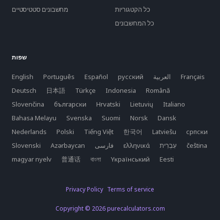
כל הקטגוריות
מחשבונים סטטיסטיים
כל המחשבונים
שפות
Français
العربية
русский
Español
Português
English
Deutsch
日本語
Türkçe
Indonesia
Română
Slovenčina
български
Hrvatski
Lietuvių
Italiano
Bahasa Melayu
Svenska
Suomi
Norsk
Dansk
Nederlands
Polski
Tiếng Việt
한국어
Latviešu
српски
čeština
ελληνικά
فارسی
Azərbaycan
Slovenski
magyar nyelv
普通话
বাংলা
Yкраїнський
Eesti
Privacy Policy
Terms of service
Copyright © 2026 purecalculators.com