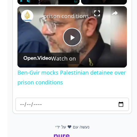
×
Play
Unmute
Fullscreen
Ben-Gvir mocks Palestinian detainee over prison conditions
P
Watch on
l
Ben-Gvir mocks Palestinian detainee over
a
prison conditions
y
V
נעשה עם ❤️ על ידי