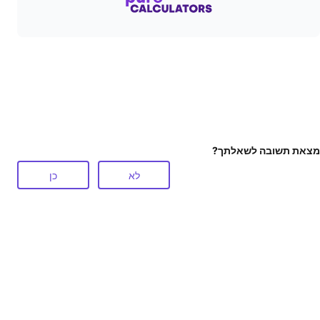
i
d
e
o
מצאת תשובה לשאלתך?
לא
כן