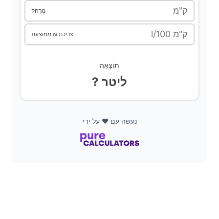
d
ק"מ
מֶרְחָק
l/100 ק"מ
e
צריכת גז ממוצעת
o
תוֹצָאָה
? ליטר
נעשה עם ❤️ על ידי