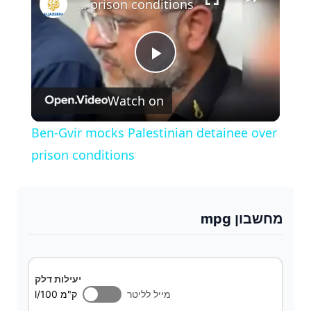
Ben-Gvir mocks Palestinian detainee over prison conditions
P
Watch on
l
Ben-Gvir mocks Palestinian detainee over
a
prison conditions
y
מחשבון mpg
V
i
יעילות דלק
מייל לליטר
l/100 ק"מ