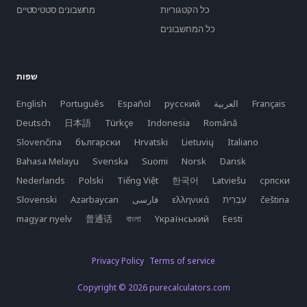
כל הקטגוריות
מחשבונים סטטיסטיים
כל המחשבונים
שפות
Français
العربية
русский
Español
Português
English
Deutsch
日本語
Türkçe
Indonesia
Română
Slovenčina
български
Hrvatski
Lietuvių
Italiano
Bahasa Melayu
Svenska
Suomi
Norsk
Dansk
Nederlands
Polski
Tiếng Việt
한국어
Latviešu
српски
čeština
ελληνικά
فارسی
Azərbaycan
Slovenski
magyar nyelv
普通话
বাংলা
Yкраїнський
Eesti
Privacy Policy
Terms of service
Copyright © 2026 purecalculators.com