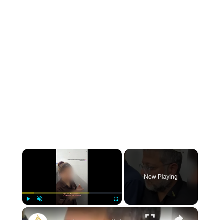
×
Now Playing
×
Play
Unmute
Fullscreen