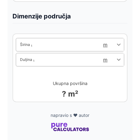
d
Dimenzije područja
e
o
Širina
1
Duljina
1
Ukupna površina
? m²
napravio s ❤️ autor