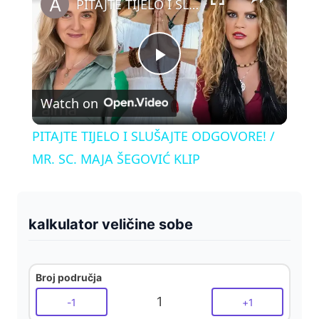
PITAJTE TIJELO I SLUŠAJTE ODGOVORE! / MR. SC. MAJA ŠEGOVIĆ KLIP
P
Watch on
l
PITAJTE TIJELO I SLUŠAJTE ODGOVORE! /
a
MR. SC. MAJA ŠEGOVIĆ KLIP
y
kalkulator veličine sobe
V
Broj područja
i
1
-
1
+
1