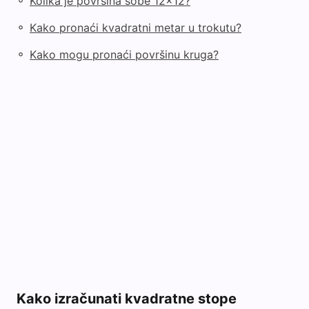
◦
Kolika je površina sobe 12x12?
◦
Kako pronaći kvadratni metar u trokutu?
◦
Kako mogu pronaći površinu kruga?
Kako izračunati kvadratne stope