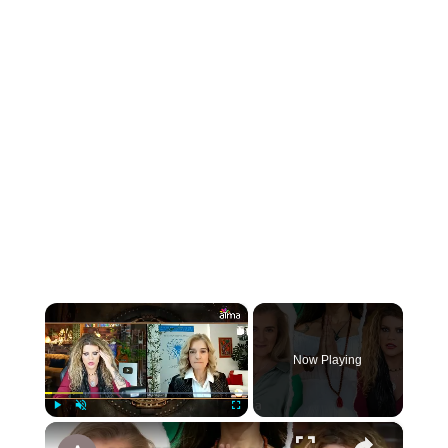
×
Now Playing
×
Play
Unmute
Fullscreen