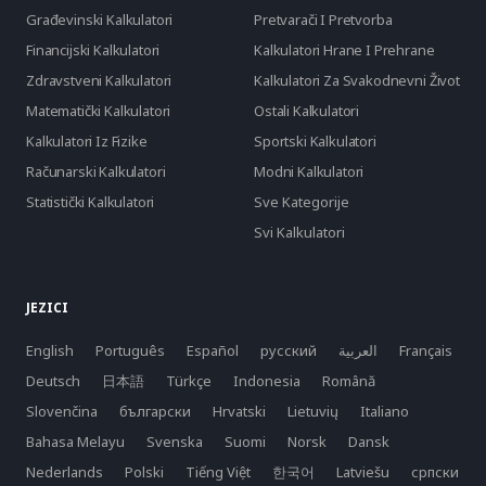
Građevinski Kalkulatori
Pretvarači I Pretvorba
Financijski Kalkulatori
Kalkulatori Hrane I Prehrane
Zdravstveni Kalkulatori
Kalkulatori Za Svakodnevni Život
Matematički Kalkulatori
Ostali Kalkulatori
Kalkulatori Iz Fizike
Sportski Kalkulatori
Računarski Kalkulatori
Modni Kalkulatori
Statistički Kalkulatori
Sve Kategorije
Svi Kalkulatori
JEZICI
English
Português
Español
русский
العربية
Français
Deutsch
日本語
Türkçe
Indonesia
Română
Slovenčina
български
Hrvatski
Lietuvių
Italiano
Bahasa Melayu
Svenska
Suomi
Norsk
Dansk
Nederlands
Polski
Tiếng Việt
한국어
Latviešu
српски