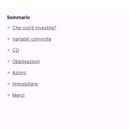
Sommario
◦
Che cos'è Investire?
◦
Variabili coinvolte
◦
CD
◦
Obbligazioni
◦
Azioni
◦
Immobiliare
◦
Merci