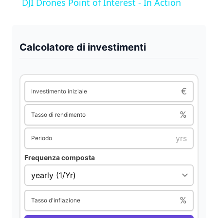
DJI Drones Point of Interest - In Action
a
y
Calcolatore di investimenti
V
€
Investimento iniziale
i
%
Tasso di rendimento
d
Periodo
Frequenza composta
e
o
%
Tasso d'inflazione