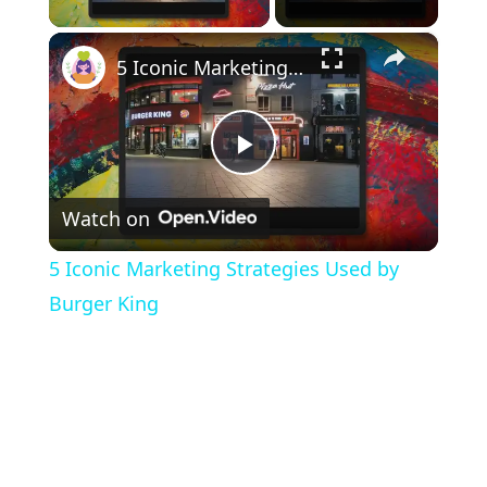
×
5 Iconic Marketing Strategies Used by Burger King
P
Watch on
l
5 Iconic Marketing Strategies Used by
a
Burger King
y
V