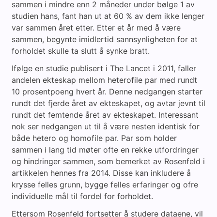
sammen i mindre enn 2 måneder under bølge 1 av
studien hans, fant han ut at 60 % av dem ikke lenger
var sammen året etter. Etter et år med å være
sammen, begynte imidlertid sannsynligheten for at
forholdet skulle ta slutt å synke bratt.
Ifølge en studie publisert i The Lancet i 2011, faller
andelen ekteskap mellom heterofile par med rundt
10 prosentpoeng hvert år. Denne nedgangen starter
rundt det fjerde året av ekteskapet, og avtar jevnt til
rundt det femtende året av ekteskapet. Interessant
nok ser nedgangen ut til å være nesten identisk for
både hetero og homofile par. Par som holder
sammen i lang tid møter ofte en rekke utfordringer
og hindringer sammen, som bemerket av Rosenfeld i
artikkelen hennes fra 2014. Disse kan inkludere å
krysse felles grunn, bygge felles erfaringer og ofre
individuelle mål til fordel for forholdet.
Ettersom Rosenfeld fortsetter å studere dataene, vil