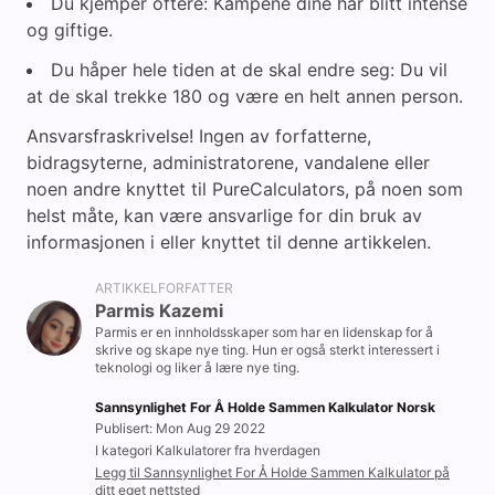
Du kjemper oftere: Kampene dine har blitt intense
og giftige.
Du håper hele tiden at de skal endre seg: Du vil
at de skal trekke 180 og være en helt annen person.
Ansvarsfraskrivelse! Ingen av forfatterne,
bidragsyterne, administratorene, vandalene eller
noen andre knyttet til PureCalculators, på noen som
helst måte, kan være ansvarlige for din bruk av
informasjonen i eller knyttet til denne artikkelen.
ARTIKKELFORFATTER
Parmis Kazemi
Parmis er en innholdsskaper som har en lidenskap for å
skrive og skape nye ting. Hun er også sterkt interessert i
teknologi og liker å lære nye ting.
Sannsynlighet For Å Holde Sammen Kalkulator Norsk
Publisert: Mon Aug 29 2022
I kategori Kalkulatorer fra hverdagen
Legg til Sannsynlighet For Å Holde Sammen Kalkulator på
ditt eget nettsted