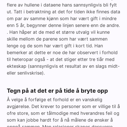
flere av hullene i dataene hans sannsynligvis bli fylt
ut. Tatt i betraktning at det for tiden ikke finnes data
om par av samme kjønn som har vært gift i mindre
enn 5 år, begynner denne linjen senere enn de andre.
. Han håper at de med et større utvalg vil kunne
skille mellom de parene som har vært sammen
lenge og de som har vært gift i kort tid. Han
bemerker at dette er noe de har observert i forhold
til heteropar også - at det stiger etter tre tiår med
ekteskap (sannsynligvis et resultat av en slags midt-
eller senlivskrise).
Tegn på at det er på tide å bryte opp
Å velge å forfølge et forhold er en vanskelig
avgjørelse. Det krever to personer som er villige til å
ofre store, som er tålmodige med hverandres feil og
som kan jobbe hardt for å nå målene de ønsker å
oppnå sammen. Men relasjoner skapes dessverre