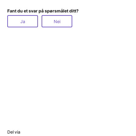
i
Fant du et svar på spørsmålet ditt?
d
Ja
Nei
e
o
Del via