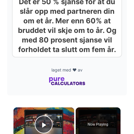
Det er 50 % sjanse for at du
slår opp med partneren din
om et år. Mer enn 60% at
bruddet vil skje om to år. Og
med 80 prosent sjanse vil
forholdet ta slutt om fem år.
laget med ❤️ av
×
Now Playing
Play Video