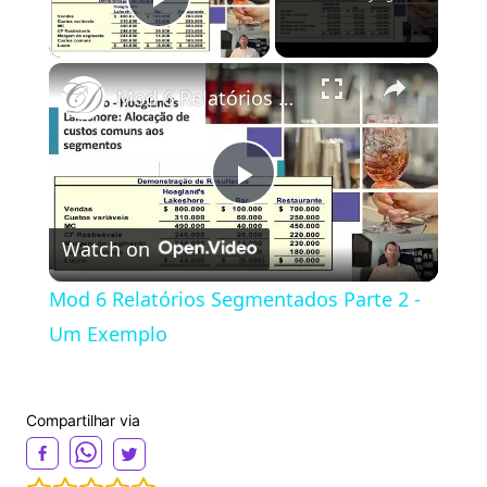
Play Video
×
Mod 6 Relatórios Segmentados Parte 2 - Um Exemplo
P
Watch on
l
Mod 6 Relatórios Segmentados Parte 2 -
a
Um Exemplo
y
Compartilhar via
V