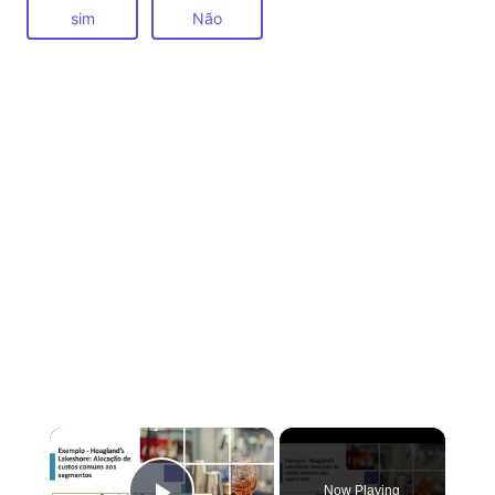
sim
Não
×
Now Playing