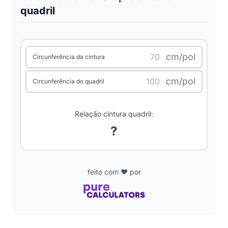
quadril
i
d
cm/pol
Circunferência da cintura
cm/pol
Circunferência do quadril
e
o
Relação cintura quadril:
?
feito com ❤️ por