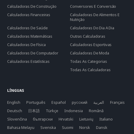
Calculadoras De Construção
Conversores E Conversão
Calculadoras Financeiras
Calculadoras De Alimentos E
Nutrição
Calculadoras De Saúde
Calculadoras Do Dia A Dia
Calculadoras Matemáticas
Outras Calculadoras
Calculadoras De Física
Calculadoras Esportivas
Calculadoras De Computador
Calculadoras De Moda
Calculadoras Estatísticas
Todas As Categorias
Todas As Calculadoras
LÍNGUAS
English
Português
Español
русский
العربية
Français
Deutsch
日本語
Türkçe
Indonesia
Română
Slovenčina
български
Hrvatski
Lietuvių
Italiano
Bahasa Melayu
Svenska
Suomi
Norsk
Dansk