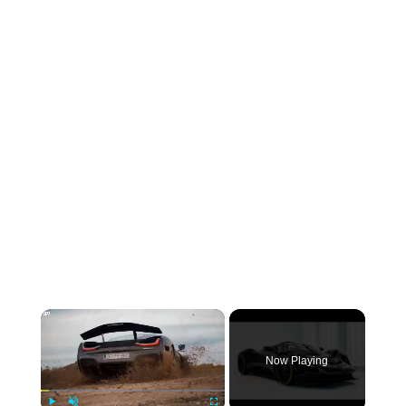
×
Now Playing