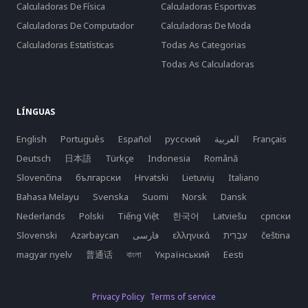
Calculadoras De Física
Calculadoras Esportivas
Calculadoras De Computador
Calculadoras De Moda
Calculadoras Estatísticas
Todas As Categorias
Todas As Calculadoras
LÍNGUAS
English
Português
Español
русский
العربية
Français
Deutsch
日本語
Türkçe
Indonesia
Română
Slovenčina
български
Hrvatski
Lietuvių
Italiano
Bahasa Melayu
Svenska
Suomi
Norsk
Dansk
Nederlands
Polski
Tiếng Việt
한국어
Latviešu
српски
Slovenski
Azərbaycan
فارسی
ελληνικά
čeština
magyar nyelv
普通话
বাংলা
Yкраїнський
Eesti
Privacy Policy
Terms of service