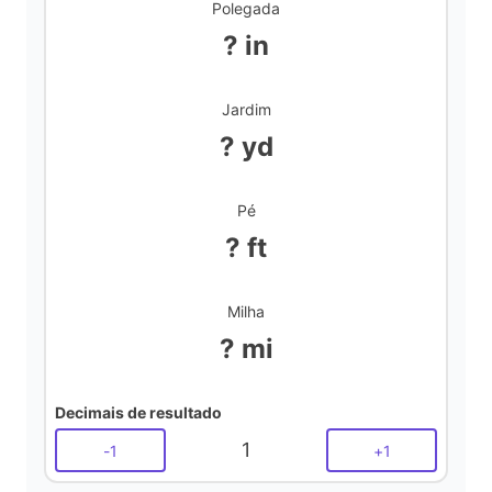
Polegada
? in
Jardim
? yd
Pé
? ft
Milha
? mi
Decimais de resultado
1
-
1
+
1