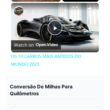
×
Play
Unmute
Fullscreen
OS 10 CARROS MAIS RAPIDOS DO MUNDO 2023
P
Watch on
l
OS 10 CARROS MAIS RAPIDOS DO
a
MUNDO 2023
y
Conversão De Milhas Para
V
Quilômetros
i