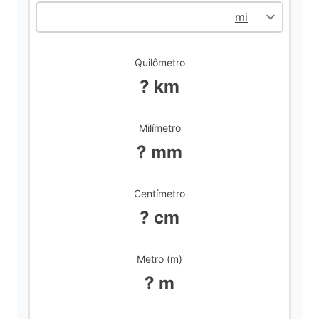
d
Quilômetro
e
? km
o
Milímetro
? mm
Centímetro
? cm
Metro (m)
? m