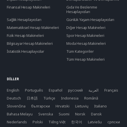
Finansal Hesap Makineleri
Gıda Ve Beslenme
Hesaplayıcıları
Sağlık Hesaplayıcıları
Günlük Yaşam Hesaplayıcıları
Matematiksel Hesap Makineleri
Diğer Hesap Makineleri
Fizik Hesap Makineleri
Spor Hesap Makineleri
Bilgisayar Hesap Makineleri
Moda Hesap Makineleri
İstatistik Hesaplayıcılar
Tüm Kategoriler
Tüm Hesap Makineleri
DILLER
English
Português
Español
русский
العربية
Français
Deutsch
日本語
Türkçe
Indonesia
Română
Slovenčina
български
Hrvatski
Lietuvių
Italiano
Bahasa Melayu
Svenska
Suomi
Norsk
Dansk
Nederlands
Polski
Tiếng Việt
한국어
Latviešu
српски