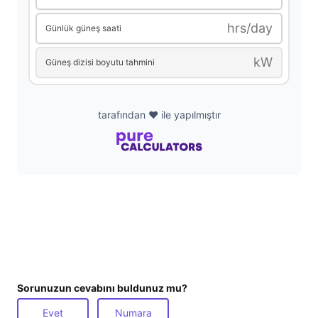
i
hrs/day
Günlük güneş saati
d
kW
Güneş dizisi boyutu tahmini
e
tarafından ❤️ ile yapılmıştır
o
Sorunuzun cevabını buldunuz mu?
Evet
Numara