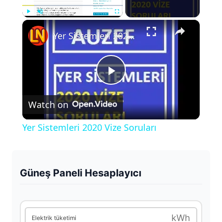
×
Play
Unmute
Fullscreen
Yer Sistemleri 2020 Vize Soruları
P
Watch on
l
Yer Sistemleri 2020 Vize Soruları
a
y
Güneş Paneli Hesaplayıcı
V
kWh
Elektrik tüketimi