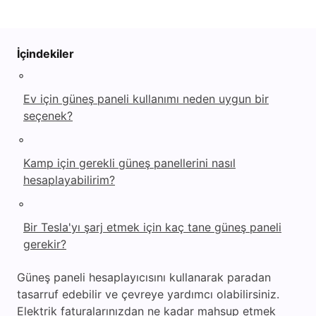
İçindekiler
◦
Ev için güneş paneli kullanımı neden uygun bir
seçenek?
◦
Kamp için gerekli güneş panellerini nasıl
hesaplayabilirim?
◦
Bir Tesla'yı şarj etmek için kaç tane güneş paneli
gerekir?
Güneş paneli hesaplayıcısını kullanarak paradan
tasarruf edebilir ve çevreye yardımcı olabilirsiniz.
Elektrik faturalarınızdan ne kadar mahsup etmek