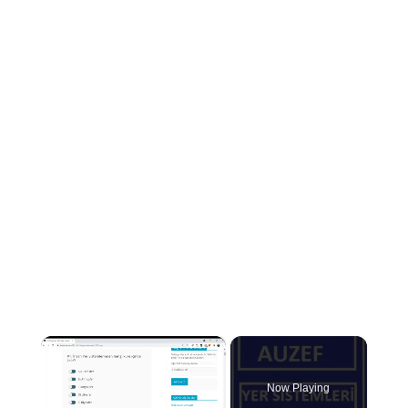
×
Now Playing