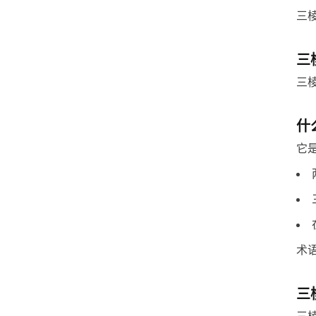
三
三
三
什
它
术
三