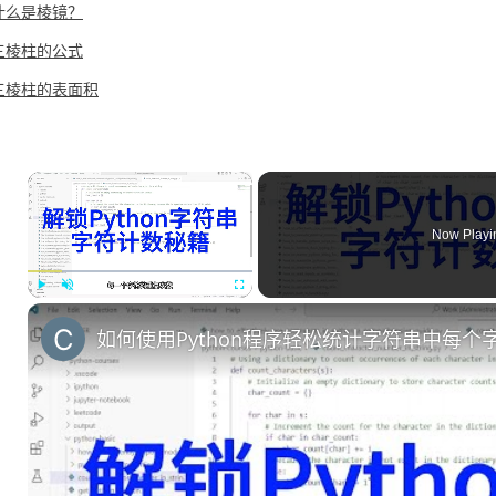
什么是棱镜？
三棱柱的公式
三棱柱的表面积
×
Now Playi
Play
Unmute
Fullscreen
如何使用Python程序轻松统计字符串中每个