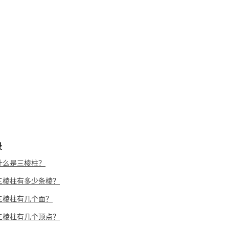
录
什么是三棱柱？
三棱柱有多少条棱？
三棱柱有几个面？
三棱柱有几个顶点？