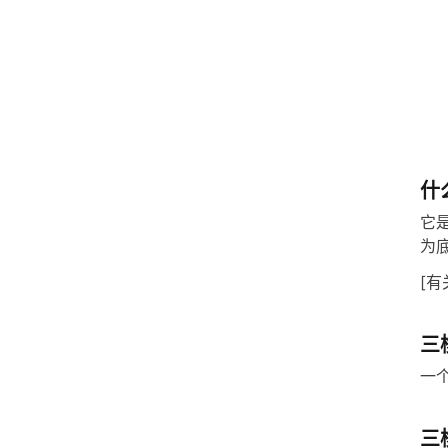
什
它
为
[有
三
一
三