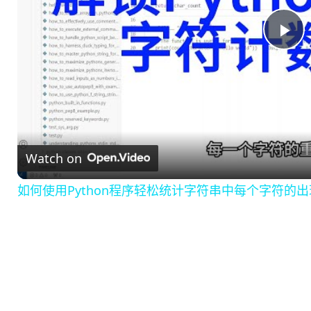
P
l
a
Watch on
y
如何使用Python程序轻松统计字符串中每个字符的
V
i
d