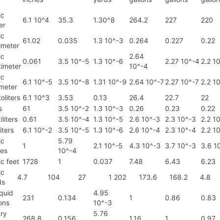
ic
6.1 10^4
35.3
1.30^8
264.2
227
220
er
ic
61.02
0.035
1.3 10^-3
0.264
0.227
0.22
imeter
ic
2.64
0.061
3.5 10^-5
1.3 10^-6
2.27 10^-4
2.2 1
timeter
10^-4
ic
6.1 10^-5
3.5 10^-8
1.31 10^-9
2.64 10^-7
2.27 10^-7
2.2 1
imeter
oliters
6.1 10^3
3.53
0.13
26.4
22.7
22
s
61
3.5 10^-2
1.3 10^-3
0.26
0.23
0.22
iliters
0.61
3.5 10^-4
1.3 10^-5
2.6 10^-3
2.3 10^-3
2.2 1
liters
6.1 10^-2
3.5 10^-5
1.3 10^-6
2.6 10^-4
2.3 10^-4
2.2 1
ic
5.79
1
2.1 10^-5
4.3 10^-3
3.7 10^-3
3.6 1
hes
10^-4
c feet
1728
1
0.037
7.48
6.43
6.23
ic
4.7
104
27
1 202
173.6
168.2
4.8
ds
iquid
4.95
231
0.134
1
0.86
0.83
ons
10^-3
dry
5.76
268.8
0.156
1.16
1
0.97