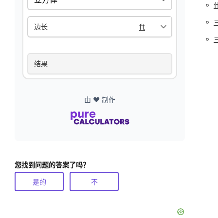
◦
◦
边长
◦
结果
由 ❤️ 制作
您找到问题的答案了吗？
是的
不