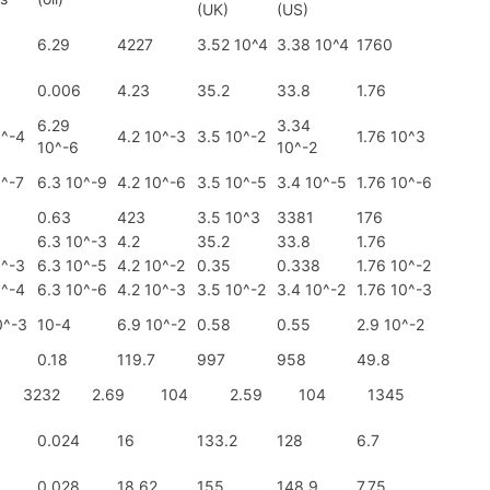
(UK)
(US)
6.29
4227
3.52 10^4
3.38 10^4
1760
0.006
4.23
35.2
33.8
1.76
6.29
3.34
0^-4
4.2 10^-3
3.5 10^-2
1.76 10^3
10^-6
10^-2
0^-7
6.3 10^-9
4.2 10^-6
3.5 10^-5
3.4 10^-5
1.76 10^-6
0.63
423
3.5 10^3
3381
176
6.3 10^-3
4.2
35.2
33.8
1.76
0^-3
6.3 10^-5
4.2 10^-2
0.35
0.338
1.76 10^-2
0^-4
6.3 10^-6
4.2 10^-3
3.5 10^-2
3.4 10^-2
1.76 10^-3
0^-3
10-4
6.9 10^-2
0.58
0.55
2.9 10^-2
0.18
119.7
997
958
49.8
3232
2.69
104
2.59
104
1345
0.024
16
133.2
128
6.7
0.028
18.62
155
148.9
7.75