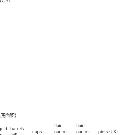
的方程：
 * 底面积)
fluid
fluid
quid
barrels
cups
ounces
ounces
pints (UK)
ns
(oil)