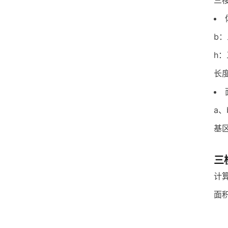
三
b
h
长
a
基
三
计
面积 