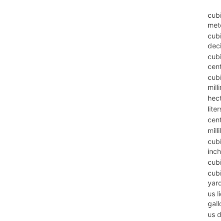
cub
met
cub
dec
cub
cen
cub
mill
hect
liter
cent
milli
cub
inc
cubi
cub
yar
us l
gall
us 