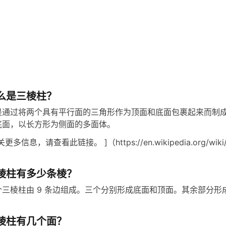
e
o
么是三棱柱？
是通过将两个具有平行面的三角形作为顶面和底面包裹起来而制
底面，以长方形为侧面的多面体。
关更多信息，请查看此链接。 ]（https://en.wikipedia.org/wiki/T
棱柱有多少条棱？
个三棱柱由 9 条边组成。三个分别形成底面和顶面。其余部分形
棱柱有几个面？