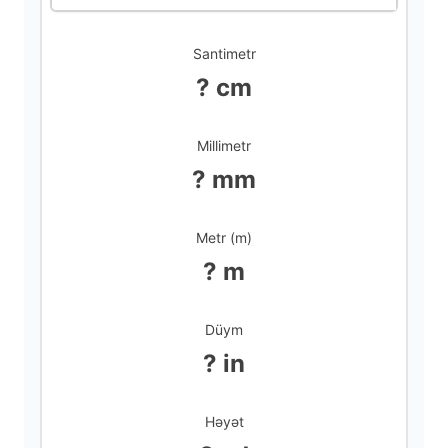
Santimetr
? cm
Millimetr
? mm
Metr (m)
? m
Düym
? in
Həyət