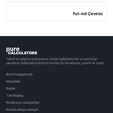
Fut-mil Çevirici
Təhsil və əyləncə üçün pulsuz onlayn kalkulyatorlar və çeviricilər
yaradırıq. Kalkulyatorlarımızın köməyi ilə hesablayın, çevirin və sayın!
Bizim haqqımızda
Məqalələr
Rəylər
Tərəfdaşlıq
Redaksiya standartları
Bizimlə əlaqə saxlayın