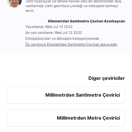
John riyaziyyat və təhsilə həvəsi olan bir doktorantdır. Boş
V
vaxtlarında John gəzintiyə çıxmağı və velosiped sürməyi
sevir.
Kilometrdən Santimetrə Çevirən Azərbaycan
i
Yayımlandı: Wed Jul 13 2022
Ən son yeniləmə: Wed Jul 13 2022
Dönüştürücüler və dönüşüm kateqoriyasında
d
Öz saytınıza Kilometrdən Santimetrə Çevirən əlavə edin
e
o
Digər çeviricilər
Millimetrdən Santimetrə Çevirici
Millimetrdən Metrə Çevirici