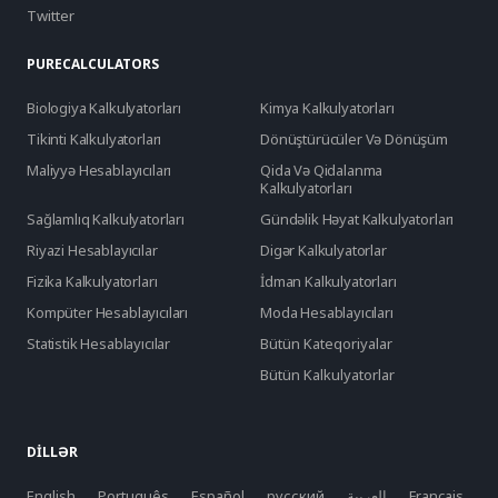
Twitter
PURECALCULATORS
Biologiya Kalkulyatorları
Kimya Kalkulyatorları
Tikinti Kalkulyatorları
Dönüştürücüler Və Dönüşüm
Maliyyə Hesablayıcıları
Qida Və Qidalanma
Kalkulyatorları
Sağlamlıq Kalkulyatorları
Gündəlik Həyat Kalkulyatorları
Riyazi Hesablayıcılar
Digər Kalkulyatorlar
Fizika Kalkulyatorları
İdman Kalkulyatorları
Kompüter Hesablayıcıları
Moda Hesablayıcıları
Statistik Hesablayıcılar
Bütün Kateqoriyalar
Bütün Kalkulyatorlar
DILLƏR
English
Português
Español
русский
العربية
Français