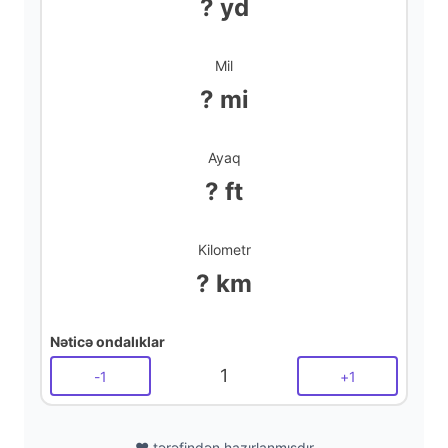
? yd
Mil
? mi
Ayaq
? ft
Kilometr
? km
Nəticə ondalıklar
1
-
1
+
1
❤️ tərəfindən hazırlanmışdır