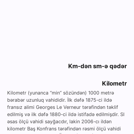
Km-dən sm-ə qədər
Kilometr
Kilometr (yunanca “min” sözündən) 1000 metrə
bərabər uzunluq vahididir. İlk dəfə 1875-ci ildə
fransız alimi Georges Le Verneur tərəfindən təklif
edilmiş və ilk dəfə 1880-ci ildə istifadə edilmişdir. SI
əsas ölçü vahidi sayğacdır, lakin 2006-cı ildən
kilometr Baş Konfrans tərəfindən rəsmi ölçü vahidi