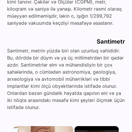
kimi tanınır. Çəkilər və Ölçülər (CGPM), metr,
kiloqram və saniyə ilə yanaşı. Kilometr rəsmi olaraq
müəyyən edilməmişdir, lakin o, işığın 1/299,792
saniyədə vakuumda keçdiyi məsafəyə əsaslanır.
Santimetr
Santimetr, metrin yüzdə biri olan uzunluq vahididir.
Bu, dörddə bir düym və ya üç millimetrdən bir qədər
azdır. Santimetrlər elm və mühəndisliyin bir çox
sahələrində, o cümlədən astronomiya, geologiya,
arxeologiya və avtomobil mühərrikləri və tibbi
implantlar kimi ölçü obyektlərində istifadə olunur.
Onlardan bəzən gündəlik həyatda qapının eni və ya
iki nöqtə arasındakı məsafə kimi şeyləri ölçmək üçün
istifadə olunur.
×