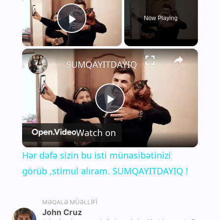
Now Playing
Play Video
×
Hər dəfə sizin bu isti münasibətinizi görüb ,stimul alıram. SUMQAYITDAYIQ !
P
Watch on
l
Hər dəfə sizin bu isti münasibətinizi
a
görüb ,stimul alıram. SUMQAYITDAYIQ !
y
MƏQALƏ MÜƏLLIFI
John Cruz