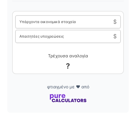
V
i
$
Υπάρχοντα οικονομικά στοιχεία
$
Απαιτητέες υποχρεώσεις
d
e
Τρέχουσα αναλογία
?
o
φτιαγμένο με ❤️ από