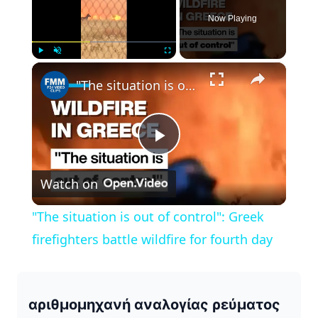
Now Playing
×
Play
Unmute
Fullscreen
"The situation is out of control": Greek firefighters battle wildfire for fourth day
P
Watch on
l
"The situation is out of control": Greek
a
firefighters battle wildfire for fourth day
y
αριθμομηχανή αναλογίας ρεύματος