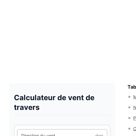
Tab
Calculateur de vent de
◦
M
travers
◦
N
◦
P
◦
C
Direction du vent
deg