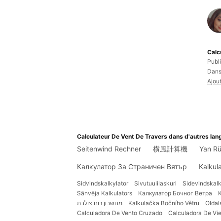
Calc
Publi
Dans 
Ajou
Calculateur De Vent De Travers dans d'autres lan
Seitenwind Rechner
横風計算機
Yan Rü
Калкулатор За Страничен Вятър
Kalkul
Sidvindskalkylator
Sivutuulilaskuri
Sidevindskalk
Sānvēja Kalkulators
Калкулатор Бочног Ветра
K
מחשבון רוח צולבת
Kalkulačka Bočního Větru
Oldal
Calculadora De Vento Cruzado
Calculadora De Vi