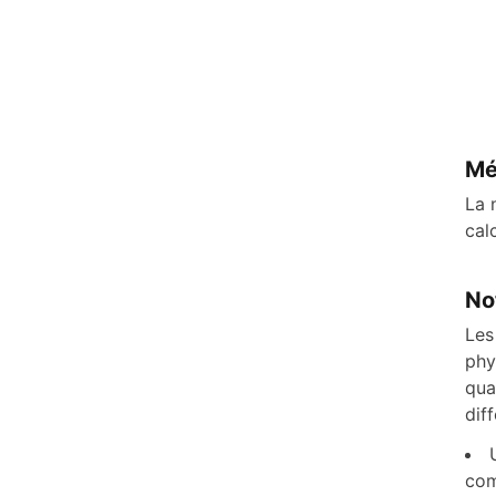
Mé
La 
cal
No
Les
phy
qua
dif
com