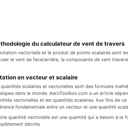
o
thodologie du calculateur de vent de travers
notation vectorielle et le produit de points scalaires sont le
culer le vent de face/arrière, la composante de vent traversi
tation en vecteur et scalaire
 quantités scalaires et vectorielles sont des formules math
siques dans le monde. AeroToolbox.com a un article séparé q
ntités vectorielles et les quantités scalaires. Aux fins de ce 
férence fondamentale entre un vecteur et une quantité scalai
Une quantité vectorielle est une quantité qui a besoin à la f
plètement décrite.