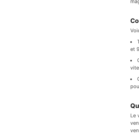
mag
Co
Voi
et 
vit
pou
Qu
Le 
ven
ven