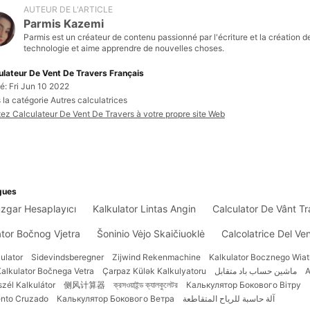
AUTEUR DE L'ARTICLE
Parmis Kazemi
Parmis est un créateur de contenu passionné par l'écriture et la création d
technologie et aime apprendre de nouvelles choses.
ulateur De Vent De Travers Français
é: Fri Jun 10 2022
la catégorie Autres calculatrices
tez Calculateur De Vent De Travers à votre propre site Web
gues
zgar Hesaplayıcı
Kalkulator Lintas Angin
Calculator De Vânt Tr
ator Bočnog Vjetra
Šoninio Vėjo Skaičiuoklė
Calcolatrice Del Ve
ulator
Sidevindsberegner
Zijwind Rekenmachine
Kalkulator Bocznego Wiat
alkulator Bočnega Vetra
Çarpaz Külək Kalkulyatoru
ماشین حساب باد متقابل
Α
szél Kalkulátor
侧风计算器
ক্রসওয়াইন্ড ক্যালকুলেটর
Калькулятор Бокового Вітру
ento Cruzado
Калькулятор Бокового Ветра
آلة حاسبة للرياح المتقاطعة