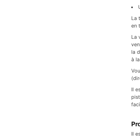
La 
en 
La 
ven
la 
à l
Vou
(dir
Il 
pis
fac
Pro
Il 