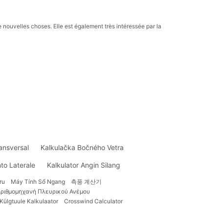
e nouvelles choses. Elle est également très intéressée par la
ansversal
Kalkulačka Bočného Vetra
nto Laterale
Kalkulator Angin Silang
ru
Máy Tính Sổ Ngang
측풍 계산기
ριθμομηχανή Πλευρικού Ανέμου
Külgtuule Kalkulaator
Crosswind Calculator