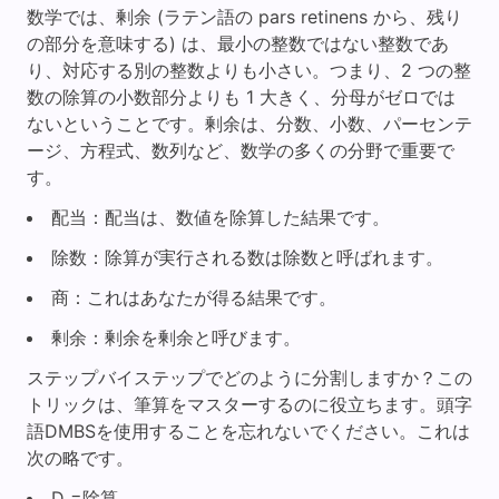
数学では、剰余 (ラテン語の pars retinens から、残り
の部分を意味する) は、最小の整数ではない整数であ
り、対応する別の整数よりも小さい。つまり、2 つの整
数の除算の小数部分よりも 1 大きく、分母がゼロでは
ないということです。剰余は、分数、小数、パーセンテ
ージ、方程式、数列など、数学の多くの分野で重要で
す。
配当：配当は、数値を除算した結果です。
除数：除算が実行される数は除数と呼ばれます。
商：これはあなたが得る結果です。
剰余：剰余を剰余と呼びます。
ステップバイステップでどのように分割しますか？この
トリックは、筆算をマスターするのに役立ちます。頭字
語DMBSを使用することを忘れないでください。これは
次の略です。
D =除算