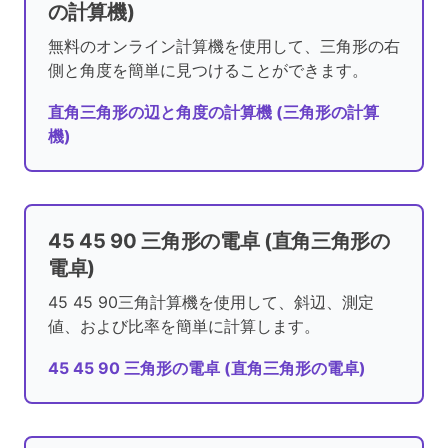
の計算機)
無料のオンライン計算機を使用して、三角形の右
側と角度を簡単に見つけることができます。
直角三角形の辺と角度の計算機 (三角形の計算
機)
45 45 90 三角形の電卓 (直角三角形の
電卓)
45 45 90三角計算機を使用して、斜辺、測定
値、および比率を簡単に計算します。
45 45 90 三角形の電卓 (直角三角形の電卓)