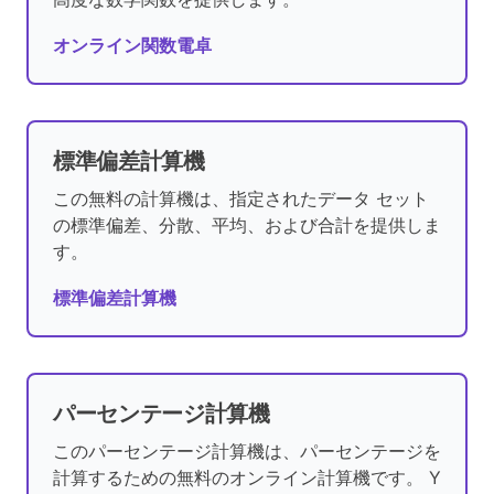
オンライン関数電卓
標準偏差計算機
この無料の計算機は、指定されたデータ セット
の標準偏差、分散、平均、および合計を提供しま
す。
標準偏差計算機
パーセンテージ計算機
このパーセンテージ計算機は、パーセンテージを
計算するための無料のオンライン計算機です。 Y