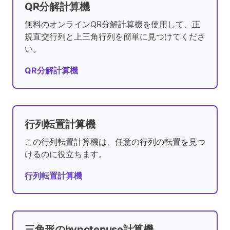
QR分解計算機
無料のオンラインQR分解計算機を使用して、正
規直交行列と上三角行列を簡単に見つけてくださ
い。
QR分解計算機
行列転置計算機
この行列転置計算機は、任意の行列の転置を見つ
けるのに役立ちます。
行列転置計算機
三角形のhypotenuse計算機