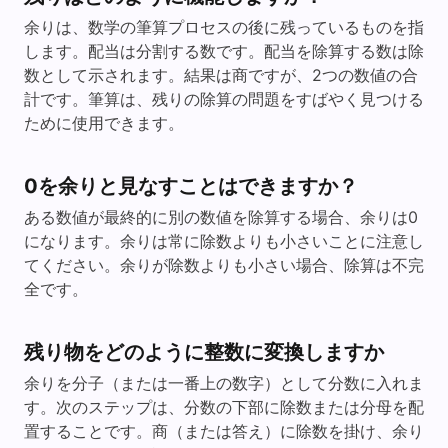
余りは、数学の筆算プロセスの後に残っているものを指
します。配当は分割する数です。配当を除算する数は除
数として示されます。結果は商ですが、2つの数値の合
計です。筆算は、残りの除算の問題をすばやく見つける
ために使用できます。
0を余りと見なすことはできますか？
ある数値が最終的に別の数値を除算する場合、余りは0
になります。余りは常に除数よりも小さいことに注意し
てください。余りが除数よりも小さい場合、除算は不完
全です。
残り物をどのように整数に変換しますか
余りを分子（または一番上の数字）として分数に入れま
す。次のステップは、分数の下部に除数または分母を配
置することです。商（または答え）に除数を掛け、余り