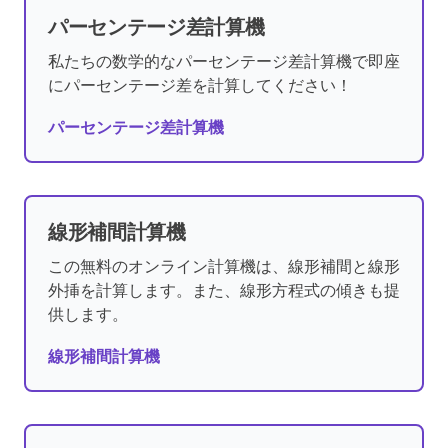
パーセンテージ差計算機
私たちの数学的なパーセンテージ差計算機で即座
にパーセンテージ差を計算してください！
パーセンテージ差計算機
線形補間計算機
この無料のオンライン計算機は、線形補間と線形
外挿を計算します。また、線形方程式の傾きも提
供します。
線形補間計算機