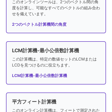
このオンラインツールは、2つのベクトル間の角
度を計算し、可能なすべてのベクトルの組み合わ
せを備えています。
2つのベクトル計算機間の角度
LCM計算機-最小公倍数計算機
この計算機は、特定の数値セットのLCMまたは
LCDを見つけるのに役立ちます。
LCM計算機-最小公倍数計算機
平方フィート計算機
このオンライン計算機は、フィートで測定された