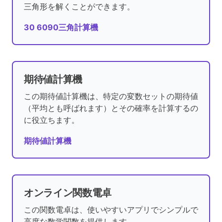
三角形を解くことができます。
30 6090三角計算機
期待値計算機
この期待値計算機は、特定の変数セットの期待値
（平均とも呼ばれます）とその確率を計算するの
に役立ちます。
期待値計算機
オンライン関数電卓
この関数電卓は、使いやすいアプリでシンプルで
高度な数学関数を提供します。