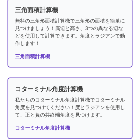
三角面積計算機
無料の三角形面積計算機で三角形の面積を簡単に
見つけましょう！底辺と高さ、3つの異なる辺な
どを使用して計算できます。角度とラジアンで動
作します！
三角面積計算機
コターミナル角度計算機
私たちのコターミナル角度計算機でコターミナル
角度を見つけてください！度とラジアンを使用し
て、正と負の共終端角度を見つけます。
コターミナル角度計算機