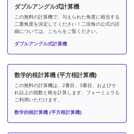
ダブルアングル式計算機
この無料の計算機で、与えられた角度に相当する
二重角度を決定してください！二倍角の公式の詳
細については、こちらをご覧ください。
ダブルアングル式計算機
数学的根計算機 (平方根計算機)
この無料の計算機は、2番目、3番目、およびそ
れ以上の指数と根を計算します。フォーミュラも
ご利用いただけます。
数学的根計算機 (平方根計算機)