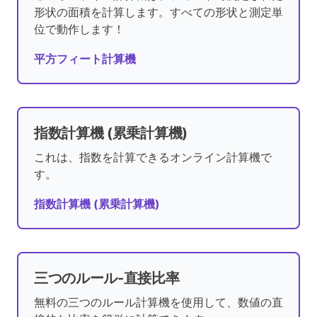
形状の面積を計算します。すべての形状と測定単
位で動作します！
平方フィート計算機
指数計算機 (累乗計算機)
これは、指数を計算できるオンライン計算機で
す。
指数計算機 (累乗計算機)
三つのルール-直接比率
無料の三つのルール計算機を使用して、数値の直