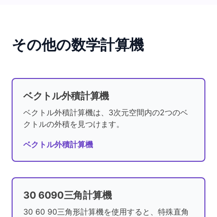
その他の数学計算機
ベクトル外積計算機
ベクトル外積計算機は、3次元空間内の2つのベ
クトルの外積を見つけます。
ベクトル外積計算機
30 6090三角計算機
30 60 90三角形計算機を使用すると、特殊直角