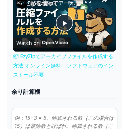
📦 EzyZipでアーカイブファイルを作成する方法 オンライン無料 | ソフトウェアのインストール不要
P
Watch on
l
📦 EzyZipでアーカイブファイルを作成する
a
方法 オンライン無料 | ソフトウェアのイン
ストール不要
y
余り計算機
V
i
例：15÷3 = 5。除算される数（この場合は
15）は被除数と呼ばれ、除算される数（こ