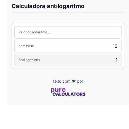
V
Calculadora antilogaritmo
i
Valor do logaritmo...
d
com base...
e
Antilogaritmo
o
feito com ❤️ por