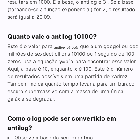
resultará em 1000. É a base, o antilog é 3 . Se a base
(tornando-se a função exponencial) for 2, o resultado
será igual a 20,09.
Quanto vale o antilog 10100?
Este é o valor para ₐₙₜᵢₗₒ₉₁₀₍₁₀₀₎, que é um googol ou dez
milhões de sexdectiollions 10100 ou 1 seguido de 100
zeros. usa a equação y=b^x para encontrar esse valor.
Aqui, a base é 10, enquanto x é 100. Este é o número
de resultados possíveis em uma partida de xadrez.
Também indica quanto tempo levaria para um buraco
escuro supermassivo com a massa de uma única
galáxia se degradar.
Como o log pode ser convertido em
antilog?
Observe a base do seu logaritmo.