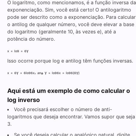
O logaritmo, como mencionamos, é a função inversa da
exponenciação. Sim, você está certo! O antilogaritmo
pode ser descrito como a exponenciação. Para calcular
o antilog de qualquer número, você deve elevar a base
do logaritmo (geralmente 10, às vezes e), até a
potência do número.
ₓ ₌ ₗₒ₉ ₌ ₆ᵧ
Isso ocorre porque log e antilog têm funções inversas.
ₓ ₌ ₆ᵧ ₌ ₆ₗₒ₉₆ₓ, ₐₙₔ ᵧ ₌ ₗₒ₉₆ₓ ₌ ₗₒ₉₆₍₆ᵧ₎
Aqui está um exemplo de como calcular o
log inverso
Você precisará escolher o número de anti-
logaritmos que deseja encontrar. Vamos supor que seja
3.
Se você deseja calcular o analógico natural, digite