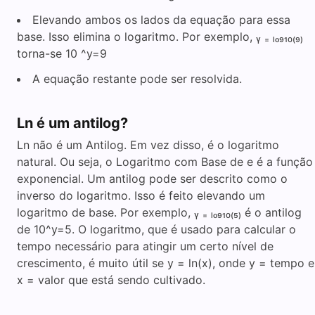
Elevando ambos os lados da equação para essa
base. Isso elimina o logaritmo. Por exemplo, ᵧ ₌ ₗₒ₉₁₀₍₉₎
torna-se 10 ^y=9
A equação restante pode ser resolvida.
Ln é um antilog?
Ln não é um Antilog. Em vez disso, é o logaritmo
natural. Ou seja, o Logaritmo com Base de e é a função
exponencial. Um antilog pode ser descrito como o
inverso do logaritmo. Isso é feito elevando um
logaritmo de base. Por exemplo, ᵧ ₌ ₗₒ₉₁₀₍₅₎ é o antilog
de 10^y=5. O logaritmo, que é usado para calcular o
tempo necessário para atingir um certo nível de
crescimento, é muito útil se y = ln(x), onde y = tempo e
x = valor que está sendo cultivado.