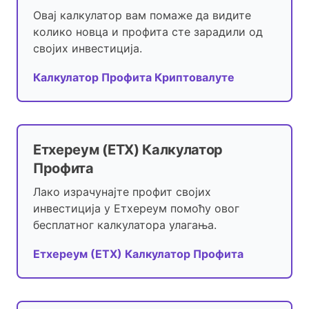
Овај калкулатор вам помаже да видите
колико новца и профита сте зарадили од
својих инвестиција.
Калкулатор Профита Криптовалуте
Етхереум (ЕТХ) Калкулатор
Профита
Лако израчунајте профит својих
инвестиција у Етхереум помоћу овог
бесплатног калкулатора улагања.
Етхереум (ЕТХ) Калкулатор Профита