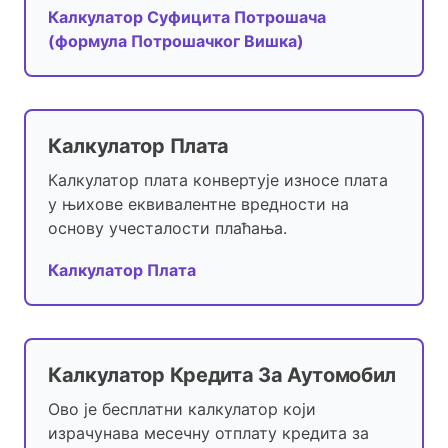
Калкулатор Суфицита Потрошача
(формула Потрошачког Вишка)
Калкулатор Плата
Калкулатор плата конвертује износе плата
у њихове еквивалентне вредности на
основу учесталости плаћања.
Калкулатор Плата
Калкулатор Кредита За Аутомобил
Ово је бесплатни калкулатор који
израчунава месечну отплату кредита за