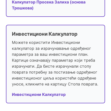
Калкулатор Просека Залиха (основа
Трошкова)
Инвестициони Калкулатор
Можете користити Инвестициони
калкулатор за израчунавање одређеног
параметра за ваш инвестициони план.
Картице означавају параметар који треба
израчунати. Да бисте израчунали стопу
поврата потребну за постизање одређеног
инвестиционог циља користећи одређене
уносе, кликните на картицу Стопа поврата.
Инвестициони Калкулатор