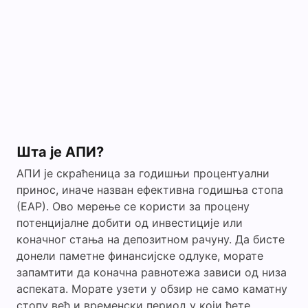
Шта је АПИ?
АПИ је скраћеница за годишњи процентуални
принос, иначе назван ефективна годишња стопа
(ЕАР). Ово мерење се користи за процену
потенцијалне добити од инвестиције или
коначног стања на депозитном рачуну. Да бисте
донели паметне финансијске одлуке, морате
запамтити да коначна равнотежа зависи од низа
аспеката. Морате узети у обзир не само каматну
стопу већ и временски период у који ћете