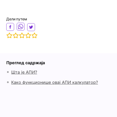
Дели путем
Преглед садржаја
◦
Шта је АПИ?
◦
Како функционише овај АПИ калкулатор?