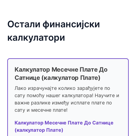
Остали финансијски
калкулатори
Калкулатор Месечне Плате До
Сатнице (калкулатор Плате)
Лако израчунајте колико зарађујете по
сату помоћу нашег калкулатора! Научите и
важне разлике између исплате плате по
сату и месечне плате!
Калкулатор Месечне Плате До Сатнице
(калкулатор Плате)