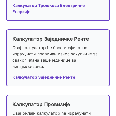
Калкулатор Трошкова Електричне
Енергије
Калкулатор Заједничке Ренте
Овај калкулатор ће брзо и ефикасно
израчунати правичан износ закупнине за
сваког члана ваше јединице за
изнајмљивање.
Калкулатор Заједничке Ренте
Калкулатор Провизије
Овај онлајн калкулатор ће израчунати