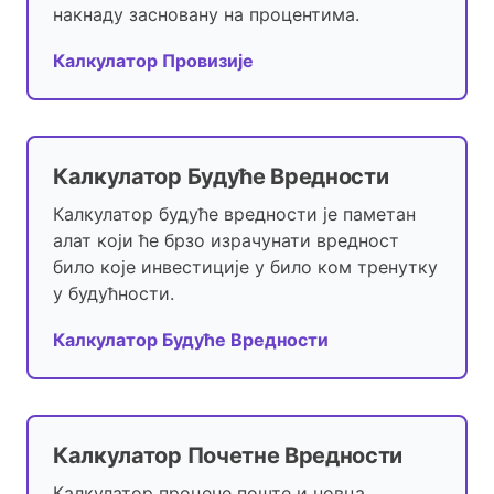
накнаду засновану на процентима.
Калкулатор Провизије
Калкулатор Будуће Вредности
Калкулатор будуће вредности је паметан
алат који ће брзо израчунати вредност
било које инвестиције у било ком тренутку
у будућности.
Калкулатор Будуће Вредности
Калкулатор Почетне Вредности
Калкулатор процене поште и новца