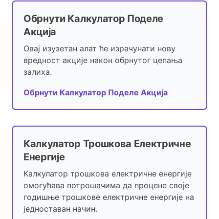
Обрнути Калкулатор Поделе
Акција
Овај изузетан алат ће израчунати нову
вредност акције након обрнутог цепања
залиха.
Обрнути Калкулатор Поделе Акција
Калкулатор Трошкова Електричне
Енергије
Калкулатор трошкова електричне енергије
омогућава потрошачима да процене своје
годишње трошкове електричне енергије на
једноставан начин.