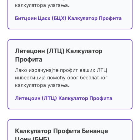
калкулатора улагања.
Битцоин Цасх (БЦХ) Калкулатор Профита
Литецоин (ЛТЦ) Калкулатор
Профита
Лако израчунајте профит ваших ЛТЦ
инвестиција помоћу овог бесплатног
калкулатора улагања.
Литецоин (ЛТЦ) Калкулатор Профита
Калкулатор Профита Бинанце
Цоин (БНБ).