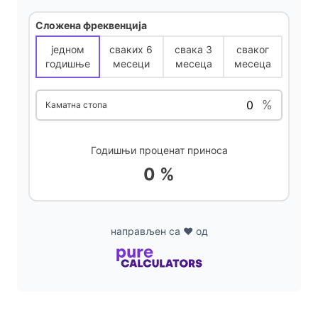
Сложена фреквенција
i
једном
сваких 6
свака 3
сваког
годишње
месеци
месеца
месеца
d
%
Каматна стопа
e
Годишњи проценат приноса
o
0 %
направљен са ❤ од