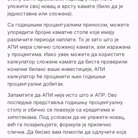
уложити свој новац и врсту камате (било да је
једноставна или сложена).
Са годишњим процентуалним приносом, можете
упоредити бројне каматне стопе које имају
различите периоде наплате. То је зато што је
АПИ мера слично сложеној камати, али изражена
у процентима. Иако увек можете да користите
калкулатор сложене камате да бисте проверили
коначни биланс ваше инвестиције, АПИ
калкулатор ће проценити њен годишњи
процентуални добитак.
Запамтите да АПИ није исто што и АПР. Ово
последње представља годишњу процентуалну
стопу и обично се повезује са кредитима и
хипотекама. Под условом да не улажете новац,
већ га позајмљујете, формула је прилично
слична. Да бисмо вам помогли да одлучите која