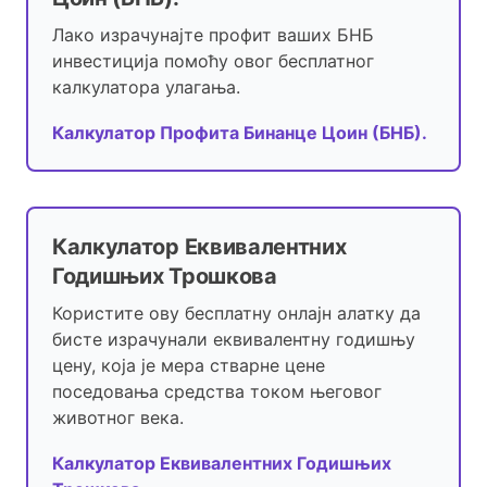
Лако израчунајте профит ваших БНБ
инвестиција помоћу овог бесплатног
калкулатора улагања.
Калкулатор Профита Бинанце Цоин (БНБ).
Калкулатор Еквивалентних
Годишњих Трошкова
Користите ову бесплатну онлајн алатку да
бисте израчунали еквивалентну годишњу
цену, која је мера стварне цене
поседовања средства током његовог
животног века.
Калкулатор Еквивалентних Годишњих