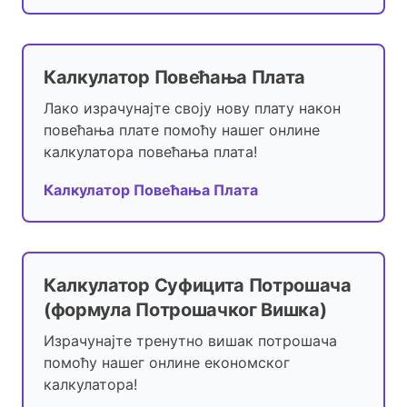
Калкулатор Повећања Плата
Лако израчунајте своју нову плату након
повећања плате помоћу нашег онлине
калкулатора повећања плата!
Калкулатор Повећања Плата
Калкулатор Суфицита Потрошача
(формула Потрошачког Вишка)
Израчунајте тренутно вишак потрошача
помоћу нашег онлине економског
калкулатора!