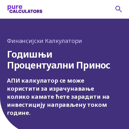
Финансијски Калкулатори
Годишњи
Процентуални Принос
АПИ калкулатор се може
користити за израчунавање
колико камате ћете зарадити на
инвестицију направљену током
године.