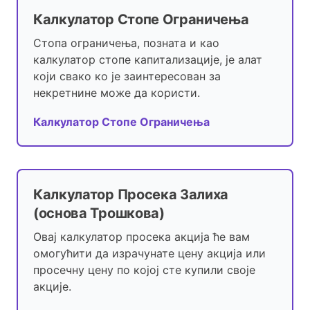
Калкулатор Стопе Ограничења
Стопа ограничења, позната и као
калкулатор стопе капитализације, је алат
који свако ко је заинтересован за
некретнине може да користи.
Калкулатор Стопе Ограничења
Калкулатор Просека Залиха
(основа Трошкова)
Овај калкулатор просека акција ће вам
омогућити да израчунате цену акција или
просечну цену по којој сте купили своје
акције.