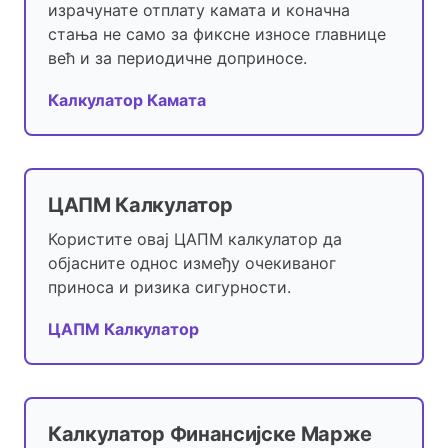
израчунате отплату камата и коначна
стања не само за фиксне износе главнице
већ и за периодичне доприносе.
Калкулатор Камата
ЦАПМ Калкулатор
Користите овај ЦАПМ калкулатор да
објасните однос између очекиваног
приноса и ризика сигурности.
ЦАПМ Калкулатор
Калкулатор Финансијске Марже