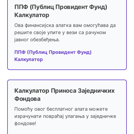
ППФ (Публиц Провидент Фунд)
Калкулатор
Ова финансијска алатка вам омогућава да
решите своје упите у вези са рачуном
јавног обезбеђења.
ППФ (Публиц Провидент Фунд)
Калкулатор
Калкулатор Приноса Заједничких
Фондова
Помоћу овог бесплатног алата можете
израчунати повраћај улагања у заједничке
фондове!