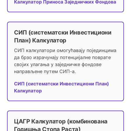
Калкулатор Приноса Заједничких Фондова
СИП (систематски Инвестициони
План) Калкулатор
СИП калкулатори омогућавају појединцима
да брзо израчунају потенцијалне поврате
својих улагања у заједничке фондове
направљене путем СИП-а.
СИП (систематски Инвестициони План)
Калкулатор
ЦАГР Калкулатор (комбинована
Годишња Стопа Раста)