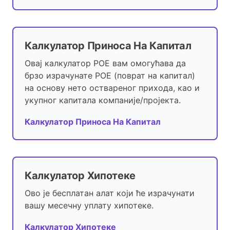
Калкулатор Приноса На Капитал
Овај калкулатор РОЕ вам омогућава да
брзо израчунате РОЕ (поврат на капитал)
на основу нето оствареног прихода, као и
укупног капитала компаније/пројекта.
Калкулатор Приноса На Капитал
Калкулатор Хипотеке
Ово је бесплатан алат који ће израчунати
вашу месечну уплату хипотеке.
Калкулатор Хипотеке