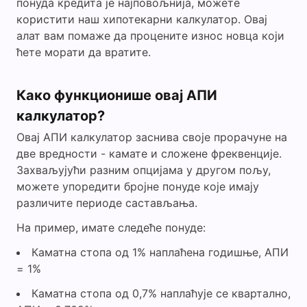
понуда кредита је најповољнија, можете
користити наш хипотекарни калкулатор. Овај
алат вам помаже да процените износ новца који
ћете морати да вратите.
Како функционише овај АПИ
калкулатор?
Овај АПИ калкулатор заснива своје прорачуне на
две вредности - камате и сложене фреквенције.
Захваљујући разним опцијама у другом пољу,
можете упоредити бројне понуде које имају
различите периоде састављања.
На пример, имате следеће понуде:
Каматна стопа од 1% наплаћена годишње, АПИ
= 1%
Каматна стопа од 0,7% наплаћује се квартално,