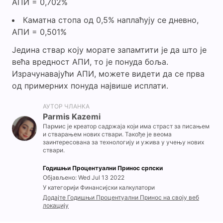
АПИ = 0,702%
Каматна стопа од 0,5% наплаћују се дневно,
АПИ = 0,501%
Једина ствар коју морате запамтити је да што је
већа вредност АПИ, то је понуда боља.
Израчунавајући АПИ, можете видети да се прва
од примерних понуда највише исплати.
АУТОР ЧЛАНКА
Parmis Kazemi
Пармис је креатор садржаја који има страст за писањем
и стварањем нових ствари. Такође је веома
заинтересована за технологију и ужива у учењу нових
ствари.
Годишњи Процентуални Принос српски
Објављено: Wed Jul 13 2022
У категорији Финансијски калкулатори
Додајте Годишњи Процентуални Принос на своју веб
локацију