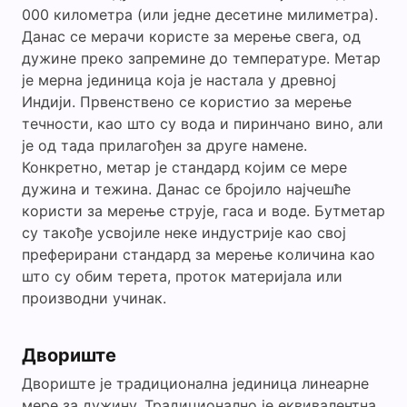
000 километра (или једне десетине милиметра).
Данас се мерачи користе за мерење свега, од
дужине преко запремине до температуре. Метар
је мерна јединица која је настала у древној
Индији. Првенствено се користио за мерење
течности, као што су вода и пиринчано вино, али
је од тада прилагођен за друге намене.
Конкретно, метар је стандард којим се мере
дужина и тежина. Данас се бројило најчешће
користи за мерење струје, гаса и воде. Бутметар
су такође усвојиле неке индустрије као свој
преферирани стандард за мерење количина као
што су обим терета, проток материјала или
производни учинак.
Двориште
Двориште је традиционална јединица линеарне
мере за дужину. Традиционално је еквивалентна