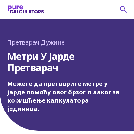
Претварач Дужине
Метри У Јарде
Претварач
Можете да претворите метре у
јарде помоћу овог брзог и лаког за
коришћење калкулатора
јединица.