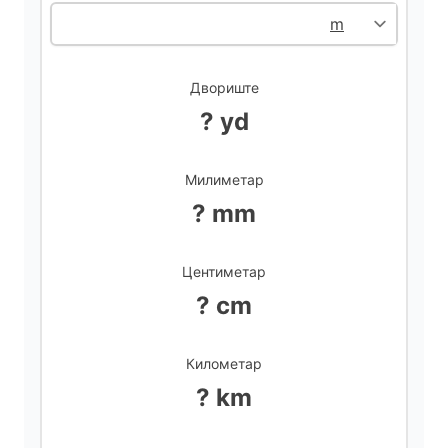
i
d
Двориште
? yd
e
Милиметар
o
? mm
Центиметар
? cm
Километар
? km