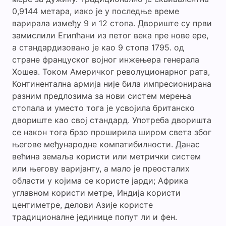
0,9144 метара, иако је у последње време
варирала између 9 и 12 стопа. Двориште су први
замислили Египћани из петог века пре нове ере,
а стандардизовано је као 9 стопа 1795. од
стране француског војног инжењера генерала
Хошеа. Током Америчког револуционарног рата,
Континентална армија није била импресионирана
разним предлозима за нови систем мерења
стопала и уместо тога је усвојила британско
двориште као свој стандард. Употреба дворишта
се након тога брзо проширила широм света због
његове међународне компатибилности. Данас
већина земаља користи или метрички систем
или његову варијанту, а мало је преосталих
области у којима се користе јарди; Африка
углавном користи метре, Индија користи
центиметре, делови Азије користе
традиционалне јединице попут ли и фен.