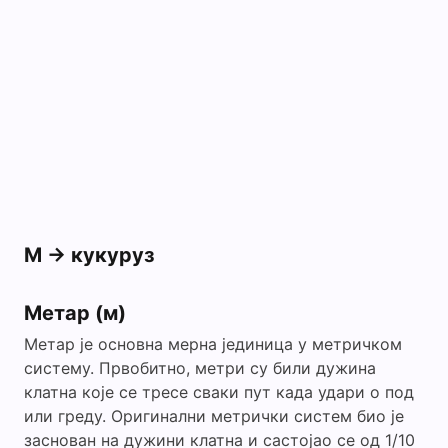
М -> кукуруз
Метар (м)
Метар је основна мерна јединица у метричком
систему. Првобитно, метри су били дужина
клатна које се тресе сваки пут када удари о под
или греду. Оригинални метрички систем био је
заснован на дужини клатна и састојао се од 1/10