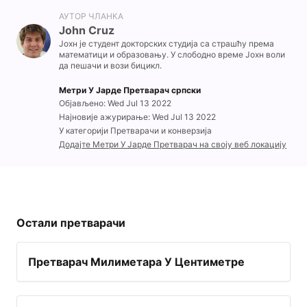
АУТОР ЧЛАНКА
John Cruz
Јохн је студент докторских студија са страшћу према
математици и образовању. У слободно време Јохн воли
да пешачи и вози бицикл.
Метри У Јарде Претварач српски
Објављено: Wed Jul 13 2022
Најновије ажурирање: Wed Jul 13 2022
У категорији Претварачи и конверзија
Додајте Метри У Јарде Претварач на своју веб локацију
Остали претварачи
Претварач Милиметара У Центиметре