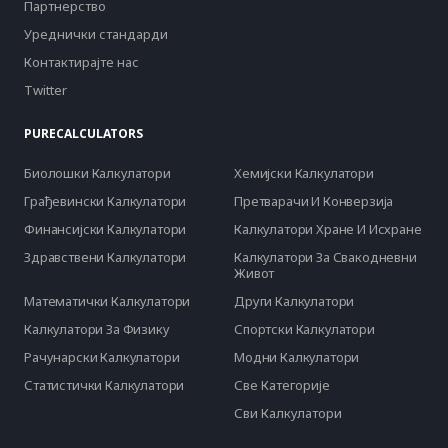
Партнерство
Уреднички стандарди
Контактирајте нас
Twitter
PURECALCULATORS
Биолошки Калкулатори
Хемијски Калкулатори
Грађевински Калкулатори
Претварачи И Конверзија
Финансијски Калкулатори
Калкулатори Хране И Исхране
Здравствени Калкулатори
Калкулатори За Свакодневни
Живот
Математички Калкулатори
Други Калкулатори
Калкулатори За Физику
Спортски Калкулатори
Рачунарски Калкулатори
Модни Калкулатори
Статистички Калкулатори
Све Категорије
Сви Калкулатори