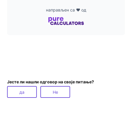
направљен са ❤ од
Јесте ли нашли одговор на своје питање?
да
Не