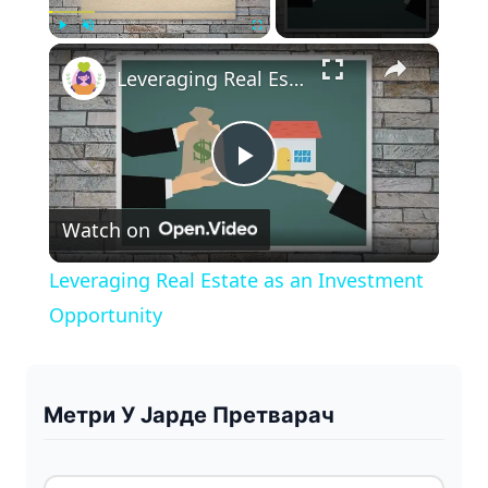
×
Play
Unmute
Fullscreen
Leveraging Real Estate as an Investment Opportunity
P
Watch on
l
Leveraging Real Estate as an Investment
a
Opportunity
y
Метри У Јарде Претварач
V