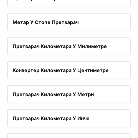
Метар У Стопе Претварач
Претварач Километара У Милиметре
Конвертер Километара У Центиметре
Претварач Километара У Метри
Претварач Километара У Инче