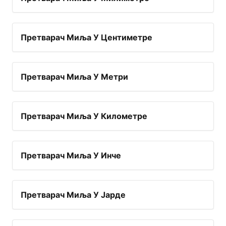
Претварач Миља У Центиметре
Претварач Миља У Метри
Претварач Миља У Километре
Претварач Миља У Инче
Претварач Миља У Јарде