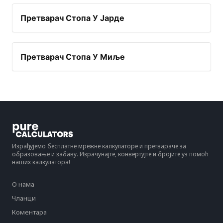
Претварач Стопа У Јарде
Претварач Стопа У Миље
Израђујемо бесплатне мрежне калкулаторе и претвараче за
образовање и забаву. Израчунајте, конвертујте и бројите уз помоћ
наших калкулатора!
О нама
Чланци
Коментара