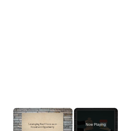
×
Now Playing