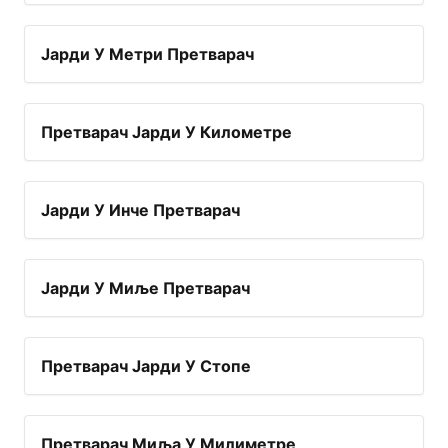
Јарди У Метри Претварач
Претварач Јарди У Километре
Јарди У Инче Претварач
Јарди У Миље Претварач
Претварач Јарди У Стопе
Претварач Миља У Милиметре