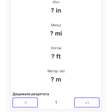
Инч
? in
Миљу
? mi
Ногом
? ft
Метар (м)
? m
Децимале резултата
1
-
1
+
1