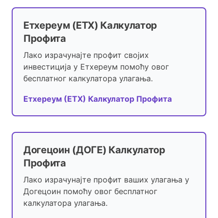
Етхереум (ЕТХ) Калкулатор
Профита
Лако израчунајте профит својих
инвестиција у Етхереум помоћу овог
бесплатног калкулатора улагања.
Етхереум (ЕТХ) Калкулатор Профита
Догецоин (ДОГЕ) Калкулатор
Профита
Лако израчунајте профит ваших улагања у
Догецоин помоћу овог бесплатног
калкулатора улагања.