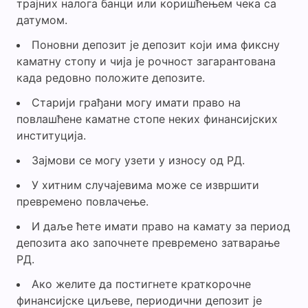
трајних налога банци или коришћењем чека са
датумом.
Поновни депозит је депозит који има фиксну
каматну стопу и чија је рочност загарантована
када редовно положите депозите.
Старији грађани могу имати право на
повлашћене каматне стопе неких финансијских
институција.
Зајмови се могу узети у износу од РД.
У хитним случајевима може се извршити
превремено повлачење.
И даље ћете имати право на камату за период
депозита ако започнете превремено затварање
РД.
Ако желите да постигнете краткорочне
финансијске циљеве, периодични депозит је