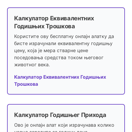
Калкулатор Еквивалентних
Годишњих Трошкова
Користите ову бесплатну онлајн алатку да
бисте израчунали еквивалентну годишњу
цену, која је мера стварне цене
поседовања средства током његовог
животног века.
Калкулатор Еквивалентних Годишњих
Трошкова
Калкулатор Годишњег Прихода
Ово је онлајн алат који израчунава колико