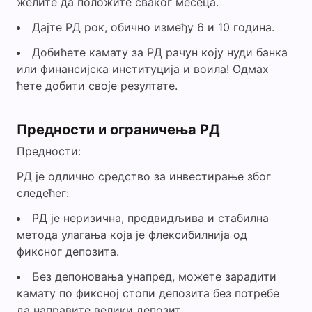
желите да положите сваког месеца.
Дајте РД рок, обично између 6 и 10 година.
Добићете камату за РД рачун коју нуди банка
или финансијска институција и воила! Одмах
ћете добити своје резултате.
Предности и ограничења РД
Предности:
РД је одлично средство за инвестирање због
следећег:
РД је неризична, предвидљива и стабилна
метода улагања која је флексибилнија од
фиксног депозита.
Без депоновања унапред, можете зарадити
камату по фиксној стопи депозита без потребе
да направите велики депозит.