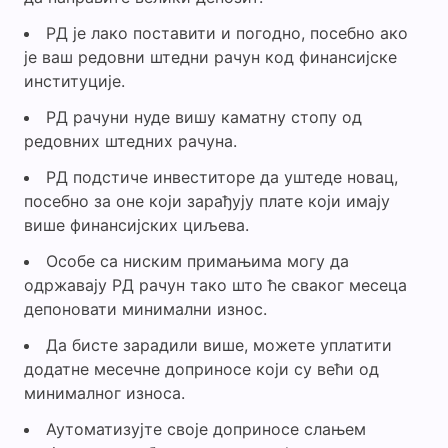
РД је лако поставити и погодно, посебно ако
је ваш редовни штедни рачун код финансијске
институције.
РД рачуни нуде вишу каматну стопу од
редовних штедних рачуна.
РД подстиче инвеститоре да уштеде новац,
посебно за оне који зарађују плате који имају
више финансијских циљева.
Особе са ниским примањима могу да
одржавају РД рачун тако што ће сваког месеца
депоновати минимални износ.
Да бисте зарадили више, можете уплатити
додатне месечне доприносе који су већи од
минималног износа.
Аутоматизујте своје доприносе слањем