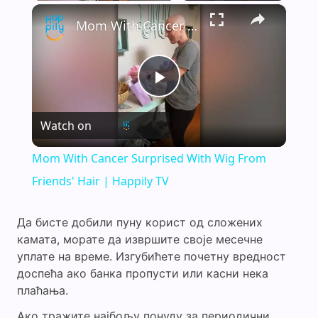
×
Mom With Cancer Surprised With Wig From Friends' Hair | Happily TV
P
Watch on
l
Mom With Cancer Surprised With Wig From
a
Friends' Hair | Happily TV
y
Да бисте добили пуну корист од сложених
камата, морате да извршите своје месечне
уплате на време. Изгубићете почетну вредност
V
доспећа ако банка пропусти или касни нека
плаћања.
i
Ако тражите најбољу понуду за периодични