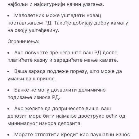
најбољи и најсигурнији начин улагања.
Малолетник може уштедети новац
постављањем РД. Такође добијају добру камату
на своју уштеђевину.
Ограничења:
Ако повучете пре него што ваш РД доспе,
платићете казну и зарадићете мање камате.
Ваша зарада подлеже порезу, што може да
умањи ваш принос.
Банке не могу дозволити делимично
подизање износа РД.
Ако желите да допринесете више, ваш
депозит мора бити најмање двоструко већи од
минималног износа депозита.
Морате отплатити кредит као паушални износ