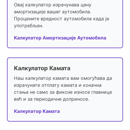
Овај калкулатор израчунава цену
амортизације вашег аутомобила.
Процените вредност аутомобила када је
употребљен.
Калкулатор Амортизације Аутомобила
Калкулатор Камата
Наш калкулатор камата вам омогућава да
израчунате отплату камата и коначна
стања не само за фиксне износе главнице
већ и за периодичне доприносе.
Калкулатор Камата