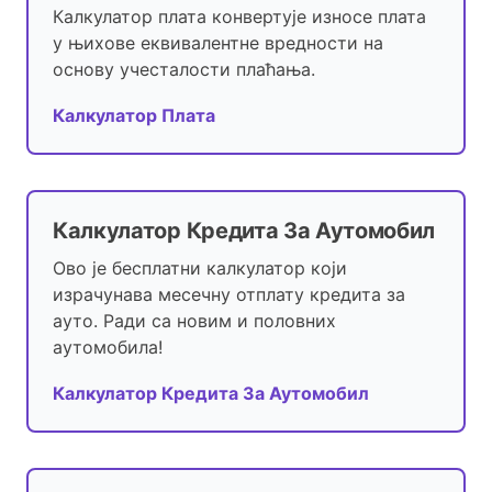
Калкулатор плата конвертује износе плата
у њихове еквивалентне вредности на
основу учесталости плаћања.
Калкулатор Плата
Калкулатор Кредита За Аутомобил
Ово је бесплатни калкулатор који
израчунава месечну отплату кредита за
ауто. Ради са новим и половних
аутомобила!
Калкулатор Кредита За Аутомобил