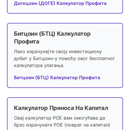
Догецоин (ДОГЕ) Калкулатор Профита
Битцоин (БТЦ) Калкулатор
Профита
Лако израчунајте своју инвестициону
добит у Битцоин-у помоћу овог бесплатног
калкулатора улагања.
Битцоин (БТЦ) Калкулатор Профита
Калкулатор Приноса На Капитал
Овај калкулатор РОЕ вам омогућава да
брзо израчунате РОЕ (поврат на капитал)