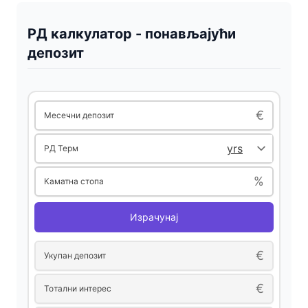
РД калкулатор - понављајући
депозит
€
Месечни депозит
РД Терм
%
Каматна стопа
Израчунај
€
Укупан депозит
€
Тотални интерес