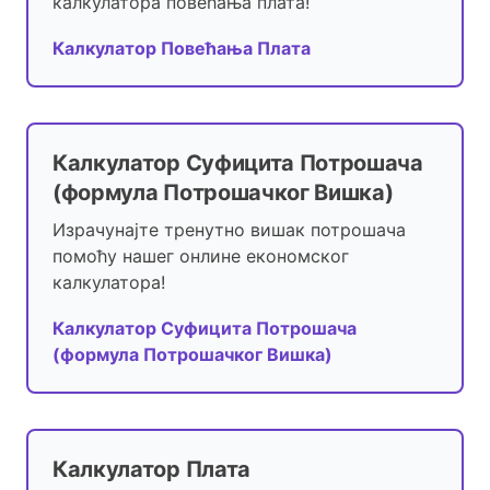
калкулатора повећања плата!
Калкулатор Повећања Плата
Калкулатор Суфицита Потрошача
(формула Потрошачког Вишка)
Израчунајте тренутно вишак потрошача
помоћу нашег онлине економског
калкулатора!
Калкулатор Суфицита Потрошача
(формула Потрошачког Вишка)
Калкулатор Плата