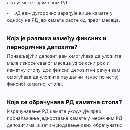
ако узмете зајам свом РД.
ФД вам дугорочно зарађује више камате у
односу на РД јер камата расте од првог месеца.
Која је разлика између фиксних и
периодичних депозита?
Понављајући депозит вам омогућава да уложите
мале износе сваког месеца уз фиксни рок и
каматну стопу, док фиксни депозитни рачун вам
омогућава да уложите паушални износ по истој
фиксној каматној стопи.
Која се обрачунава РД каматна стопа?
Израчунавање РД камате укључује прво
проналажење једноставне камате у месечним РД
депозитима, а затим додавање свих обрачунатих