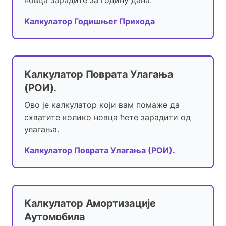
новца зарадите за годину дана.
Калкулатор Годишњег Прихода
Калкулатор Поврата Улагања
(РОИ).
Ово је калкулатор који вам помаже да
схватите колико новца ћете зарадити од
улагања.
Калкулатор Поврата Улагања (РОИ).
Калкулатор Амортизације
Аутомобила