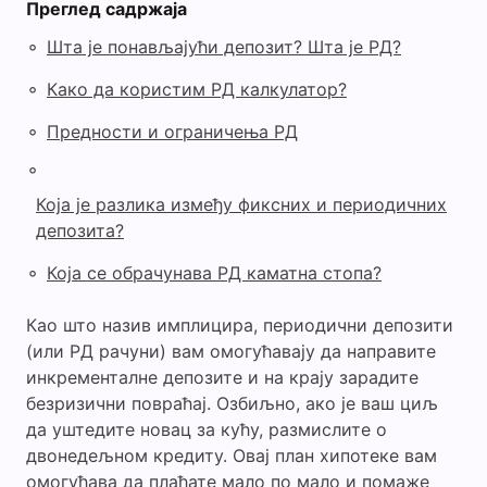
Преглед садржаја
◦
Шта је понављајући депозит? Шта је РД?
◦
Како да користим РД калкулатор?
◦
Предности и ограничења РД
◦
Која је разлика између фиксних и периодичних
депозита?
◦
Која се обрачунава РД каматна стопа?
Као што назив имплицира, периодични депозити
(или РД рачуни) вам омогућавају да направите
инкременталне депозите и на крају зарадите
безризични повраћај. Озбиљно, ако је ваш циљ
да уштедите новац за кућу, размислите о
двонедељном кредиту. Овај план хипотеке вам
омогућава да плаћате мало по мало и помаже