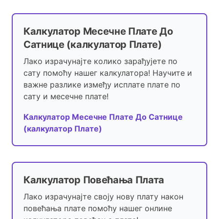
Калкулатор Месечне Плате До
Сатнице (калкулатор Плате)
Лако израчунајте колико зарађујете по
сату помоћу нашег калкулатора! Научите и
важне разлике између исплате плате по
сату и месечне плате!
Калкулатор Месечне Плате До Сатнице
(калкулатор Плате)
Калкулатор Повећања Плата
Лако израчунајте своју нову плату након
повећања плате помоћу нашег онлине