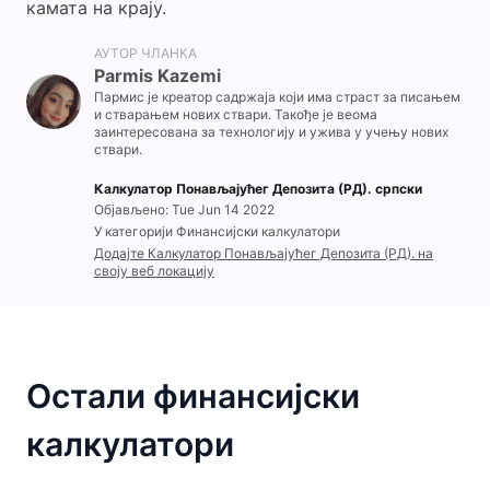
камата на крају.
АУТОР ЧЛАНКА
Parmis Kazemi
Пармис је креатор садржаја који има страст за писањем
и стварањем нових ствари. Такође је веома
заинтересована за технологију и ужива у учењу нових
ствари.
Калкулатор Понављајућег Депозита (РД). српски
Објављено: Tue Jun 14 2022
У категорији Финансијски калкулатори
Додајте Калкулатор Понављајућег Депозита (РД). на
своју веб локацију
Остали финансијски
калкулатори