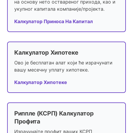
на основу нето оствареног прихода, као и
укупног капитала компаније/пројекта.
Калкулатор Приноса На Капитал
Калкулатор Хипотеке
Ово је бесплатан алат који ће израчунати
вашу месечну уплату хипотеке.
Калкулатор Хипотеке
Риппле (КСРП) Калкулатор
Профита
Израчунајте профит ваших КСРП