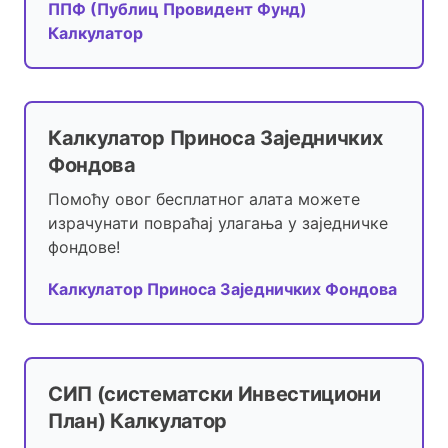
ППФ (Публиц Провидент Фунд)
Калкулатор
Калкулатор Приноса Заједничких
Фондова
Помоћу овог бесплатног алата можете
израчунати повраћај улагања у заједничке
фондове!
Калкулатор Приноса Заједничких Фондова
СИП (систематски Инвестициони
План) Калкулатор