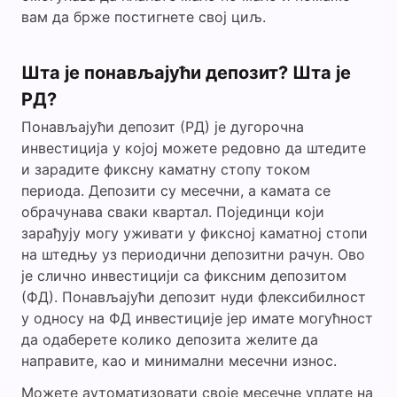
вам да брже постигнете свој циљ.
Шта је понављајући депозит? Шта је
РД?
Понављајући депозит (РД) је дугорочна
инвестиција у којој можете редовно да штедите
и зарадите фиксну каматну стопу током
периода. Депозити су месечни, а камата се
обрачунава сваки квартал. Појединци који
зарађују могу уживати у фиксној каматној стопи
на штедњу уз периодични депозитни рачун. Ово
је слично инвестицији са фиксним депозитом
(ФД). Понављајући депозит нуди флексибилност
у односу на ФД инвестиције јер имате могућност
да одаберете колико депозита желите да
направите, као и минимални месечни износ.
Можете аутоматизовати своје месечне уплате на