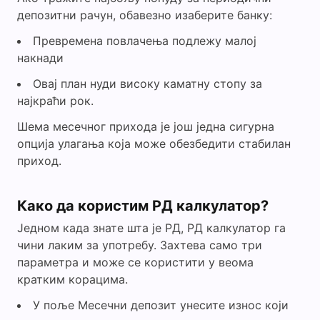
депозитни рачун, обавезно изаберите банку:
d
Превремена повлачења подлежу малој
накнади
e
Овај план нуди високу каматну стопу за
најкраћи рок.
o
Шема месечног прихода је још једна сигурна
опција улагања која може обезбедити стабилан
приход.
Како да користим РД калкулатор?
Једном када знате шта је РД, РД калкулатор га
чини лаким за употребу. Захтева само три
параметра и може се користити у веома
кратким корацима.
У поље Месечни депозит унесите износ који