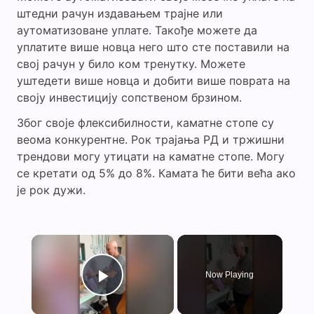
штедни рачун издавањем трајне или
аутоматизоване уплате. Такође можете да
уплатите више новца него што сте поставили на
свој рачун у било ком тренутку. Можете
уштедети више новца и добити више поврата на
своју инвестицију сопственом брзином.
Због своје флексибилности, каматне стопе су
веома конкурентне. Рок трајања РД и тржишни
трендови могу утицати на каматне стопе. Могу
се кретати од 5% до 8%. Камата ће бити већа ако
је рок дужи.
×
Now Playing
Play Video