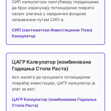
СИП калкулатори омогућавају појединцима
да брзо израчунају потенцијалне поврате
својих улагања у заједничке фондове
направљене путем СИП-а.
СИП (систематски Инвестициони План)
Калкулатор
ЦАГР Калкулатор (комбинована
Годишња Стопа Раста)
Ако желите да процените потенцијални
повраћај инвестиције, ЦАГР калкулатор је
алат за вас!
ЦАГР Калкулатор (комбинована Годишња
Стопа Раста)