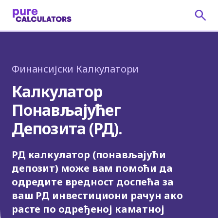
Финансијски Калкулатори
Калкулатор
Понављајућег
Депозита (РД).
РД калкулатор (понављајући
депозит) може вам помоћи да
одредите вредност доспећа за
ваш РД инвестициони рачун ако
расте по одређеној каматној