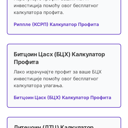
инвестиција помоћу овог бесплатног
калкулатора профита.
Риппле (КСРП) Калкулатор Профита
Битцоин Цасх (БЦХ) Калкулатор
Профита
Лако израчунајте профит за ваше БЦХ
инвестиције помоћу овог бесплатног
калкулатора улагања.
Битцоин Цасх (БЦХ) Калкулатор Профита
Литецоин (ЛТЦ) Калкулатор