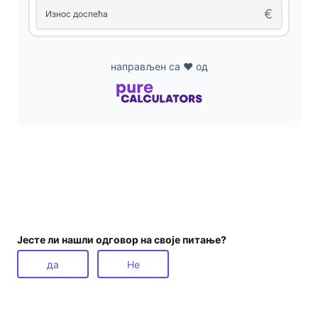
€
Износ доспећа
направљен са ❤ од
Јесте ли нашли одговор на своје питање?
да
Не