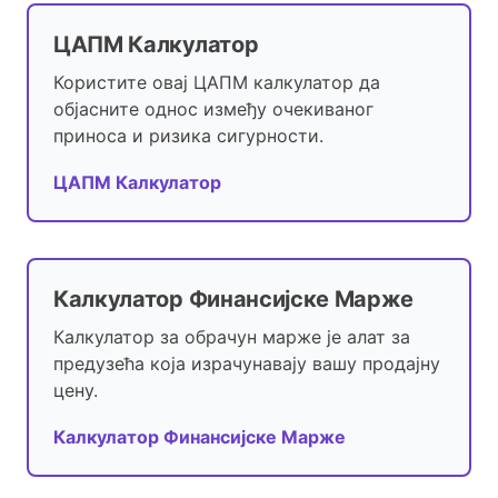
ЦАПМ Калкулатор
Користите овај ЦАПМ калкулатор да
објасните однос између очекиваног
приноса и ризика сигурности.
ЦАПМ Калкулатор
Калкулатор Финансијске Марже
Калкулатор за обрачун марже је алат за
предузећа која израчунавају вашу продајну
цену.
Калкулатор Финансијске Марже