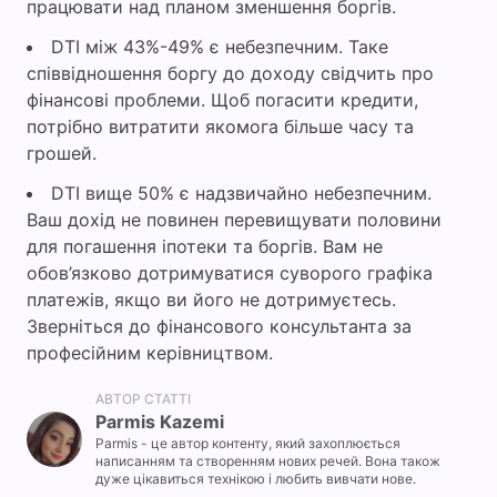
працювати над планом зменшення боргів.
DTI між 43%-49% є небезпечним. Таке
співвідношення боргу до доходу свідчить про
фінансові проблеми. Щоб погасити кредити,
потрібно витратити якомога більше часу та
грошей.
DTI вище 50% є надзвичайно небезпечним.
Ваш дохід не повинен перевищувати половини
для погашення іпотеки та боргів. Вам не
обов’язково дотримуватися суворого графіка
платежів, якщо ви його не дотримуєтесь.
Зверніться до фінансового консультанта за
професійним керівництвом.
АВТОР СТАТТІ
Parmis Kazemi
Parmis - це автор контенту, який захоплюється
написанням та створенням нових речей. Вона також
дуже цікавиться технікою і любить вивчати нове.