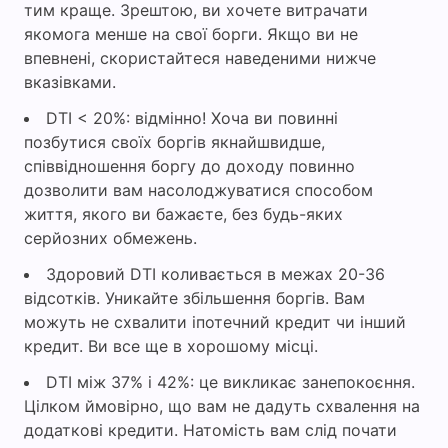
тим краще. Зрештою, ви хочете витрачати
якомога менше на свої борги. Якщо ви не
впевнені, скористайтеся наведеними нижче
вказівками.
DTI < 20%: відмінно! Хоча ви повинні
позбутися своїх боргів якнайшвидше,
співвідношення боргу до доходу повинно
дозволити вам насолоджуватися способом
життя, якого ви бажаєте, без будь-яких
серйозних обмежень.
Здоровий DTI коливається в межах 20-36
відсотків. Уникайте збільшення боргів. Вам
можуть не схвалити іпотечний кредит чи інший
кредит. Ви все ще в хорошому місці.
DTI між 37% і 42%: це викликає занепокоєння.
Цілком ймовірно, що вам не дадуть схвалення на
додаткові кредити. Натомість вам слід почати