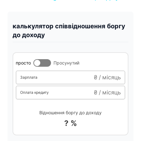
y
калькулятор співвідношення боргу
V
до доходу
i
просто
Просунутий
d
₴ / місяць
Зарплата
e
₴ / місяць
Оплата кредиту
o
Відношення боргу до доходу
? %