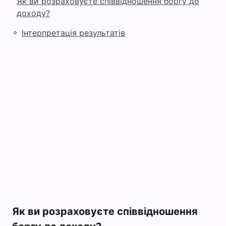
Як ви розраховуєте співвідношення боргу до
доходу?
◦
Інтерпретація результатів
Як ви розраховуєте співвідношення