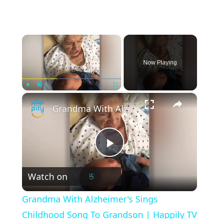
×
Now Playing
×
Play
Unmute
Fullscreen
Grandma With Alzheimer's Sings Childhood Song To Grandson | Happily TV
P
Watch on
l
Grandma With Alzheimer's Sings
a
Childhood Song To Grandson | Happily TV