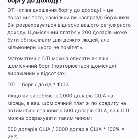
боргу до доходу?
DTI (співвідношення боргу до доходу) – це
показник того, наскільки ви насправді боржники.
Він розраховується відносно вашого регулярного
доходу. Щомісячний платіж у 200 доларів може
бути обтяжливим для деяких людей, але
мільйонери цього не помітять.
Математично DTI можна описати як ваш
щомісячний борг (повторюється щомісяця),
виражений у відсотках.
DTI = борг / дохід * 100%
Якщо ви заробляєте 2000 доларів США на
місяць, а ваш щомісячний платіж по кредиту на
автомобіль становить 500 доларів США, ваш DTI
можна розрахувати таким чином:
500 доларів США / 2000 доларів США * 100% =
25%