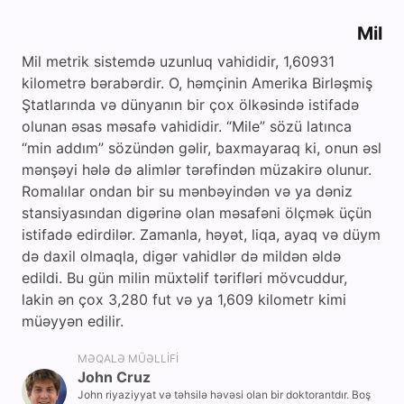
Mil
Mil metrik sistemdə uzunluq vahididir, 1,60931
kilometrə bərabərdir. O, həmçinin Amerika Birləşmiş
Ştatlarında və dünyanın bir çox ölkəsində istifadə
olunan əsas məsafə vahididir. “Mile” sözü latınca
“min addım” sözündən gəlir, baxmayaraq ki, onun əsl
mənşəyi hələ də alimlər tərəfindən müzakirə olunur.
Romalılar ondan bir su mənbəyindən və ya dəniz
stansiyasından digərinə olan məsafəni ölçmək üçün
istifadə edirdilər. Zamanla, həyət, liqa, ayaq və düym
də daxil olmaqla, digər vahidlər də mildən əldə
edildi. Bu gün milin müxtəlif tərifləri mövcuddur,
lakin ən çox 3,280 fut və ya 1,609 kilometr kimi
müəyyən edilir.
MƏQALƏ MÜƏLLIFI
John Cruz
John riyaziyyat və təhsilə həvəsi olan bir doktorantdır. Boş