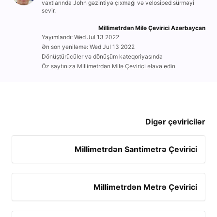
vaxtlarında John gəzintiyə çıxmağı və velosiped sürməyi
sevir.
Millimetrdən Milə Çevirici Azərbaycan
Yayımlandı: Wed Jul 13 2022
Ən son yeniləmə: Wed Jul 13 2022
Dönüştürücüler və dönüşüm kateqoriyasında
Öz saytınıza Millimetrdən Milə Çevirici əlavə edin
Digər çeviricilər
Millimetrdən Santimetrə Çevirici
Millimetrdən Metrə Çevirici