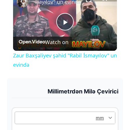
Zaur Baxşəliyev şəhid "Rabil İsmayılov" un evində
P
Watch on
l
Zaur Baxşəliyev şəhid "Rabil İsmayılov" un
a
evində
y
Millimetrdən Milə Çevirici
V
i