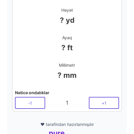
Həyət
? yd
Ayaq
? ft
Millimetr
? mm
Nəticə ondalıklar
1
-
1
+
1
❤️ tərəfindən hazırlanmışdır