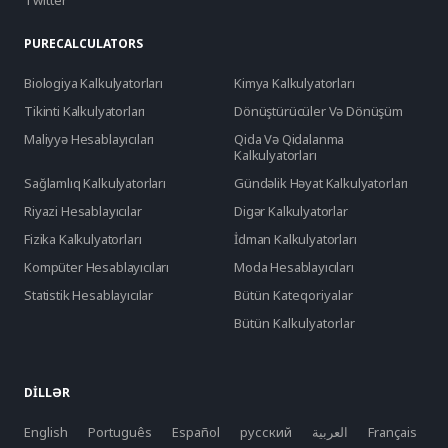
Twitter
PURECALCULATORS
Biologiya Kalkulyatorları
Kimya Kalkulyatorları
Tikinti Kalkulyatorları
Dönüştürücüler Və Dönüşüm
Maliyyə Hesablayıcıları
Qida Və Qidalanma
Kalkulyatorları
Sağlamlıq Kalkulyatorları
Gündəlik Həyat Kalkulyatorları
Riyazi Hesablayıcılar
Digər Kalkulyatorlar
Fizika Kalkulyatorları
İdman Kalkulyatorları
Kompüter Hesablayıcıları
Moda Hesablayıcıları
Statistik Hesablayıcılar
Bütün Kateqoriyalar
Bütün Kalkulyatorlar
DILLƏR
English
Português
Español
русский
العربية
Français