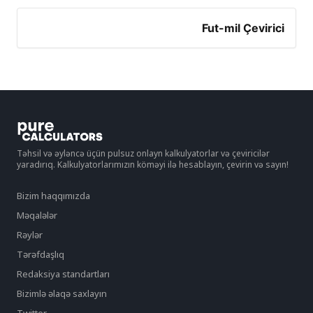
Fut-mil Çevirici
Təhsil və əyləncə üçün pulsuz onlayn kalkulyatorlar və çeviricilər
yaradırıq. Kalkulyatorlarımızın köməyi ilə hesablayın, çevirin və sayın!
Bizim haqqımızda
Məqalələr
Rəylər
Tərəfdaşlıq
Redaksiya standartları
Bizimlə əlaqə saxlayın