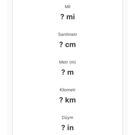
d
Mil
? mi
e
Santimetr
o
? cm
Metr (m)
? m
Kilometr
? km
Düym
? in