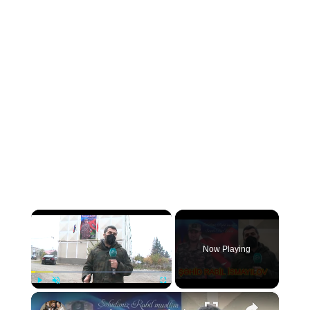
×
Now Playing
×
Play
Unmute
Fullscreen