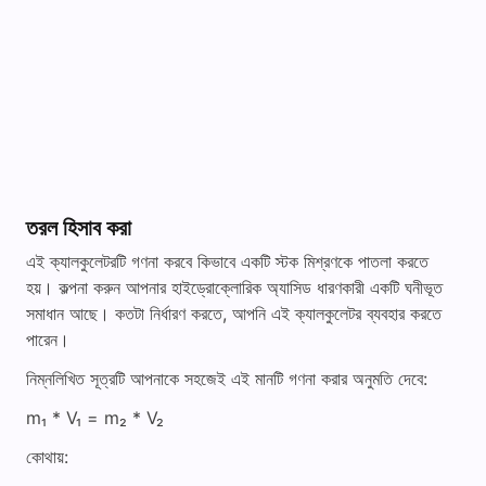
তরল হিসাব করা
এই ক্যালকুলেটরটি গণনা করবে কিভাবে একটি স্টক মিশ্রণকে পাতলা করতে
হয়। কল্পনা করুন আপনার হাইড্রোক্লোরিক অ্যাসিড ধারণকারী একটি ঘনীভূত
সমাধান আছে। কতটা নির্ধারণ করতে, আপনি এই ক্যালকুলেটর ব্যবহার করতে
পারেন।
নিম্নলিখিত সূত্রটি আপনাকে সহজেই এই মানটি গণনা করার অনুমতি দেবে:
m₁ * V₁ = m₂ * V₂
কোথায়: