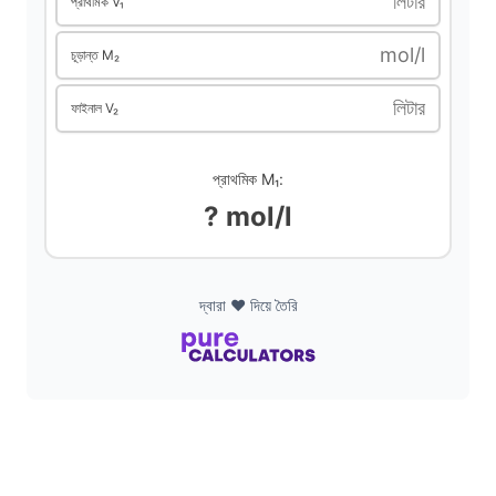
লিটার
প্রাথমিক V₁
d
mol/l
চূড়ান্ত M₂
e
লিটার
ফাইনাল V₂
o
প্রাথমিক M₁:
? mol/l
দ্বারা ❤️ দিয়ে তৈরি