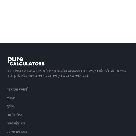
আমরা শিক্ষা এবং মজা করার জন্য বিনামূল্যে অনলাইন ক্যালকুলেটর এবং রূপান্তরকারী তৈরি করি। আমাদের
ক্যালকুলেটরগুলির সাহায্যে গণনা করুন, রূপান্তর করুন এবং গণনা করুন!
আমাদের সম্পর্কে
প্রবন্ধ
রিভিউ
অংশীদারিত্ব
সম্পাদকীয় মান
যোগাযোগ করুন