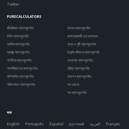
Twitter
PURECALCULATORS
জীববিজ্ঞান ক্যালকুলেটর
রসায়ন ক্যালকুলেটর
নির্মাণ ক্যালকুলেটর
রূপান্তরকারী এবং রূপান্তর
আর্থিক ক্যালকুলেটর
খাদ্য ও পুষ্টি ক্যালকুলেটর
স্বাস্থ্য ক্যালকুলেটর
দৈনন্দিন জীবনের ক্যালকুলেটর
গাণিতিক ক্যালকুলেটর
অন্যান্য ক্যালকুলেটর
পদার্থবিজ্ঞানের ক্যালকুলেটর
ক্রীড়া ক্যালকুলেটর
কম্পিউটার ক্যালকুলেটর
ফ্যাশন ক্যালকুলেটর
পরিসংখ্যান ক্যালকুলেটর
সব ধরনের
সব ক্যালকুলেটর
ভাষা
English
Português
Español
русский
العربية
Français