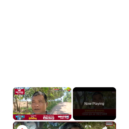
×
Now Playing
×
Play
Unmute
Fullscreen