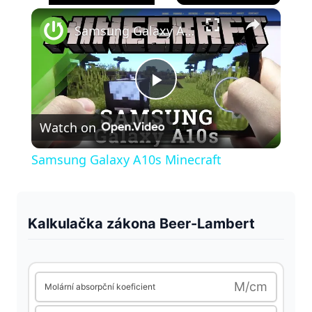
×
Play
Unmute
Fullscreen
Samsung Galaxy A10s Minecraft
P
Watch on
l
Samsung Galaxy A10s Minecraft
a
y
Kalkulačka zákona Beer-Lambert
V
M/cm
Molární absorpční koeficient
i