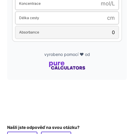
mol/L
Koncentrace
d
cm
Délka cesty
e
Absorbance
o
vyrobeno pomocí ❤️ od
Našli jste odpověď na svou otázku?