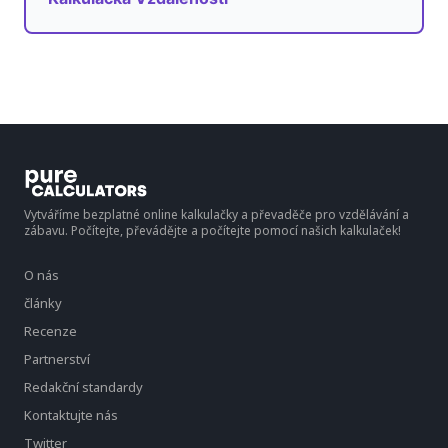
Vytváříme bezplatné online kalkulačky a převaděče pro vzdělávání a
zábavu. Počítejte, převádějte a počítejte pomocí našich kalkulaček!
O nás
články
Recenze
Partnerství
Redakční standardy
Kontaktujte nás
Twitter