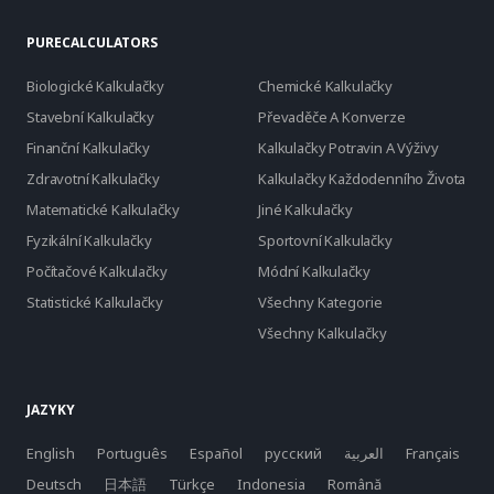
PURECALCULATORS
Biologické Kalkulačky
Chemické Kalkulačky
Stavební Kalkulačky
Převaděče A Konverze
Finanční Kalkulačky
Kalkulačky Potravin A Výživy
Zdravotní Kalkulačky
Kalkulačky Každodenního Života
Matematické Kalkulačky
Jiné Kalkulačky
Fyzikální Kalkulačky
Sportovní Kalkulačky
Počítačové Kalkulačky
Módní Kalkulačky
Statistické Kalkulačky
Všechny Kategorie
Všechny Kalkulačky
JAZYKY
English
Português
Español
русский
العربية
Français
Deutsch
日本語
Türkçe
Indonesia
Română