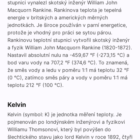
stupnici vynalezl skotský inženýr William John
Macquorn Rankine. Rankinova teplota je tepelná
energie v britských a amerických měrných
jednotkách. Je široce používán v parní energetice,
protože je vhodný pro práci se sytou párou.
Rankinovu teplotní stupnici vytvořil skotský inženýr
a fyzik William John Macquorn Rankine (1820-1872).
Nastavil absolutní nulu na -459,67 °F (-273,15 °C) a
bod varu vody na 707,2 °F (374,6 °C). To znamená,
že směs vody a ledu v poměru 1:1 má teplotu 32 °F
(0 °C), zatímco směs páry a vody v poměru 1:1 má
teplotu 212 °F (100 °C).
Kelvin
Kelvin (symbol: K) je jednotka měření teploty. Je
pojmenován po londýnském inženýrovi a fyzikovi
Williamu Thomsonovi, který byl povýšen do
šlechtického stavu jako lord Kelvin v roce 1892, čtyři