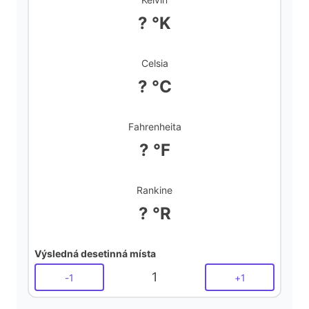
d
? °K
e
Celsia
? °C
o
Fahrenheita
? °F
Rankine
? °R
Výsledná desetinná místa
1
-
1
+
1