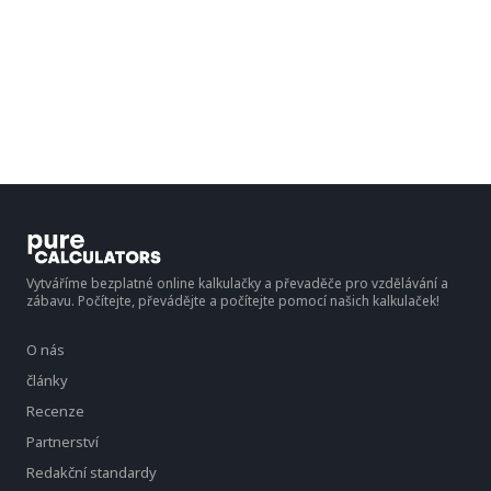
Vytváříme bezplatné online kalkulačky a převaděče pro vzdělávání a
zábavu. Počítejte, převádějte a počítejte pomocí našich kalkulaček!
O nás
články
Recenze
Partnerství
Redakční standardy