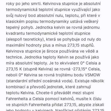
roky po jeho smrti. Kelvinova stupnice je absolutní
termodynamická teplotní stupnice využívající jako
svůj nulový bod absolutní nulu, teplotu, při které v
klasickém popisu termodynamiky ustává veškerý
tepelný pohyb. Jednotka kelvin se rovná jednomu
kvadrantu termodynamické teplotní stupnice
(alespoň teoreticky), která se pohybuje od nuly do
maximální hodnoty plus a mínus 273,15 stupňů.
Kelvinova stupnice je široce používána ve vědě a
technice. Jednotka teploty Kelvin se používá jako
míra absolutní teploty. Je to ekvivalent 0° Celsia a
273,15 K (stupně Kelvina) se rovná -273,15° Celsia,
neboli 0° Kelvina se rovná trojitému bodu VSMOW
(standardní střední oceánská voda). Existuje několik
kombinací a převodů jednotek, které zahrnují
teplotu Kelvina. Chcete-li převádět mezi stupni
Fahrenheita a Celsia pomocí kelvinů, musíte k číslu
ve stupních Fahrenheita přidat 273,15, abyste získali
jeho hodnotu v kelvinech. Například přidáním 273,15