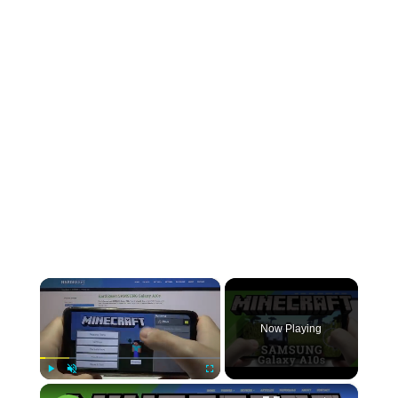
×
Now Playing
×
Play
Unmute
Fullscreen