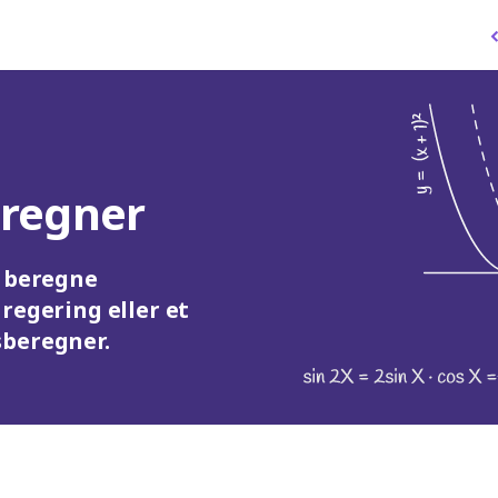
eregner
t beregne
regering eller et
sberegner.