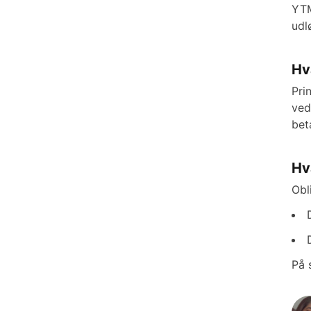
YTM
udl
Hv
Pri
ved
bet
Hv
Obl
På 