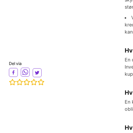
stø
kre
kan
Hv
En 
Del via
Inv
kup
Hv
En 
obl
Hv