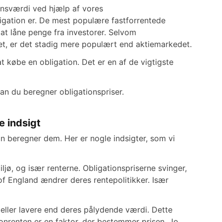
ionsværdi ved hjælp af vores
ligation er. De mest populære fastforrentede
 at låne penge fra investorer. Selvom
t, er det stadig mere populært end aktiemarkedet.
at købe en obligation. Det er en af de vigtigste
an du beregner obligationspriser.
e indsigt
 beregner dem. Her er nogle indsigter, som vi
jø, og især renterne. Obligationspriserne svinger,
 England ændrer deres rentepolitikker. Især
eller lavere end deres pålydende værdi. Dette
onrenten er en faktor, der bestemmer prisen. Jo