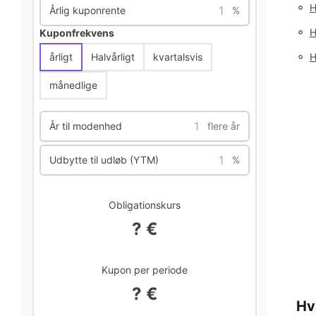
◦
H
Årlig kuponrente
%
◦
H
Kuponfrekvens
◦
årligt
Halvårligt
kvartalsvis
H
månedlige
År til modenhed
flere år
Udbytte til udløb (YTM)
%
Obligationskurs
? €
Kupon per periode
? €
Hv