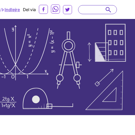
Indlejre
Del via