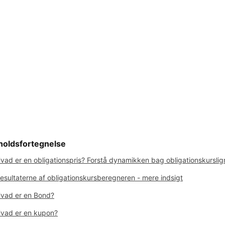
holdsfortegnelse
vad er en obligationspris? Forstå dynamikken bag obligationskursli
esultaterne af obligationskursberegneren - mere indsigt
vad er en Bond?
vad er en kupon?