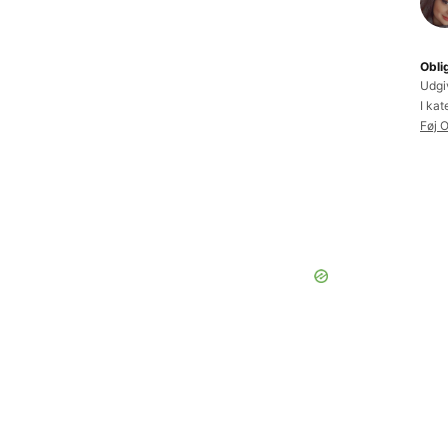
Obli
Udgi
I kat
Føj O