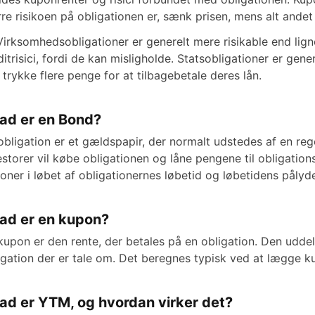
rre risikoen på obligationen er, sænk prisen, mens alt andet
Virksomhedsobligationer er generelt mere risikable end lig
ditrisici, fordi de kan misligholde. Statsobligationer er gen
 trykke flere penge for at tilbagebetale deres lån.
ad er en Bond?
obligation er et gældspapir, der normalt udstedes af en reger
estorer vil købe obligationen og låne pengene til obligations
oner i løbet af obligationernes løbetid og løbetidens påly
ad er en kupon?
kupon er den rente, der betales på en obligation. Den uddeles 
igation der er tale om. Det beregnes typisk ved at lægge k
ad er YTM, og hvordan virker det?