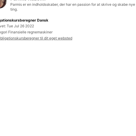
Parmis er en indholdsskaber, der har en passion for at skrive og skabe nye 
ting.
gationskursberegner Dansk
vet: Tue Jul 26 2022
egori Finansielle regnemaskiner
bligationskursberegner til dit eget websted