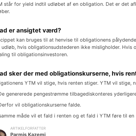
 står for yield indtil udløbet af en obligation. Det er det af
øber.
ad er ansigtet værd?
ncippet kan bruges til at henvise til obligationens pålydende
 udløb, hvis obligationsudstederen ikke misligholder. Hvis o
aling til obligationsinvestoren.
ad sker der med obligationskurserne, hvis ren
igationens YTM vil stige, hvis renten stiger. YTM vil stige, n
De genererede pengestrømme tilbagediskonteres yderligere
Derfor vil obligationskurserne falde.
samme måde vil et fald i renten og et fald i YTM føre til en 
ARTIKELFORFATTER
Parmis Kazemi