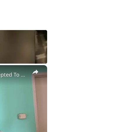
×
Family's Joy Uncontainable When First-Gen College Student Accepted To Harvard | Happily TV