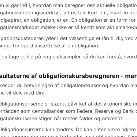
en vi går ind i, hvordan man beregner den aktuelle obligat
igationsvurderingsværktøj, lad os tale kort om, hvad en ob
dipapirer, en obligation, er en. En obligation er en form for
igationsmarkedet måske ikke er så kendt som aktiemarkede
igationsudstederen yder i det væsentlige et lån til dig ved 
inger for værdiansættelse af en obligation.
 os tage et kig på nogle eksempler, så du kan forstå, hvord
sultaterne af obligationskursberegneren - mer
kender du betydningen af obligationskurser og hvordan man
ne vil dele med din:
Obligationspriserne er stærkt påvirket af det økonomiske mil
erhånden som centralbanker som Federal Reserve og Bank of
igationskurserne stiger, når renten falder og omvendt.
Obligationskurserne kan ændres. De kan enten være højere 
ldes kuponrenter og risici forbundet med obligationen. Kup