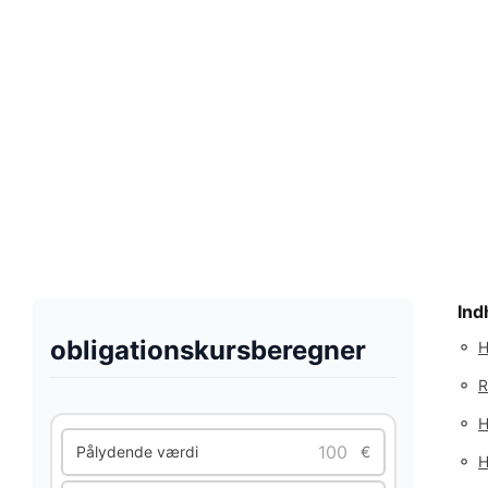
Ind
obligationskursberegner
◦
H
◦
R
◦
H
Pålydende værdi
€
◦
H