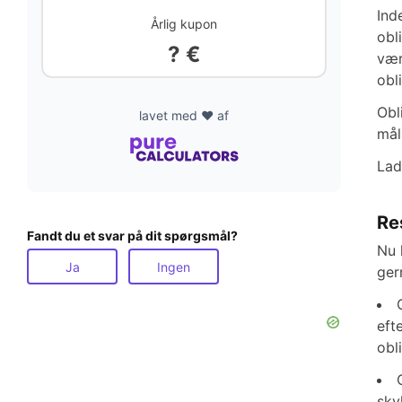
Ind
Årlig kupon
obl
? €
vær
obl
Obl
lavet med ❤️ af
mål
Lad
Re
Fandt du et svar på dit spørgsmål?
Nu 
Ja
Ingen
ger
eft
obl
sky