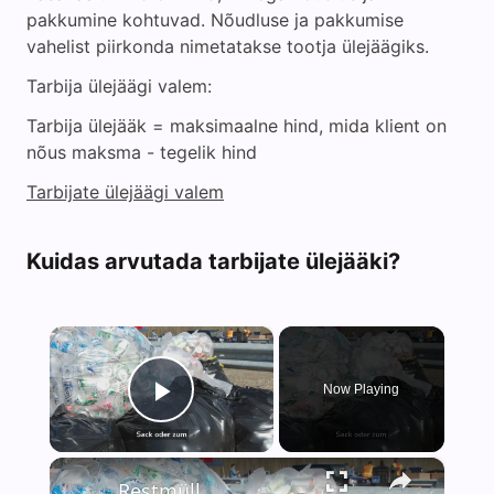
pakkumine kohtuvad. Nõudluse ja pakkumise
vahelist piirkonda nimetatakse tootja ülejäägiks.
Tarbija ülejäägi valem:
Tarbija ülejääk = maksimaalne hind, mida klient on
nõus maksma - tegelik hind
Tarbijate ülejäägi valem
Kuidas arvutada tarbijate ülejääki?
×
Now Playing
Play Video
×
Restmüll