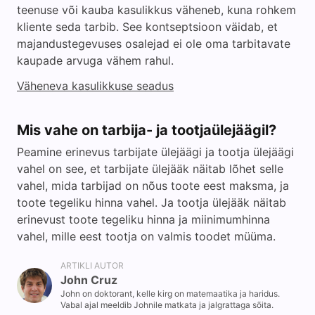
teenuse või kauba kasulikkus väheneb, kuna rohkem
kliente seda tarbib. See kontseptsioon väidab, et
majandustegevuses osalejad ei ole oma tarbitavate
kaupade arvuga vähem rahul.
Väheneva kasulikkuse seadus
Mis vahe on tarbija- ja tootjaülejäägil?
Peamine erinevus tarbijate ülejäägi ja tootja ülejäägi
vahel on see, et tarbijate ülejääk näitab lõhet selle
vahel, mida tarbijad on nõus toote eest maksma, ja
toote tegeliku hinna vahel. Ja tootja ülejääk näitab
erinevust toote tegeliku hinna ja miinimumhinna
vahel, mille eest tootja on valmis toodet müüma.
ARTIKLI AUTOR
John Cruz
John on doktorant, kelle kirg on matemaatika ja haridus.
Vabal ajal meeldib Johnile matkata ja jalgrattaga sõita.