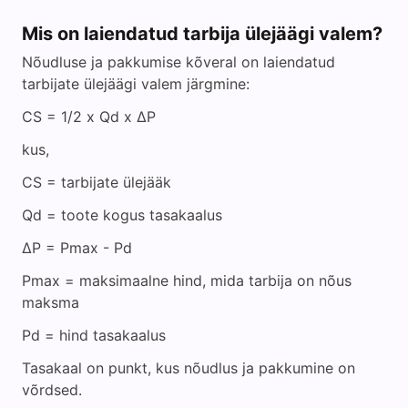
d
Mis on laiendatud tarbija ülejäägi valem?
e
Nõudluse ja pakkumise kõveral on laiendatud
tarbijate ülejäägi valem järgmine:
o
CS = 1/2 x Qd x ΔP
kus,
CS = tarbijate ülejääk
Qd = toote kogus tasakaalus
ΔP = Pmax - Pd
Pmax = maksimaalne hind, mida tarbija on nõus
maksma
Pd = hind tasakaalus
Tasakaal on punkt, kus nõudlus ja pakkumine on
võrdsed.