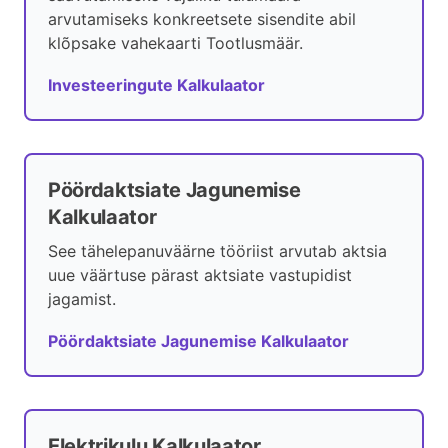
arvutamiseks konkreetsete sisendite abil
klõpsake vahekaarti Tootlusmäär.
Investeeringute Kalkulaator
Pöördaktsiate Jagunemise
Kalkulaator
See tähelepanuväärne tööriist arvutab aktsia
uue väärtuse pärast aktsiate vastupidist
jagamist.
Pöördaktsiate Jagunemise Kalkulaator
Elektrikulu Kalkulaator