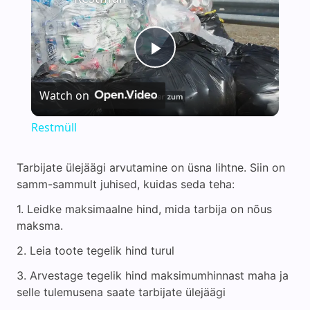
P
Watch on
l
Restmüll
a
Tarbijate ülejäägi arvutamine on üsna lihtne. Siin on
samm-sammult juhised, kuidas seda teha:
y
1. Leidke maksimaalne hind, mida tarbija on nõus
maksma.
V
2. Leia toote tegelik hind turul
i
3. Arvestage tegelik hind maksimumhinnast maha ja
selle tulemusena saate tarbijate ülejäägi