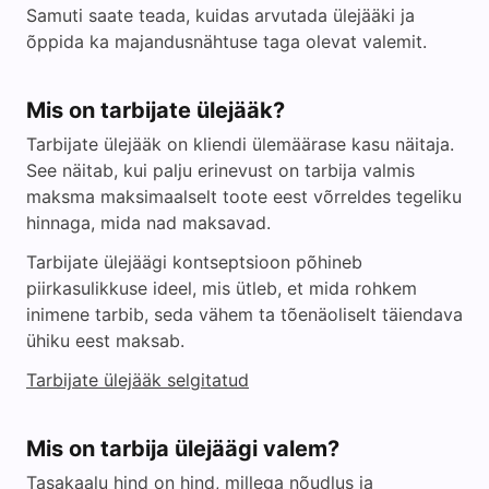
Samuti saate teada, kuidas arvutada ülejääki ja
õppida ka majandusnähtuse taga olevat valemit.
Mis on tarbijate ülejääk?
Tarbijate ülejääk on kliendi ülemäärase kasu näitaja.
See näitab, kui palju erinevust on tarbija valmis
maksma maksimaalselt toote eest võrreldes tegeliku
hinnaga, mida nad maksavad.
Tarbijate ülejäägi kontseptsioon põhineb
piirkasulikkuse ideel, mis ütleb, et mida rohkem
inimene tarbib, seda vähem ta tõenäoliselt täiendava
ühiku eest maksab.
Tarbijate ülejääk selgitatud
Mis on tarbija ülejäägi valem?
Tasakaalu hind on hind, millega nõudlus ja