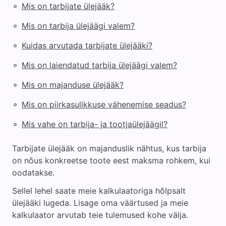
◦
Mis on tarbijate ülejääk?
◦
Mis on tarbija ülejäägi valem?
◦
Kuidas arvutada tarbijate ülejääki?
◦
Mis on laiendatud tarbija ülejäägi valem?
◦
Mis on majanduse ülejääk?
◦
Mis on piirkasulikkuse vähenemise seadus?
◦
Mis vahe on tarbija- ja tootjaülejäägil?
Tarbijate ülejääk on majanduslik nähtus, kus tarbija
on nõus konkreetse toote eest maksma rohkem, kui
oodatakse.
Sellel lehel saate meie kalkulaatoriga hõlpsalt
ülejääki lugeda. Lisage oma väärtused ja meie
kalkulaator arvutab teie tulemused kohe välja.