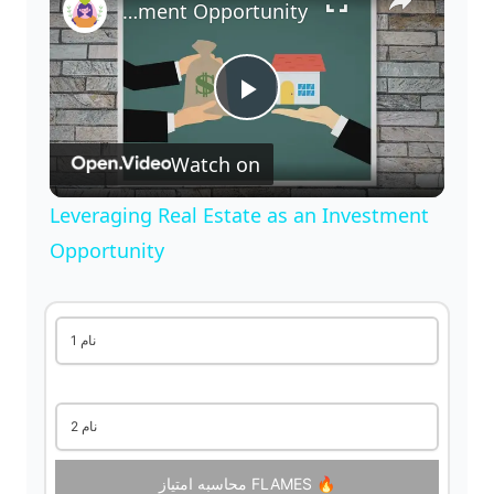
Leveraging Real Estate as an Investment Opportunity
P
Watch on
l
Leveraging Real Estate as an Investment
a
Opportunity
y
نام 1
V
نام 2
i
محاسبه امتیاز FLAMES 🔥