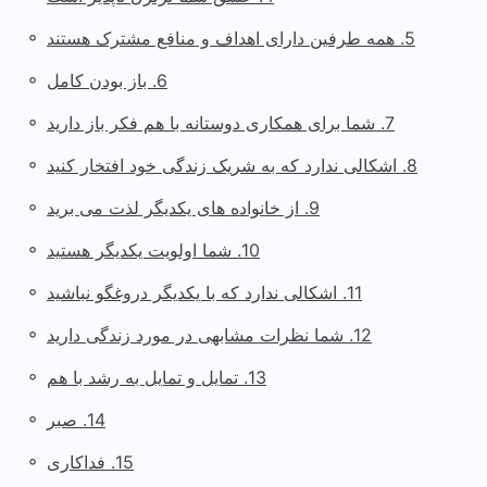
◦
5. همه طرفین دارای اهداف و منافع مشترک هستند
◦
6. باز بودن کامل
◦
7. شما برای همکاری دوستانه با هم فکر باز دارید
◦
8. اشکالی ندارد که به شریک زندگی خود افتخار کنید
◦
9. از خانواده های یکدیگر لذت می برید
◦
10. شما اولویت یکدیگر هستید
◦
11. اشکالی ندارد که با یکدیگر دروغگو نباشید
◦
12. شما نظرات مشابهی در مورد زندگی دارید
◦
13. تمایل و تمایل به رشد با هم
◦
14. صبر
◦
15. فداکاری