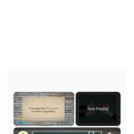
×
Now Playing
×
Play
Unmute
Fullscreen