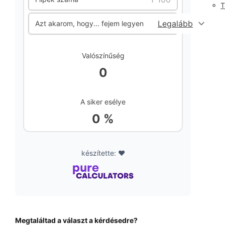
◦
T
Azt akarom, hogy... fejem legyen
Valószínűség
0
A siker esélye
0 %
készítette: ❤️
Megtaláltad a választ a kérdésedre?