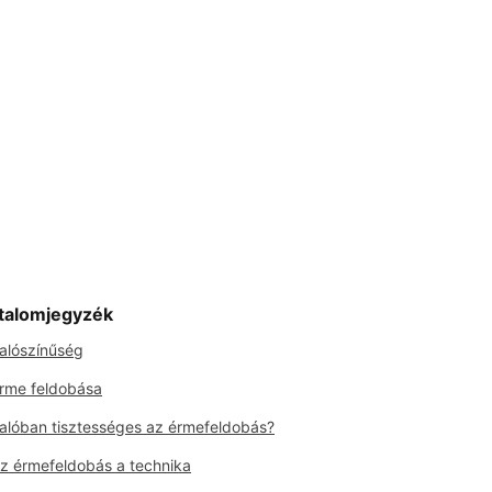
talomjegyzék
alószínűség
rme feldobása
alóban tisztességes az érmefeldobás?
z érmefeldobás a technika