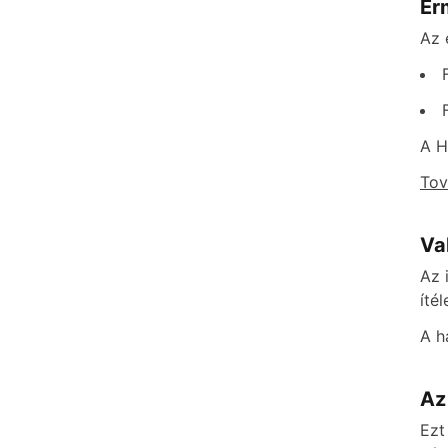
Ér
Az 
A H
Tov
Va
Az 
íté
A h
Az
Ezt