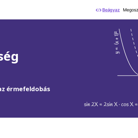
Beágyaz
Megoszt
űség
 az érmefeldobás