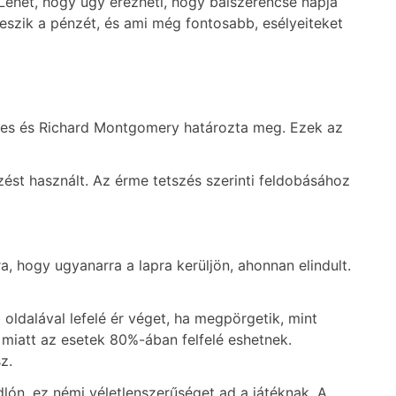
Lehet, hogy úgy érezheti, hogy balszerencse napja
veszik a pénzét, és ami még fontosabb, esélyeiteket
mes és Richard Montgomery határozta meg. Ezek az
zést használt. Az érme tetszés szerinti feldobásához
, hogy ugyanarra a lapra kerüljön, ahonnan elindult.
ldalával lefelé ér véget, ha megpörgetik, mint
 miatt az esetek 80%-ában felfelé eshetnek.
z.
ón, ez némi véletlenszerűséget ad a játéknak. A