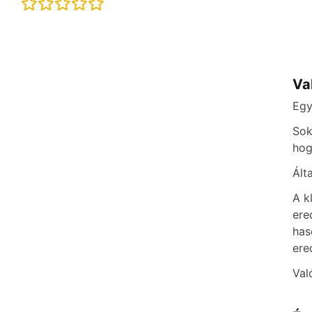
Va
Egy
Sok
hog
Ált
A k
ere
has
ere
Val