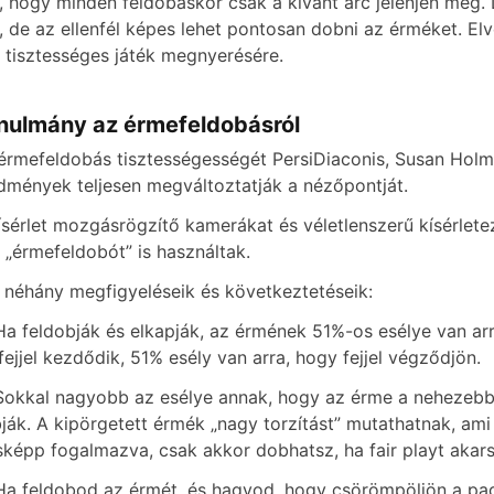
, hogy minden feldobáskor csak a kívánt arc jelenjen meg. 
, de az ellenfél képes lehet pontosan dobni az érméket. El
 tisztességes játék megnyerésére.
nulmány az érmefeldobásról
érmefeldobás tisztességességét PersiDiaconis, Susan Hol
dmények teljesen megváltoztatják a nézőpontját.
ísérlet mozgásrögzítő kamerákat és véletlenszerű kísérlete
 „érmefeldobót” is használtak.
 néhány megfigyeléseik és következtetéseik:
Ha feldobják és elkapják, az érmének 51%-os esélye van arra
fejjel kezdődik, 51% esély van arra, hogy fejjel végződjön.
Sokkal nagyobb az esélye annak, hogy az érme a nehezebb o
ják. A kipörgetett érmék „nagy torzítást” mutathatnak, ami
képp fogalmazva, csak akkor dobhatsz, ha fair playt akars
Ha feldobod az érmét, és hagyod, hogy csörömpöljön a padl