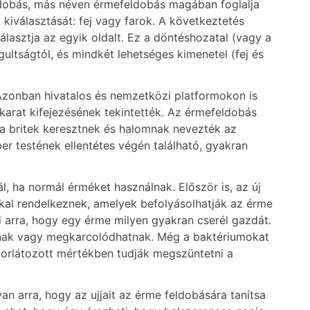
feldobás, más néven érmefeldobás magában foglalja
kiválasztását: fej vagy farok. A következtetés
asztja az egyik oldalt. Ez a döntéshozatal (vagy a
ltságtól, és mindkét lehetséges kimenetel (fej és
Azonban hivatalos és nemzetközi platformokon is
arat kifejezésének tekintették. Az érmefeldobás
g a britek keresztnek és halomnak nevezték az
er testének ellentétes végén található, gyakran
, ha normál érméket használnak. Először is, az új
kal rendelkeznek, amelyek befolyásolhatják az érme
 arra, hogy egy érme milyen gyakran cserél gazdát.
tnak vagy megkarcolódhatnak. Még a baktériumokat
korlátozott mértékben tudják megszüntetni a
n arra, hogy az ujjait az érme feldobására tanítsa