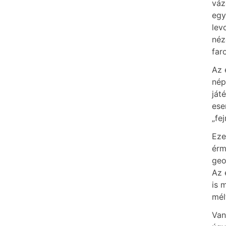
váz
egy
lev
néz
far
Az 
nép
ját
ese
„fe
Eze
érm
geo
Az 
is 
mél
Van