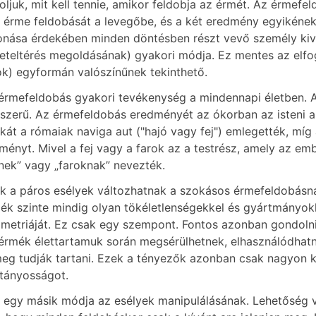
oljuk, mit kell tennie, amikor feldobja az érmét. Az érme
 érme feldobását a levegőbe, és a két eredmény egyikének 
onása érdekében minden döntésben részt vevő személy kivál
eteltérés megoldásának) gyakori módja. Ez mentes az elfogu
ok) egyformán valószínűnek tekinthető.
érmefeldobás gyakori tevékenység a mindennapi életben. 
szerű. Az érmefeldobás eredményét az ókorban az isteni ak
ékát a rómaiak naviga aut ("hajó vagy fej") emlegették, mí
ményt. Mivel a fej vagy a farok az a testrész, amely az emb
jnek” vagy „faroknak” nevezték.
k a páros esélyek változhatnak a szokásos érmefeldobásnál
ék szinte mindig olyan tökéletlenségekkel és gyártmányok
metriáját. Ez csak egy szempont. Fontos azonban gondolni
érmék élettartamuk során megsérülhetnek, elhasználódha
meg tudják tartani. Ezek a tényezők azonban csak nagyon 
tányosságot.
 egy másik módja az esélyek manipulálásának. Lehetőség va