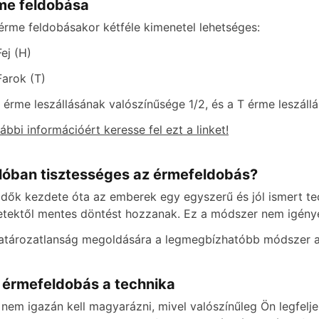
me feldobása
érme feldobásakor kétféle kimenetel lehetséges:
Fej (H)
Farok (T)
 érme leszállásának valószínűsége 1/2, és a T érme leszállá
ábbi információért keresse fel ezt a linket!
lóban tisztességes az érmefeldobás?
idők kezdete óta az emberek egy egyszerű és jól ismert te
letektől mentes döntést hozzanak. Ez a módszer nem igény
atározatlanság megoldására a legmegbízhatóbb módszer a
 érmefeldobás a technika
 nem igazán kell magyarázni, mivel valószínűleg Ön legfelj