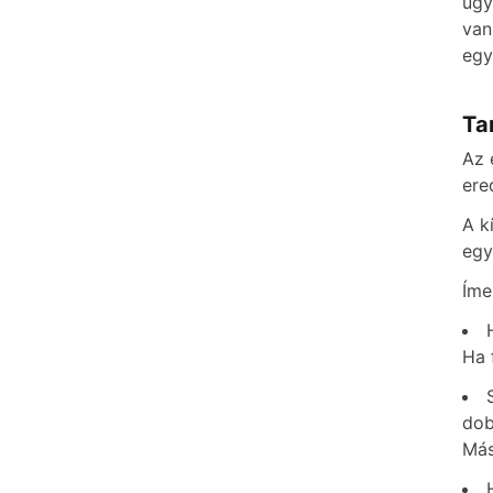
úgy
van
egy
Ta
Az 
ere
A k
egy
Íme
Ha 
dob
Más