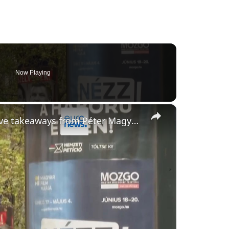
Now Playing
×
EU cash, Ukraine, Russia and migration: Five takeaways from Péter Magyar's presser