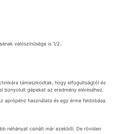
sának valószínűsége is 1/2.
chnikára támaszkodtak, hogy elfogultságtól és
el bonyolult gépeket az eredmény eléréséhez.
z aprópénz használata és egy érme feldobása.
ebb néhányat csinált már ezekből. De röviden