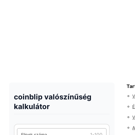
Tar
coinblip valószínűség
◦
V
kalkulátor
◦
É
◦
V
◦
A
Flipek száma