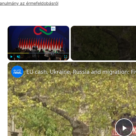
anulmány az érmefeldobásról
×
Play
Unmute
Fullscreen