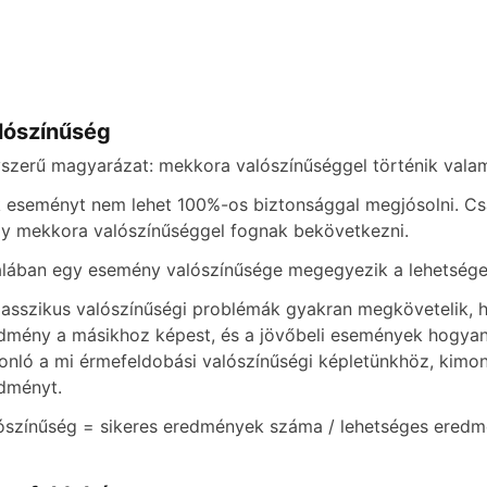
o
lószínűség
szerű magyarázat: mekkora valószínűséggel történik valam
 eseményt nem lehet 100%-os biztonsággal megjósolni. Csa
y mekkora valószínűséggel fognak bekövetkezni.
alában egy esemény valószínűsége megegyezik a lehetsége
lasszikus valószínűségi problémák gyakran megkövetelik, h
dmény a másikhoz képest, és a jövőbeli események hogyan 
onló a mi érmefeldobási valószínűségi képletünkhöz, kimon
dményt.
ószínűség = sikeres eredmények száma / lehetséges ered