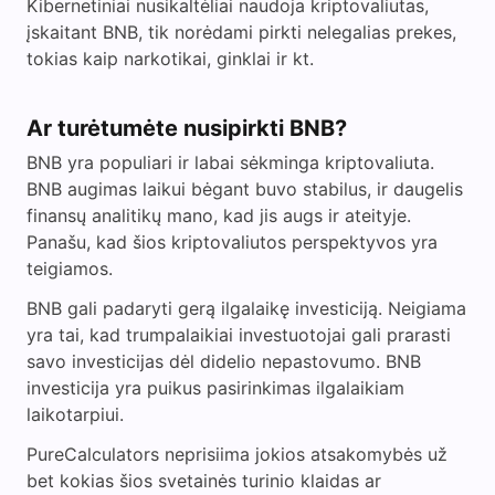
Kibernetiniai nusikaltėliai naudoja kriptovaliutas,
įskaitant BNB, tik norėdami pirkti nelegalias prekes,
tokias kaip narkotikai, ginklai ir kt.
Ar turėtumėte nusipirkti BNB?
BNB yra populiari ir labai sėkminga kriptovaliuta.
BNB augimas laikui bėgant buvo stabilus, ir daugelis
finansų analitikų mano, kad jis augs ir ateityje.
Panašu, kad šios kriptovaliutos perspektyvos yra
teigiamos.
BNB gali padaryti gerą ilgalaikę investiciją. Neigiama
yra tai, kad trumpalaikiai investuotojai gali prarasti
savo investicijas dėl didelio nepastovumo. BNB
investicija yra puikus pasirinkimas ilgalaikiam
laikotarpiui.
PureCalculators neprisiima jokios atsakomybės už
bet kokias šios svetainės turinio klaidas ar