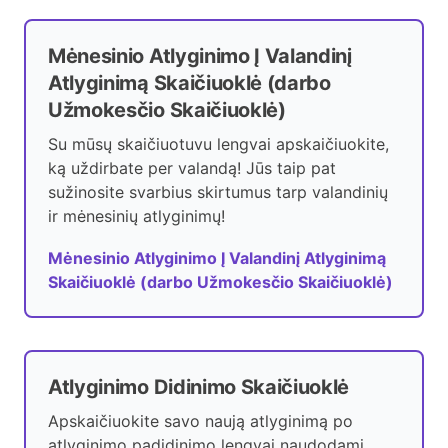
Mėnesinio Atlyginimo Į Valandinį
Atlyginimą Skaičiuoklė (darbo
Užmokesčio Skaičiuoklė)
Su mūsų skaičiuotuvu lengvai apskaičiuokite,
ką uždirbate per valandą! Jūs taip pat
sužinosite svarbius skirtumus tarp valandinių
ir mėnesinių atlyginimų!
Mėnesinio Atlyginimo Į Valandinį Atlyginimą
Skaičiuoklė (darbo Užmokesčio Skaičiuoklė)
Atlyginimo Didinimo Skaičiuoklė
Apskaičiuokite savo naują atlyginimą po
atlyginimo padidinimo lengvai naudodami