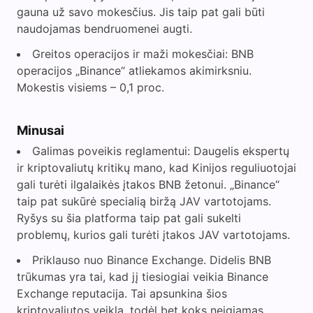
gauna už savo mokesčius. Jis taip pat gali būti
naudojamas bendruomenei augti.
Greitos operacijos ir maži mokesčiai: BNB
operacijos „Binance“ atliekamos akimirksniu.
Mokestis visiems – 0,1 proc.
Minusai
Galimas poveikis reglamentui: Daugelis ekspertų
ir kriptovaliutų kritikų mano, kad Kinijos reguliuotojai
gali turėti ilgalaikės įtakos BNB žetonui. „Binance“
taip pat sukūrė specialią biržą JAV vartotojams.
Ryšys su šia platforma taip pat gali sukelti
problemų, kurios gali turėti įtakos JAV vartotojams.
Priklauso nuo Binance Exchange. Didelis BNB
trūkumas yra tai, kad jį tiesiogiai veikia Binance
Exchange reputacija. Tai apsunkina šios
kriptovaliutos veiklą, todėl bet koks neigiamas