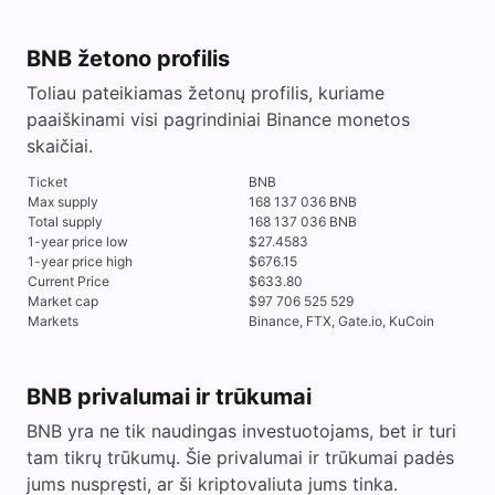
BNB žetono profilis
Toliau pateikiamas žetonų profilis, kuriame
paaiškinami visi pagrindiniai Binance monetos
skaičiai.
Ticket
BNB
Max supply
168 137 036 BNB
Total supply
168 137 036 BNB
1-year price low
$27.4583
1-year price high
$676.15
Current Price
$633.80
Market cap
$97 706 525 529
Markets
Binance, FTX, Gate.io, KuCoin
BNB privalumai ir trūkumai
BNB yra ne tik naudingas investuotojams, bet ir turi
tam tikrų trūkumų. Šie privalumai ir trūkumai padės
jums nuspręsti, ar ši kriptovaliuta jums tinka.