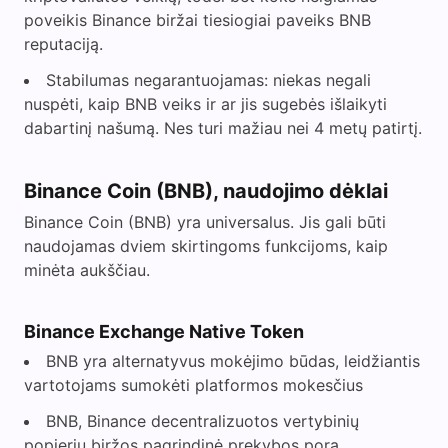
poveikis Binance biržai tiesiogiai paveiks BNB
reputaciją.
Stabilumas negarantuojamas: niekas negali
nuspėti, kaip BNB veiks ir ar jis sugebės išlaikyti
dabartinį našumą. Nes turi mažiau nei 4 metų patirtį.
Binance Coin (BNB), naudojimo dėklai
Binance Coin (BNB) yra universalus. Jis gali būti
naudojamas dviem skirtingoms funkcijoms, kaip
minėta aukščiau.
Binance Exchange Native Token
BNB yra alternatyvus mokėjimo būdas, leidžiantis
vartotojams sumokėti platformos mokesčius
BNB, Binance decentralizuotos vertybinių
popierių biržos pagrindinė prekybos pora