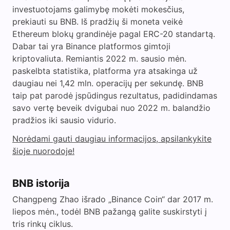
investuotojams galimybę mokėti mokesčius,
prekiauti su BNB. Iš pradžių ši moneta veikė
Ethereum blokų grandinėje pagal ERC-20 standartą.
Dabar tai yra Binance platformos gimtoji
kriptovaliuta. Remiantis 2022 m. sausio mėn.
paskelbta statistika, platforma yra atsakinga už
daugiau nei 1,42 mln. operacijų per sekundę. BNB
taip pat parodė įspūdingus rezultatus, padidindamas
savo vertę beveik dvigubai nuo 2022 m. balandžio
pradžios iki sausio vidurio.
Norėdami gauti daugiau informacijos, apsilankykite
šioje nuorodoje!
BNB istorija
Changpeng Zhao išrado „Binance Coin“ dar 2017 m.
liepos mėn., todėl BNB pažangą galite suskirstyti į
tris rinkų ciklus.