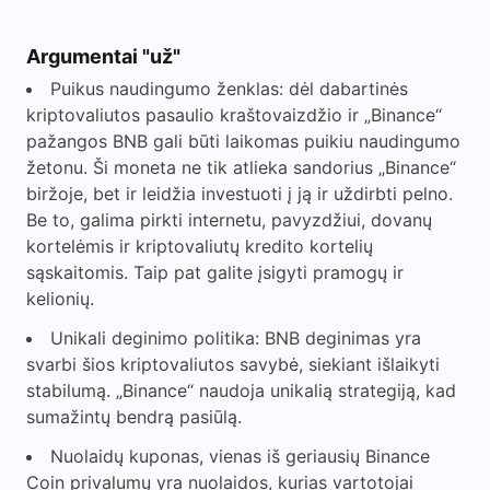
Argumentai "už"
Puikus naudingumo ženklas: dėl dabartinės
kriptovaliutos pasaulio kraštovaizdžio ir „Binance“
pažangos BNB gali būti laikomas puikiu naudingumo
žetonu. Ši moneta ne tik atlieka sandorius „Binance“
biržoje, bet ir leidžia investuoti į ją ir uždirbti pelno.
Be to, galima pirkti internetu, pavyzdžiui, dovanų
kortelėmis ir kriptovaliutų kredito kortelių
sąskaitomis. Taip pat galite įsigyti pramogų ir
kelionių.
Unikali deginimo politika: BNB deginimas yra
svarbi šios kriptovaliutos savybė, siekiant išlaikyti
stabilumą. „Binance“ naudoja unikalią strategiją, kad
sumažintų bendrą pasiūlą.
Nuolaidų kuponas, vienas iš geriausių Binance
Coin privalumų yra nuolaidos, kurias vartotojai