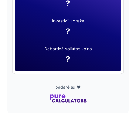
?
Investicijų grąža
?
Dabartinė valiutos kaina
?
padarė su ❤️