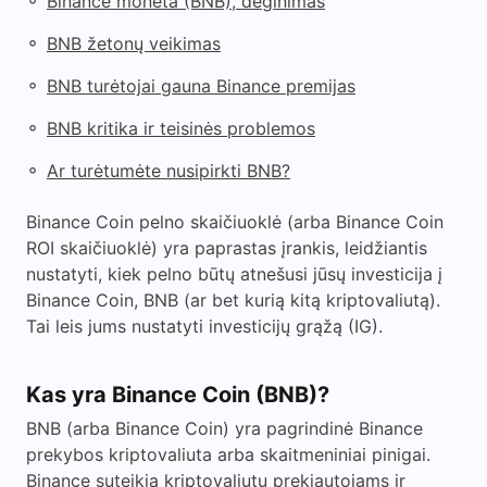
◦
Binance moneta (BNB), deginimas
◦
BNB žetonų veikimas
◦
BNB turėtojai gauna Binance premijas
◦
BNB kritika ir teisinės problemos
◦
Ar turėtumėte nusipirkti BNB?
Binance Coin pelno skaičiuoklė (arba Binance Coin
ROI skaičiuoklė) yra paprastas įrankis, leidžiantis
nustatyti, kiek pelno būtų atnešusi jūsų investicija į
Binance Coin, BNB (ar bet kurią kitą kriptovaliutą).
Tai leis jums nustatyti investicijų grąžą (IG).
Kas yra Binance Coin (BNB)?
BNB (arba Binance Coin) yra pagrindinė Binance
prekybos kriptovaliuta arba skaitmeniniai pinigai.
Binance suteikia kriptovaliutų prekiautojams ir