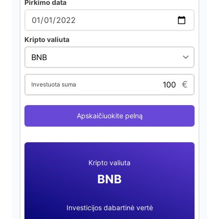
o
Pirkimo data
Kripto valiuta
€
Investuota suma
Apskaičiuokite pelną
Kripto valiuta
BNB
Investicijos dabartinė vertė