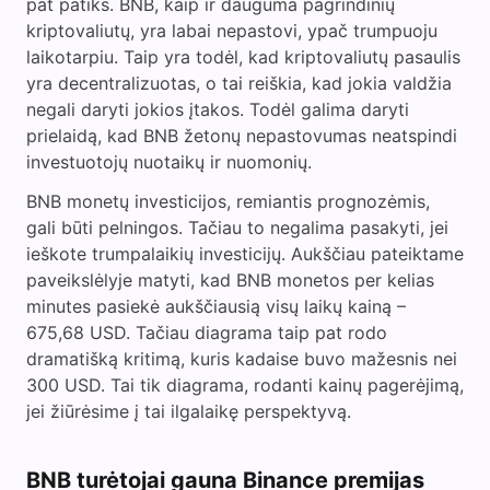
pat patiks. BNB, kaip ir dauguma pagrindinių
kriptovaliutų, yra labai nepastovi, ypač trumpuoju
laikotarpiu. Taip yra todėl, kad kriptovaliutų pasaulis
yra decentralizuotas, o tai reiškia, kad jokia valdžia
negali daryti jokios įtakos. Todėl galima daryti
prielaidą, kad BNB žetonų nepastovumas neatspindi
investuotojų nuotaikų ir nuomonių.
BNB monetų investicijos, remiantis prognozėmis,
gali būti pelningos. Tačiau to negalima pasakyti, jei
ieškote trumpalaikių investicijų. Aukščiau pateiktame
paveikslėlyje matyti, kad BNB monetos per kelias
minutes pasiekė aukščiausią visų laikų kainą –
675,68 USD. Tačiau diagrama taip pat rodo
dramatišką kritimą, kuris kadaise buvo mažesnis nei
300 USD. Tai tik diagrama, rodanti kainų pagerėjimą,
jei žiūrėsime į tai ilgalaikę perspektyvą.
BNB turėtojai gauna Binance premijas