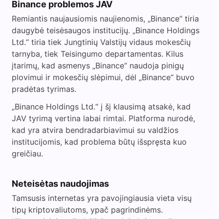
Binance problemos JAV
Remiantis naujausiomis naujienomis, „Binance“ tiria
daugybė teisėsaugos institucijų. „Binance Holdings
Ltd.“ tiria tiek Jungtinių Valstijų vidaus mokesčių
tarnyba, tiek Teisingumo departamentas. Kilus
įtarimų, kad asmenys „Binance“ naudoja pinigų
plovimui ir mokesčių slėpimui, dėl „Binance“ buvo
pradėtas tyrimas.
„Binance Holdings Ltd.“ į šį klausimą atsakė, kad
JAV tyrimą vertina labai rimtai. Platforma nurodė,
kad yra atvira bendradarbiavimui su valdžios
institucijomis, kad problema būtų išspręsta kuo
greičiau.
Neteisėtas naudojimas
Tamsusis internetas yra pavojingiausia vieta visų
tipų kriptovaliutoms, ypač pagrindinėms.