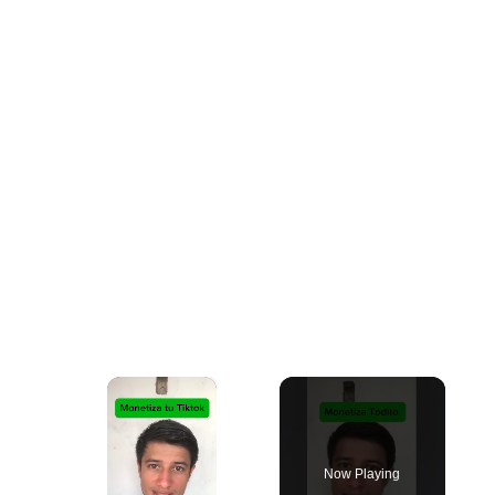
×
Now Playing