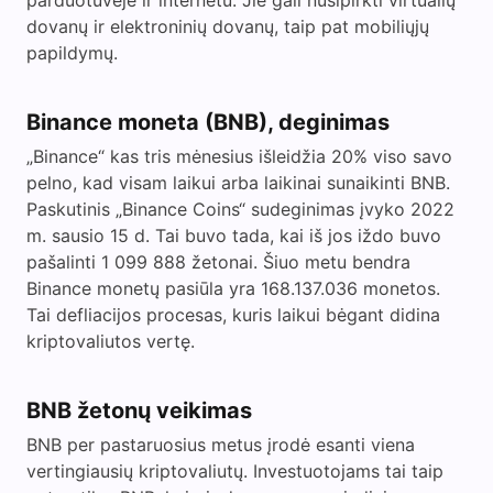
parduotuvėje ir internetu. Jie gali nusipirkti virtualių
dovanų ir elektroninių dovanų, taip pat mobiliųjų
papildymų.
Binance moneta (BNB), deginimas
„Binance“ kas tris mėnesius išleidžia 20% viso savo
pelno, kad visam laikui arba laikinai sunaikinti BNB.
Paskutinis „Binance Coins“ sudeginimas įvyko 2022
m. sausio 15 d. Tai buvo tada, kai iš jos iždo buvo
pašalinti 1 099 888 žetonai. Šiuo metu bendra
Binance monetų pasiūla yra 168.137.036 monetos.
Tai defliacijos procesas, kuris laikui bėgant didina
kriptovaliutos vertę.
BNB žetonų veikimas
BNB per pastaruosius metus įrodė esanti viena
vertingiausių kriptovaliutų. Investuotojams tai taip