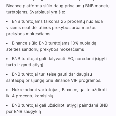
Binance platforma siūlo daug privalumų BNB monetų
turėtojams. Svarbiausi yra šie:
BNB turėtojams taikoma 25 procentų nuolaida
visiems neatidėliotinos prekybos arba maržos
prekybos mokesčiams
Binance siūlo BNB turėtojams 10% nuolaidą
ateities sandorių prekybos mokesčiams
BNB turėtojai gali dalyvauti IEO, norėdami įsigyti
turto ir gauti atlygį
BNB turėtojai turi teisę gauti dar daugiau
santaupų prisijungę prie Binance VIP programos.
Nukreipdami vartotojus į Binance, galite uždirbti
iki 4 procentų komisinių.
BNB turėtojai gali užsidirbti atlygį paimdami BNB
per BNB saugyklą