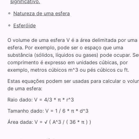
significativo.
◦
Natureza de uma esfera
◦
Esferóide
O volume de uma esfera V é a área delimitada por uma
esfera. Por exemplo, pode ser o espaço que uma
substância (sólidos, líquidos ou gases) pode ocupar. Se
comprimento é expresso em unidades cúbicas, por
exemplo, metros cúbicos m^3 ou pés cúbicos cu ft.
Estas equações podem ser usadas para calcular o vol
de uma esfera:
Raio dado: V = 4/3 * π * r^3
Tamanho dado: V = 1 / 6 * π * d^3
Área dada: V = √ ( A^3 / ( 36 * π ) )