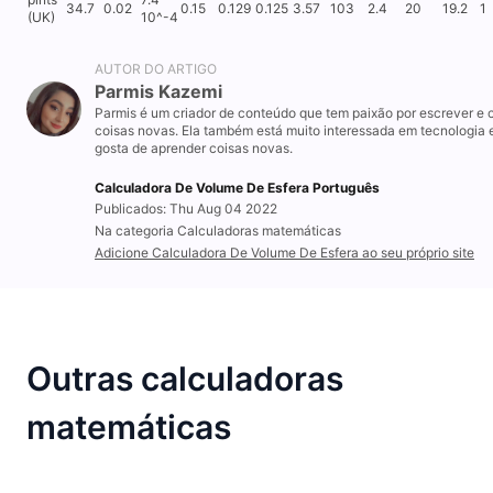
34.7
0.02
0.15
0.129
0.125
3.57
103
2.4
20
19.2
1
(UK)
10^-4
AUTOR DO ARTIGO
Parmis Kazemi
Parmis é um criador de conteúdo que tem paixão por escrever e c
coisas novas. Ela também está muito interessada em tecnologia 
gosta de aprender coisas novas.
Calculadora De Volume De Esfera Português
Publicados: Thu Aug 04 2022
Na categoria Calculadoras matemáticas
Adicione Calculadora De Volume De Esfera ao seu próprio site
Outras calculadoras
matemáticas