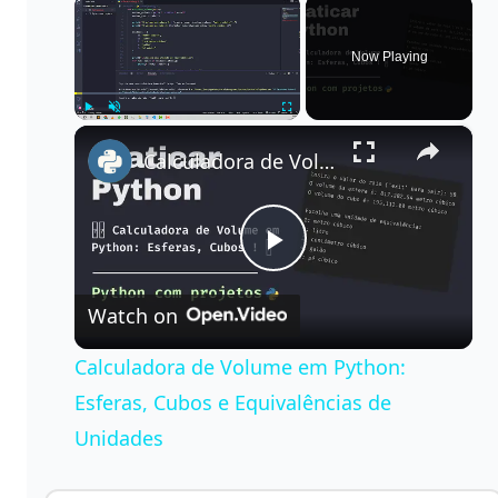
×
Now Playing
×
Play
Unmute
Fullscreen
Calculadora de Volume em Python: Esferas, Cubos e Equivalências de Unidades
P
Watch on
l
Calculadora de Volume em Python:
a
Esferas, Cubos e Equivalências de
Unidades
y