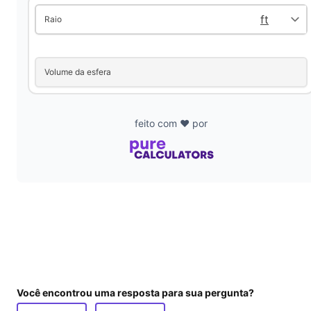
V
Raio
i
Volume da esfera
d
feito com ❤️ por
e
o
Você encontrou uma resposta para sua pergunta?