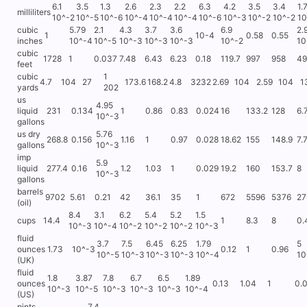
6.1
3.5
1.3
2.6
2.3
2.2
6.3
4.2
3.5
3.4
1.
milliliters
10^-2
10^-5
10^-6
10^-4
10^-4
10^-4
10^-6
10^-3
10^-2
10^-2
10
cubic
5.79
2.1
4.3
3.7
3.6
6.9
2.
1
10-4
0.58
0.55
inches
10^-4
10^-5
10^-3
10^-3
10^-3
10^-2
10
cubic
1728
1
0.037
7.48
6.43
6.23
0.18
119.7
997
958
49
feet
cubic
1
4.7
104
27
173.6
168.2
4.8
3232
2.69
104
2.59
104
1
yards
202
us
4.95
liquid
231
0.134
1
0.86
0.83
0.024
16
133.2
128
6.
10^-3
gallons
us dry
5.76
268.8
0.156
1.16
1
0.97
0.028
18.62
155
148.9
7.
gallons
10^-3
imp
5.9
liquid
277.4
0.16
1.2
1.03
1
0.029
19.2
160
153.7
8
10^-3
gallons
barrels
9702
5.61
0.21
42
36.1
35
1
672
5596
5376
27
(oil)
8.4
3.1
6.2
5.4
5.2
1.5
cups
14.4
1
8.3
8
0.
10^-3
10^-4
10^-2
10^-2
10^-2
10^-3
fluid
3.7
7.5
6.45
6.25
1.79
5
ounces
1.73
10^-3
0.12
1
0.96
10^-5
10^-3
10^-3
10^-3
10^-4
10
(UK)
fluid
1.8
3.87
7.8
6.7
6.5
1.89
ounces
0.13
1.04
1
0.
10^-3
10^-5
10^-3
10^-3
10^-3
10^-4
(US)
pints
7.4