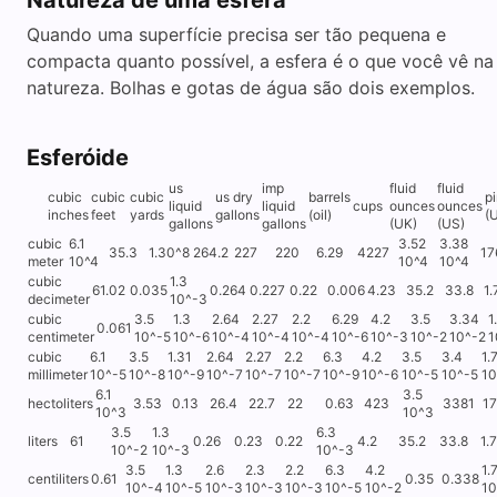
Natureza de uma esfera
Quando uma superfície precisa ser tão pequena e
compacta quanto possível, a esfera é o que você vê na
natureza. Bolhas e gotas de água são dois exemplos.
Esferóide
us
imp
fluid
fluid
cubic
cubic
cubic
us dry
barrels
pi
liquid
liquid
cups
ounces
ounces
inches
feet
yards
gallons
(oil)
(
gallons
gallons
(UK)
(US)
cubic
6.1
3.52
3.38
35.3
1.30^8
264.2
227
220
6.29
4227
17
meter
10^4
10^4
10^4
cubic
1.3
61.02
0.035
0.264
0.227
0.22
0.006
4.23
35.2
33.8
1.
decimeter
10^-3
cubic
3.5
1.3
2.64
2.27
2.2
6.29
4.2
3.5
3.34
1
0.061
centimeter
10^-5
10^-6
10^-4
10^-4
10^-4
10^-6
10^-3
10^-2
10^-2
1
cubic
6.1
3.5
1.31
2.64
2.27
2.2
6.3
4.2
3.5
3.4
1.
millimeter
10^-5
10^-8
10^-9
10^-7
10^-7
10^-7
10^-9
10^-6
10^-5
10^-5
10
6.1
3.5
hectoliters
3.53
0.13
26.4
22.7
22
0.63
423
3381
1
10^3
10^3
3.5
1.3
6.3
liters
61
0.26
0.23
0.22
4.2
35.2
33.8
1.
10^-2
10^-3
10^-3
3.5
1.3
2.6
2.3
2.2
6.3
4.2
1.
centiliters
0.61
0.35
0.338
10^-4
10^-5
10^-3
10^-3
10^-3
10^-5
10^-2
10