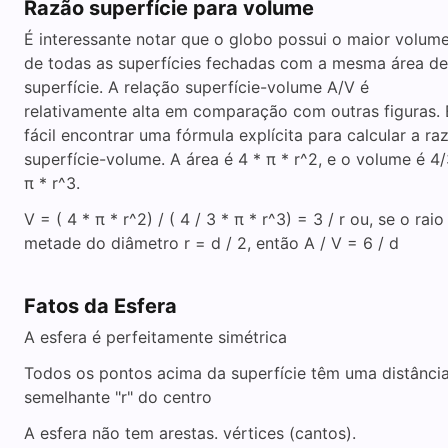
Razão superfície para volume
É interessante notar que o globo possui o maior volum
de todas as superfícies fechadas com a mesma área de
superfície. A relação superfície-volume A/V é
relativamente alta em comparação com outras figuras. 
fácil encontrar uma fórmula explícita para calcular a ra
superfície-volume. A área é 4 * π * r^2, e o volume é 4/
π * r^3.
V = ( 4 * π * r^2) / ( 4 / 3 * π * r^3) = 3 / r ou, se o raio
metade do diâmetro r = d / 2, então A / V = 6 / d
Fatos da Esfera
A esfera é perfeitamente simétrica
Todos os pontos acima da superfície têm uma distânci
semelhante "r" do centro
A esfera não tem arestas. vértices (cantos).