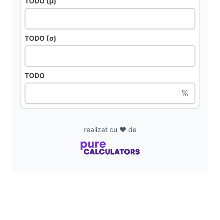
i
TODO (μ)
d
TODO (σ)
e
TODO
o
%
realizat cu ❤️ de