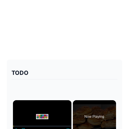
TODO
×
Now Playing