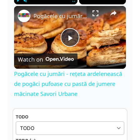
×
Play
Unmute
Fullscreen
Pogăcele cu jumări - rețeta ardelenească de pogăci pufoase cu pastă de jumere măcinate Savori Urbane
P
Watch on
l
Pogăcele cu jumări - rețeta ardelenească
a
de pogăci pufoase cu pastă de jumere
măcinate Savori Urbane
y
TODO
V