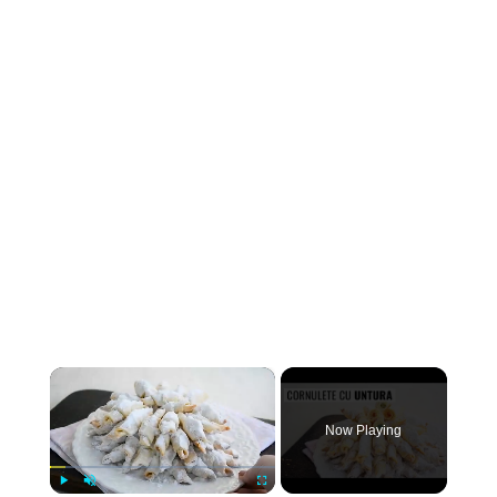
×
Now Playing