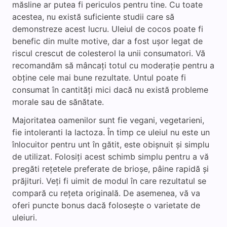
măsline ar putea fi periculos pentru tine. Cu toate
acestea, nu există suficiente studii care să
demonstreze acest lucru. Uleiul de cocos poate fi
benefic din multe motive, dar a fost ușor legat de
riscul crescut de colesterol la unii consumatori. Vă
recomandăm să mâncați totul cu moderație pentru a
obține cele mai bune rezultate. Untul poate fi
consumat în cantități mici dacă nu există probleme
morale sau de sănătate.
Majoritatea oamenilor sunt fie vegani, vegetarieni,
fie intoleranti la lactoza. În timp ce uleiul nu este un
înlocuitor pentru unt în gătit, este obișnuit și simplu
de utilizat. Folosiți acest schimb simplu pentru a vă
pregăti rețetele preferate de brioșe, pâine rapidă și
prăjituri. Veți fi uimit de modul în care rezultatul se
compară cu rețeta originală. De asemenea, vă va
oferi puncte bonus dacă folosește o varietate de
uleiuri.