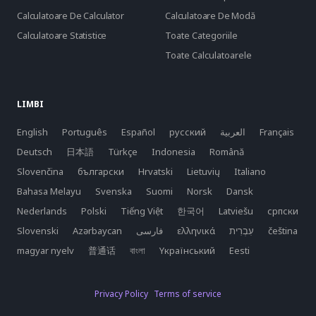
Calculatoare De Calculator
Calculatoare De Modă
Calculatoare Statistice
Toate Categoriile
Toate Calculatoarele
LIMBI
English
Português
Español
русский
العربية
Français
Deutsch
日本語
Türkçe
Indonesia
Română
Slovenčina
български
Hrvatski
Lietuvių
Italiano
Bahasa Melayu
Svenska
Suomi
Norsk
Dansk
Nederlands
Polski
Tiếng Việt
한국어
Latviešu
српски
Slovenski
Azərbaycan
فارسی
ελληνικά
čeština
magyar nyelv
普通话
বাংলা
Yкраїнський
Eesti
Privacy Policy
Terms of service