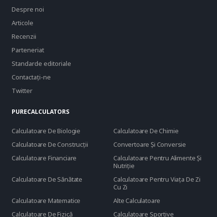
Despre noi
Articole
Recenzii
Parteneriat
Standarde editoriale
Contactaţi-ne
Twitter
PURECALCULATORS
Calculatoare De Biologie
Calculatoare De Chimie
Calculatoare De Construcții
Convertoare Și Conversie
Calculatoare Financiare
Calculatoare Pentru Alimente Și
Nutriție
Calculatoare De Sănătate
Calculatoare Pentru Viața De Zi
Cu Zi
Calculatoare Matematice
Alte Calculatoare
Calculatoare De Fizică
Calculatoare Sportive