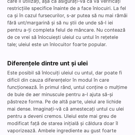
care îl utilizați, așa că asigurați-vă că vă verificați
restricțiile specifice înainte de a face înlocuiri. La fel
ca și în cazul fursecurilor, s-ar putea să nu mai rămâi
fără unt/margarină și să nu știi de unde să-l iei
pentru a-ți completa felul de mâncare. Nu contează
de ce vrei să înlocuiești uleiul cu untul în rețetele
tale; uleiul este un înlocuitor foarte popular.
Diferențele dintre unt și ulei
Este posibil să înlocuiți uleiul cu untul, dar poate fi
dificil din cauza diferențelor în modul în care
funcționează. În primul rând, untul conține o mulțime
de bule de aer minuscule pentru a-l ajuta să-și
păstreze forma. Pe de altă parte, uleiul are lichide
mai dense. Imaginați-vă că amestecați untul cu ulei
pentru a deveni cremos. Uleiul este mai greu de
modificat față de starea inițială și căldura doar îl
vaporizează. Ambele ingrediente au gust foarte