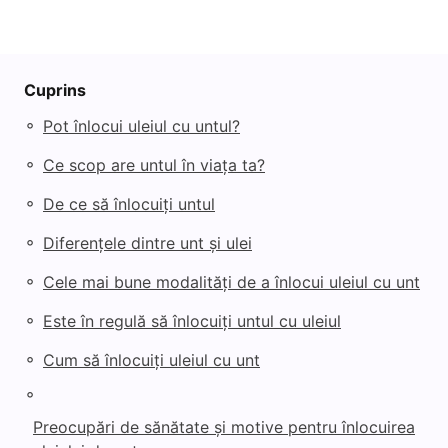
Cuprins
◦
Pot înlocui uleiul cu untul?
◦
Ce scop are untul în viața ta?
◦
De ce să înlocuiți untul
◦
Diferențele dintre unt și ulei
◦
Cele mai bune modalități de a înlocui uleiul cu unt
◦
Este în regulă să înlocuiți untul cu uleiul
◦
Cum să înlocuiți uleiul cu unt
◦
Preocupări de sănătate și motive pentru înlocuirea