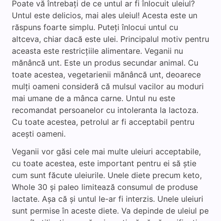
Poate vă întrebați de ce untul ar fi înlocuit uleiul?
Untul este delicios, mai ales uleiul! Acesta este un
răspuns foarte simplu. Puteți înlocui untul cu
altceva, chiar dacă este ulei. Principalul motiv pentru
aceasta este restricțiile alimentare. Veganii nu
mănâncă unt. Este un produs secundar animal. Cu
toate acestea, vegetarienii mănâncă unt, deoarece
mulți oameni consideră că mulsul vacilor au moduri
mai umane de a mânca carne. Untul nu este
recomandat persoanelor cu intoleranta la lactoza.
Cu toate acestea, petrolul ar fi acceptabil pentru
acești oameni.
Veganii vor găsi cele mai multe uleiuri acceptabile,
cu toate acestea, este important pentru ei să știe
cum sunt făcute uleiurile. Unele diete precum keto,
Whole 30 și paleo limitează consumul de produse
lactate. Așa că și untul le-ar fi interzis. Unele uleiuri
sunt permise în aceste diete. Va depinde de uleiul pe