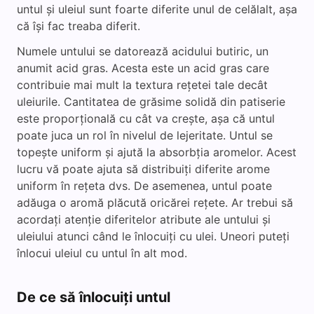
untul și uleiul sunt foarte diferite unul de celălalt, așa
că își fac treaba diferit.
Numele untului se datorează acidului butiric, un
anumit acid gras. Acesta este un acid gras care
contribuie mai mult la textura rețetei tale decât
uleiurile. Cantitatea de grăsime solidă din patiserie
este proporțională cu cât va crește, așa că untul
poate juca un rol în nivelul de lejeritate. Untul se
topește uniform și ajută la absorbția aromelor. Acest
lucru vă poate ajuta să distribuiți diferite arome
uniform în rețeta dvs. De asemenea, untul poate
adăuga o aromă plăcută oricărei rețete. Ar trebui să
acordați atenție diferitelor atribute ale untului și
uleiului atunci când le înlocuiți cu ulei. Uneori puteți
înlocui uleiul cu untul în alt mod.
De ce să înlocuiți untul