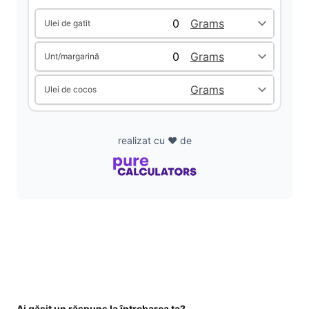
Ulei de gatit
d
Unt/margarină
e
Ulei de cocos
o
realizat cu ❤️ de
Ai găsit un răspuns la întrebarea ta?