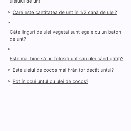
uleiului de unt
◦
Care este cantitatea de unt în 1/2 cană de ulei?
◦
Câte linguri de ulei vegetal sunt egale cu un baton
de unt?
◦
Este mai bine să nu folosiți unt sau ulei când gătiți?
◦
Este uleiul de cocos mai hrănitor decât untul?
◦
Pot înlocui untul cu ulei de cocos?