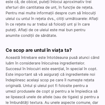
este că, de obicei, puteți înlocui aproximativ trei
sferturi din cantitatea de unt, în funcție de rețeta.
Pentru mai multe informații despre cum să înlocuiți
uleiul cu untul în rețeta dvs., citiți următoarele: Aflați
în ce rețete nu ar trebui să folosiți unt și în care
puteți. Aflați de ce uleiul este mai bun pentru
anumite condiții de sănătate.
Ce scop are untul în viața ta?
Această întrebare este întotdeauna pusă atunci când
luăm în considerare înlocuirea ingredientelor.
Succesul în înlocuiri este esențial, în special în copt.
Este important să vă asigurați că ingredientele noi
îndeplinesc același scop pe care îl numește rețeta
originală. Untul și uleiul pot fi folosite pentru a
umezi produsele de copt și pentru a le împiedica să
se lipească unele de altele (sau de tigaie) și pentru a
le îmbunătăți textura. Au unele aspecte comune, dar