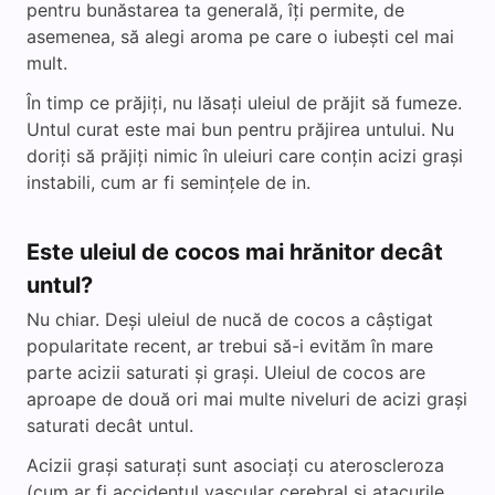
pentru bunăstarea ta generală, îți permite, de
asemenea, să alegi aroma pe care o iubești cel mai
mult.
În timp ce prăjiți, nu lăsați uleiul de prăjit să fumeze.
Untul curat este mai bun pentru prăjirea untului. Nu
doriți să prăjiți nimic în uleiuri care conțin acizi grași
instabili, cum ar fi semințele de in.
Este uleiul de cocos mai hrănitor decât
untul?
Nu chiar. Deși uleiul de nucă de cocos a câștigat
popularitate recent, ar trebui să-i evităm în mare
parte acizii saturati și grași. Uleiul de cocos are
aproape de două ori mai multe niveluri de acizi grași
saturati decât untul.
Acizii grași saturați sunt asociați cu ateroscleroza
(cum ar fi accidentul vascular cerebral și atacurile