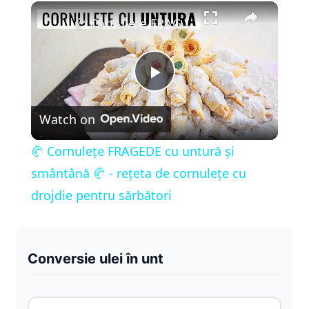
×
Play
Unmute
Fullscreen
🥐 Cornulețe FRAGEDE cu untură și smântână 🥐 - rețeta de cornulețe cu drojdie pentru sărbători
P
Watch on
l
🥐 Cornulețe FRAGEDE cu untură și
a
smântână 🥐 - rețeta de cornulețe cu
drojdie pentru sărbători
y
V
Conversie ulei în unt
i