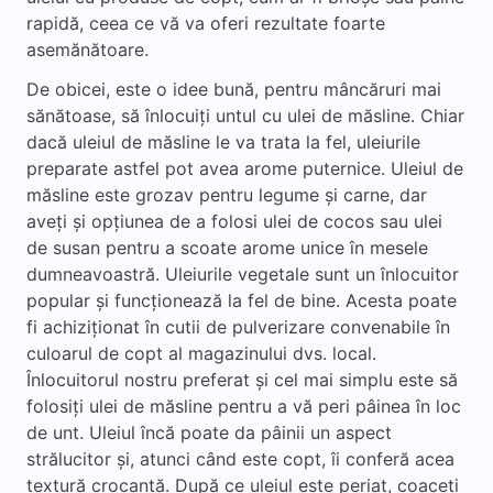
rapidă, ceea ce vă va oferi rezultate foarte
asemănătoare.
De obicei, este o idee bună, pentru mâncăruri mai
sănătoase, să înlocuiți untul cu ulei de măsline. Chiar
dacă uleiul de măsline le va trata la fel, uleiurile
preparate astfel pot avea arome puternice. Uleiul de
măsline este grozav pentru legume și carne, dar
aveți și opțiunea de a folosi ulei de cocos sau ulei
de susan pentru a scoate arome unice în mesele
dumneavoastră. Uleiurile vegetale sunt un înlocuitor
popular și funcționează la fel de bine. Acesta poate
fi achiziționat în cutii de pulverizare convenabile în
culoarul de copt al magazinului dvs. local.
Înlocuitorul nostru preferat și cel mai simplu este să
folosiți ulei de măsline pentru a vă peri pâinea în loc
de unt. Uleiul încă poate da pâinii un aspect
strălucitor și, atunci când este copt, îi conferă acea
textură crocantă. După ce uleiul este periat, coaceți