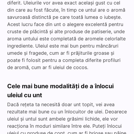
diferit. Uleiurile vor avea exact același gust cu cel
din care au fost făcute, în timp ce untul are o aromă
savuroasă distinctă pe care toată lumea o iubește.
Acest lucru face din unt o alegere excelentă pentru
cruste de plăcintă și alte produse de patiserie, unde
aroma untului este completată de aromele celorlalte
ingrediente. Uleiul este mai bun pentru mâncăruri
umede și fragede, cum ar fi prăjiturile groase și
poate fi folosit pentru a completa diferite profiluri
de aromă, cum ar fi uleiul de cocos.
Cele mai bune modalități de a înlocui
uleiul cu unt
Dacă rețeta ta necesită doar unt topit, vei avea
rezultate mai bune cu un înlocuitor de ulei. Deoarece
uleiul și untul sunt ambele grăsimi lichide, ele vor
reacționa în moduri similare între ele. Puteți înlocui
uleiul cu produse de copt, cum ar fi brioșe sau pâine