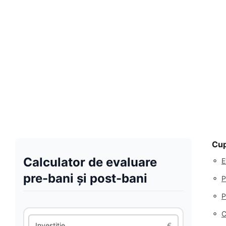
Cup
Calculator de evaluare
◦
E
pre-bani și post-bani
◦
P
◦
P
◦
C
Investiție
€