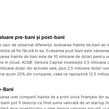
o
aluare pre-bani și post-bani
e ușor de observat diferența: evaluarea înainte de bani se r
estiție să fie făcută în ea. Evaluarea post-bani este valoarea
oarea înainte de bani este de 10 milioane de dolari pentru u
re în cloud. ACME Venture Capital investește 2,5 milioane 
milioane dolari din activele sale, plus 2,5 milioane dolari 
ine acum 20% din companie, ceea ce reprezintă 12,5 milioan
e-Bani
oarea unei companii înainte de a primi orice finanțare din s
-banii pot fi descriși ca fiind suma valorată de un startup în
oferă doar investitorilor o idee despre valoarea actuală, ci ș