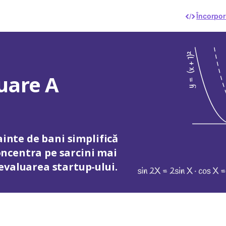
Încorpor
uare A
ainte de bani simplifică
concentra pe sarcini mai
evaluarea startup-ului.