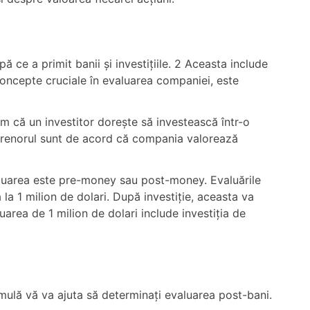
 ce a primit banii și investițiile. 2 Aceasta include
concepte cruciale în evaluarea companiei, este
m că un investitor dorește să investească într-o
eprenorul sunt de acord că compania valorează
valuarea este pre-money sau post-money. Evaluările
 la 1 milion de dolari. După investiție, aceasta va
area de 1 milion de dolari include investiția de
mulă vă va ajuta să determinați evaluarea post-bani.