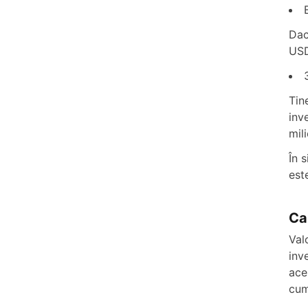
Dac
US
Tin
inv
mil
În 
est
Ca
Val
inv
ace
cum