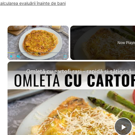
alcularea evaluării înainte de bani
×
Now Playi
Play
Unmute
Fullscreen