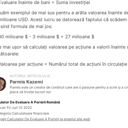
Evaluare înainte de bani = Suma investiției
luăm exemplul de mai sus pentru a arăta valoarea înainte d
milioane USD. Acest lucru se datorează faptului că scădem s
osind formula de mai jos:
30 milioane $ - 3 milioane $ = 27 milioane $
e mai ușor să calculați valoarea pe acțiune a valorii înainte
ătoarele:
Valoarea per acțiune = Numărul total de acțiuni în circulație
AUTORUL ARTICOLULUI
Parmis Kazemi
Parmis este un creator de conținut care are o pasiune pentru a scrie și a cr
place să învețe lucruri noi.
ulator De Evaluare A Pornirii Română
cat: Fri Jun 10 2022
tegoria Calculatoare financiare
ați Calculator De Evaluare A Pornirii la propriul site web