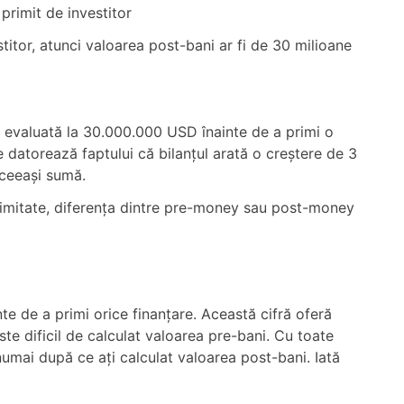
primit de investitor
itor, atunci valoarea post-bani ar fi de 30 milioane
 evaluată la 30.000.000 USD înainte de a primi o
 datorează faptului că bilanțul arată o creștere de 3
aceeași sumă.
e limitate, diferența dintre pre-money sau post-money
te de a primi orice finanțare. Această cifră oferă
te dificil de calculat valoarea pre-bani. Cu toate
umai după ce ați calculat valoarea post-bani. Iată