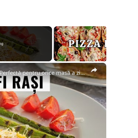
ng
×
Omletă cu cartofi rași - rapidă și sățioasă. Perfectă pentru orice masă a zilei sau pentru pachet.