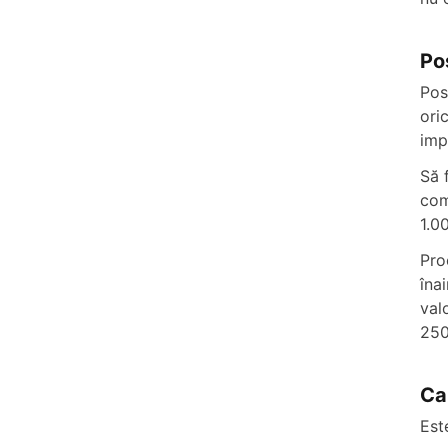
Po
Pos
ori
imp
Să 
com
1.0
Pro
îna
val
250
Ca
Est