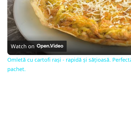
P
l
a
Watch on
y
Omletă cu cartofi rași - rapidă și sățioasă. Perfec
pachet.
V
i
d
e