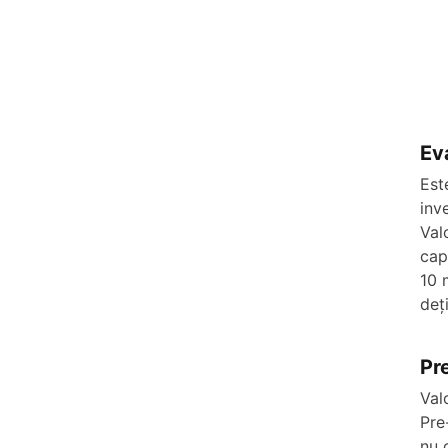
Ev
Est
inv
Val
cap
10 
deț
Pr
Val
Pre
nu 