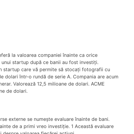
eferă la valoarea companiei înainte ca orice
 unui startup după ce banii au fost investiți.
n startup care vă permite să stocați fotografii cu
de dolari într-o rundă de serie A. Compania are acum
numerar. Valorează 12,5 milioane de dolari. ACME
e de dolari.
urse externe se numește evaluare înainte de bani.
ainte de a primi vreo investiție. 1 Această evaluare
i despre valoarea fiecărei acțiuni.