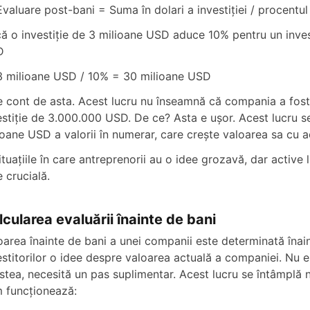
Evaluare post-bani = Suma în dolari a investiției / procentul 
ă o investiție de 3 milioane USD aduce 10% pentru un invest
D
3 milioane USD / 10% = 30 milioane USD
e cont de asta. Acest lucru nu înseamnă că compania a fost
estiție de 3.000.000 USD. De ce? Asta e ușor. Acest lucru se
ioane USD a valorii în numerar, care crește valoarea sa cu 
situațiile în care antreprenorii au o idee grozavă, dar activ
e crucială.
lcularea evaluării înainte de bani
oarea înainte de bani a unei companii este determinată înain
estitorilor o idee despre valoarea actuală a companiei. Nu es
stea, necesită un pas suplimentar. Acest lucru se întâmplă n
 funcționează: