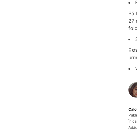
Să 
27 
fol
Est
urm
Calc
Publi
În ca
Adăug