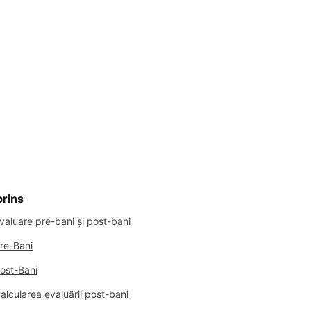
rins
valuare pre-bani și post-bani
re-Bani
ost-Bani
alcularea evaluării post-bani