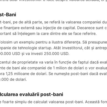
st-Bani
t-bani, pe de altă parte, se referă la valoarea companiei după
ce finanțare externă sau injecție de capital. Deoarece sunt 
ortant să înțelegem la care dintre ele se face referire.
folosim un exemplu pentru a ilustra diferența. Să presupune
panie de tehnologie startup. Atât investitorul, cât și antr
00.000 USD și va investi 250.000 USD.
centul de proprietate va varia în funcție de faptul dacă e
inte de bani ale companiei de 1 milion de dolari o vor evalua
ora 1,25 milioane de dolari. Se numește post-bani dacă evalu
.000 de dolari.
lcularea evaluării post-bani
e foarte simplu de calculat valoarea post-bani. Această for