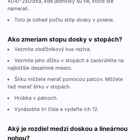
4)/4)^2xDĺžka, kde jednotky sú tie, ktoré ste
namerali.
Toto je odhad počtu stôp dosky v polene.
Ako zmeriam stopu dosky v stopách?
Vezmite obdĺžnikový kus reziva.
Vezmite jeho dĺžku v stopách a zaokrúhlite na
najbližšie desatinné miesto.
Šírku môžete merať pomocou palcov. Môžete
tiež merať šírku v stopách.
Hrúbka v palcoch.
Vynásobte tri čísla a vydeľte ich 12.
Aký je rozdiel medzi doskou a lineárnou
nohou?