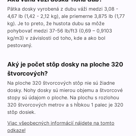
Pätka dosky vyrobená z dubu váži medzi 3,08 -
4,67 lb (1,42 - 2,12 kg), ale priemerne 3,875 lb (1,77
kg). Je to preto, že hustota dubu sa môže
pohybovať medzi 37-56 lb/ft3 (0,69 – 0,9103
kg/m3) v závislosti od toho, kde a ako bol
pestovaný.
Aký je počet stôp dosky na ploche 320
štvorcových?
Na ploche 320 štvorcových stôp nie sú žiadne
dosky. Nohy dosky sú mierou objemu a štvorcové
stopy sú údajom o ploche. Na plochu s rozlohou
320 štvorcových metrov a s hĺbkou 1 palec je 320
stôp dosiek.
Viac všeobecných informácií nájdete na tomto
odkaze!