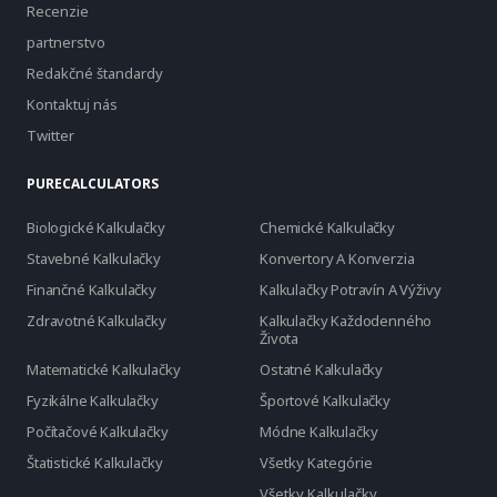
Recenzie
partnerstvo
Redakčné štandardy
Kontaktuj nás
Twitter
PURECALCULATORS
Biologické Kalkulačky
Chemické Kalkulačky
Stavebné Kalkulačky
Konvertory A Konverzia
Finančné Kalkulačky
Kalkulačky Potravín A Výživy
Zdravotné Kalkulačky
Kalkulačky Každodenného
Života
Matematické Kalkulačky
Ostatné Kalkulačky
Fyzikálne Kalkulačky
Športové Kalkulačky
Počítačové Kalkulačky
Módne Kalkulačky
Štatistické Kalkulačky
Všetky Kategórie
Všetky Kalkulačky