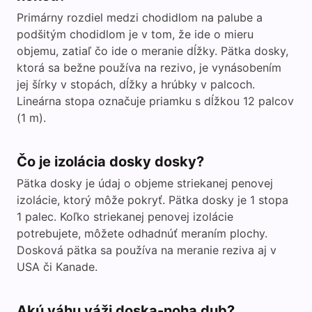
Primárny rozdiel medzi chodidlom na palube a
podšitým chodidlom je v tom, že ide o mieru
objemu, zatiaľ čo ide o meranie dĺžky. Pätka dosky,
ktorá sa bežne používa na rezivo, je vynásobením
jej šírky v stopách, dĺžky a hrúbky v palcoch.
Lineárna stopa označuje priamku s dĺžkou 12 palcov
(1 m).
Čo je izolácia dosky dosky?
Pätka dosky je údaj o objeme striekanej penovej
izolácie, ktorý môže pokryť. Pätka dosky je 1 stopa
1 palec. Koľko striekanej penovej izolácie
potrebujete, môžete odhadnúť meraním plochy.
Dosková pätka sa používa na meranie reziva aj v
USA či Kanade.
Akú váhu váži doska-noha dub?