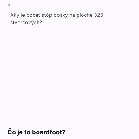
◦
Aký je počet stôp dosky na ploche 320
štvorcových?
Čo je to boardfoot?