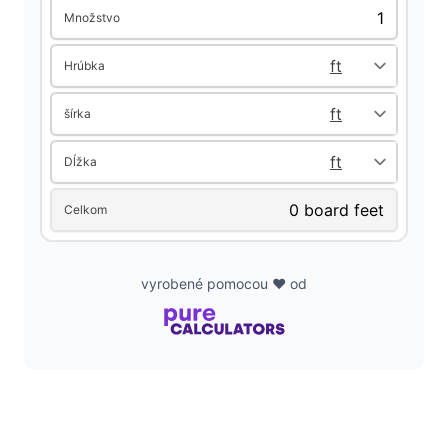
Množstvo
d
Hrúbka
e
šírka
o
Dĺžka
Celkom
vyrobené pomocou ❤️ od