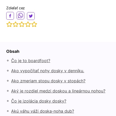
Zdieľať cez
Obsah
◦
Čo je to boardfoot?
◦
Ako vypočítať nohy dosky v denníku.
◦
Ako zmeriam stopu dosky v stopách?
◦
Aký je rozdiel medzi doskou a lineárnou nohou?
◦
Čo je izolácia dosky dosky?
◦
Akú váhu váži doska-noha dub?