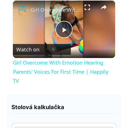
×
Play
Unmute
Fullscreen
Girl Overcome With Emotion Hearing Parents' Voices For First Time | Happily TV
P
Watch on
l
Girl Overcome With Emotion Hearing
a
Parents' Voices For First Time | Happily
TV
y
V
Stolová kalkulačka
i