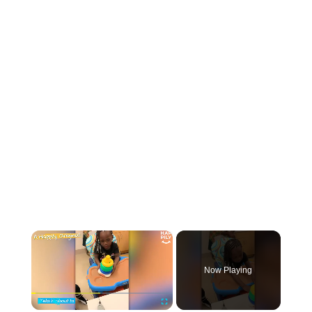
×
Now Playing