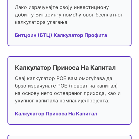
Лако израчунајте своју инвестициону
добит у Битцоин-у помоћу овог бесплатног
калкулатора улагања.
Битцоин (БТЦ) Калкулатор Профита
Калкулатор Приноса На Капитал
Овај калкулатор РОЕ вам омогућава да
брзо израчунате РОЕ (поврат на капитал)
на основу нето оствареног прихода, као и
укупног капитала компаније/пројекта.
Калкулатор Приноса На Капитал