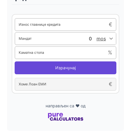
i
d
€
Износ главнице кредита
Мандат
e
%
Каматна стопа
o
Израчунај
€
Хоме Лоан ЕМИ
направљен са ❤ од