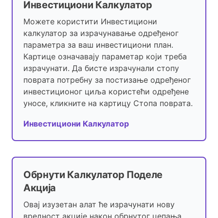
Инвестициони Калкулатор
Можете користити Инвестициони
калкулатор за израчунавање одређеног
параметра за ваш инвестициони план.
Картице означавају параметар који треба
израчунати. Да бисте израчунали стопу
поврата потребну за постизање одређеног
инвестиционог циља користећи одређене
уносе, кликните на картицу Стопа поврата.
Инвестициони Калкулатор
Обрнути Калкулатор Поделе
Акција
Овај изузетан алат ће израчунати нову
вредност акције након обрнутог цепања