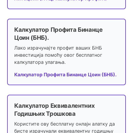
Калкулатор Профита Бинанце
Цоин (БНБ).
Лако израчунајте профит ваших БНБ
инвестиција помоћу овог бесплатног
калкулатора улагања.
Калкулатор Профита Бинанце Цоин (БНБ).
Калкулатор Еквивалентних
Годишњих Трошкова
Користите ову бесплатну онлајн алатку да
бисте израчунали еквивалентну годишњу