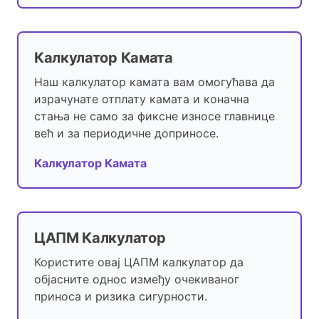
Калкулатор Камата
Наш калкулатор камата вам омогућава да
израчунате отплату камата и коначна
стања не само за фиксне износе главнице
већ и за периодичне доприносе.
Калкулатор Камата
ЦАПМ Калкулатор
Користите овај ЦАПМ калкулатор да
објасните однос између очекиваног
приноса и ризика сигурности.