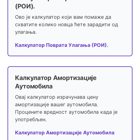
(РОИ).
Ово је калкулатор који вам помаже да
схватите колико новца ћете зарадити од
улагања.
Калкулатор Поврата Улагања (РОИ).
Калкулатор Амортизације
Аутомобила
Овај калкулатор израчунава цену
амортизације вашег аутомобила.
Процените вредност аутомобила када је
употребљен.
Калкулатор Амортизације Аутомобила