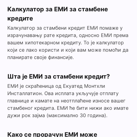
Калкулатор за ЕМИ за стамбене
кредите
Калкулатор за стамбени кредит ЕМИ помаже у
израчунавању рате кредита, односно ЕМИ према
вашем хипотекарном кредиту. То је калкулатор
који се лако користи и који вам може помоћи да
планирате своје финансије.
Шта је ЕМИ за стамбени кредит?
ЕМИ је скраћеница од Екуатед Монтхли
Инсталлатион. Ова исплата укључује отплату
главнице и камате на неотплаћене износе вашег
стамбеног кредита. ЕМИ ће бити нижи ако имате
дужи рок зајма (максимално 30 година).
Како се прорачун ЕМИ може