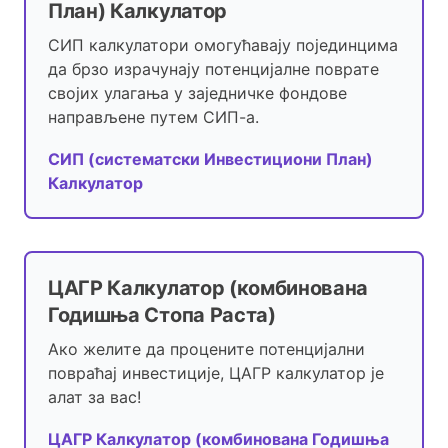
План) Калкулатор
СИП калкулатори омогућавају појединцима
да брзо израчунају потенцијалне поврате
својих улагања у заједничке фондове
направљене путем СИП-а.
СИП (систематски Инвестициони План)
Калкулатор
ЦАГР Калкулатор (комбинована
Годишња Стопа Раста)
Ако желите да процените потенцијални
повраћај инвестиције, ЦАГР калкулатор је
алат за вас!
ЦАГР Калкулатор (комбинована Годишња