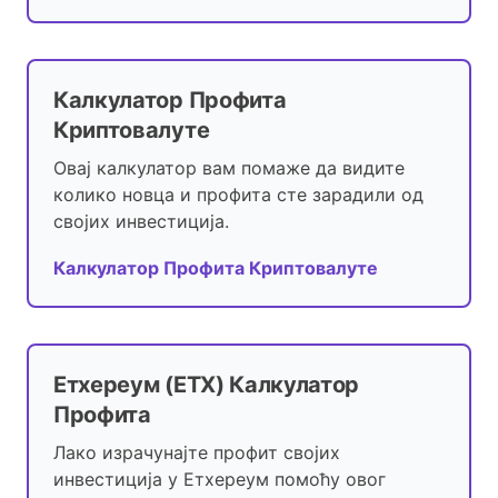
Калкулатор Профита
Криптовалуте
Овај калкулатор вам помаже да видите
колико новца и профита сте зарадили од
својих инвестиција.
Калкулатор Профита Криптовалуте
Етхереум (ЕТХ) Калкулатор
Профита
Лако израчунајте профит својих
инвестиција у Етхереум помоћу овог