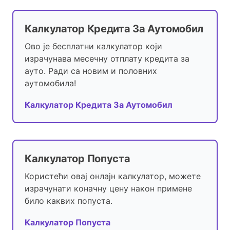
Калкулатор Кредита За Аутомобил
Ово је бесплатни калкулатор који
израчунава месечну отплату кредита за
ауто. Ради са новим и половних
аутомобила!
Калкулатор Кредита За Аутомобил
Калкулатор Попуста
Користећи овај онлајн калкулатор, можете
израчунати коначну цену након примене
било каквих попуста.
Калкулатор Попуста