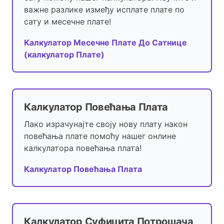
важне разлике између исплате плате по
сату и месечне плате!
Калкулатор Месечне Плате До Сатнице
(калкулатор Плате)
Калкулатор Повећања Плата
Лако израчунајте своју нову плату након
повећања плате помоћу нашег онлине
калкулатора повећања плата!
Калкулатор Повећања Плата
Калкулатор Суфицита Потрошача