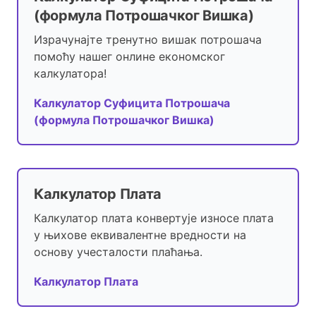
(формула Потрошачког Вишка)
Израчунајте тренутно вишак потрошача
помоћу нашег онлине економског
калкулатора!
Калкулатор Суфицита Потрошача
(формула Потрошачког Вишка)
Калкулатор Плата
Калкулатор плата конвертује износе плата
у њихове еквивалентне вредности на
основу учесталости плаћања.
Калкулатор Плата