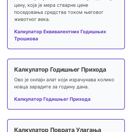
цену, која је мера стварне цене
поседовања средства током његовог
животног века.
Калкулатор Еквивалентних Годишњих
Трошкова
Калкулатор Годишњег Прихода
Ово је онлајн алат који израчунава колико
новца зарадите за годину дана.
Калкулатор Годишњег Прихода
Калкулатор Поврата Улагања