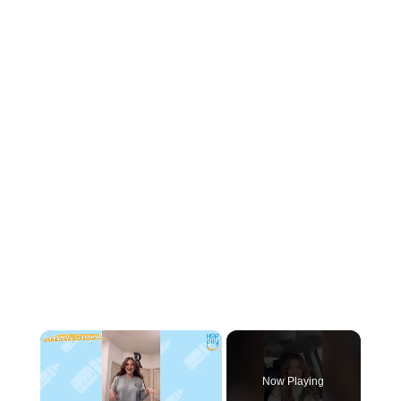
×
Now Playing