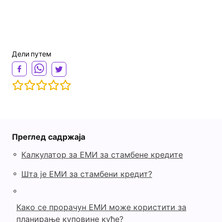
Дели путем
Преглед садржаја
◦
Калкулатор за ЕМИ за стамбене кредите
◦
Шта је ЕМИ за стамбени кредит?
◦
Како се прорачун ЕМИ може користити за
планирање куповине куће?