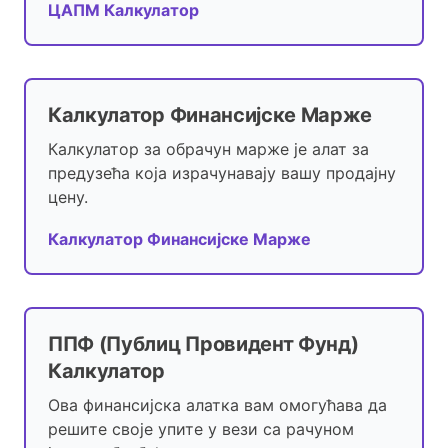
ЦАПМ Калкулатор
Калкулатор Финансијске Марже
Калкулатор за обрачун марже је алат за
предузећа која израчунавају вашу продајну
цену.
Калкулатор Финансијске Марже
ППФ (Публиц Провидент Фунд)
Калкулатор
Ова финансијска алатка вам омогућава да
решите своје упите у вези са рачуном