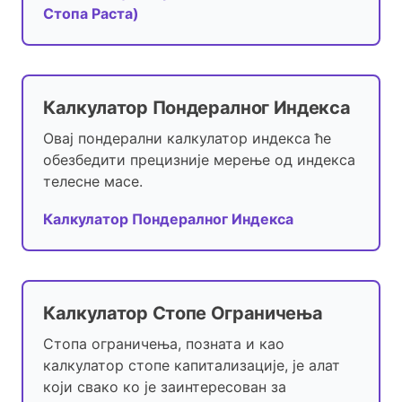
Стопа Раста)
Калкулатор Пондералног Индекса
Овај пондерални калкулатор индекса ће
обезбедити прецизније мерење од индекса
телесне масе.
Калкулатор Пондералног Индекса
Калкулатор Стопе Ограничења
Стопа ограничења, позната и као
калкулатор стопе капитализације, је алат
који свако ко је заинтересован за