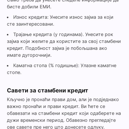
бисте добили ЕМИ.
Износ кредита: Унесите износ зајма за који
сте заинтересовани.
Трајање кредита (у годинама). Унесите рок
зајма који желите да користите за свој стамбени
кредит. Подобност зајма је побољшана ако
имате дугорочнији.
Каматна стопа (% годишње): Улазне каматне
стопе.
Савети за стамбени кредит
Кључно је пронаћи прави дом, али је подједнако
важно пронаћи и прави кредит. Ви ћете се
обавезати на стамбени кредит који одаберете на
дужи временски период. Обавезно прегледајте
ове савете пре него што донесете одлуку.