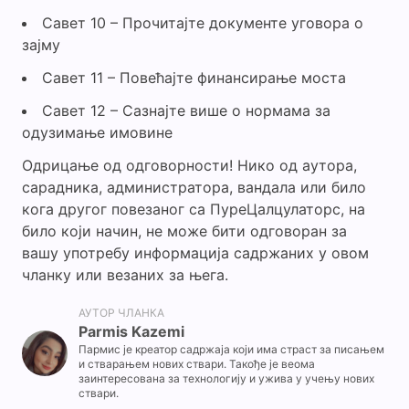
Савет 10 – Прочитајте документе уговора о
зајму
Савет 11 – Повећајте финансирање моста
Савет 12 – Сазнајте више о нормама за
одузимање имовине
Одрицање од одговорности! Нико од аутора,
сарадника, администратора, вандала или било
кога другог повезаног са ПуреЦалцулаторс, на
било који начин, не може бити одговоран за
вашу употребу информација садржаних у овом
чланку или везаних за њега.
АУТОР ЧЛАНКА
Parmis Kazemi
Пармис је креатор садржаја који има страст за писањем
и стварањем нових ствари. Такође је веома
заинтересована за технологију и ужива у учењу нових
ствари.