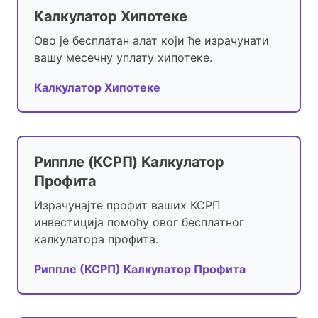
Калкулатор Хипотеке
Ово је бесплатан алат који ће израчунати
вашу месечну уплату хипотеке.
Калкулатор Хипотеке
Риппле (КСРП) Калкулатор
Профита
Израчунајте профит ваших КСРП
инвестиција помоћу овог бесплатног
калкулатора профита.
Риппле (КСРП) Калкулатор Профита