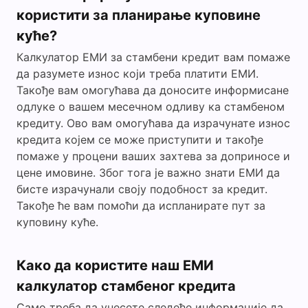
користити за планирање куповине
куће?
Калкулатор ЕМИ за стамбени кредит вам помаже
да разумете износ који треба платити ЕМИ.
Такође вам омогућава да доносите информисане
одлуке о вашем месечном одливу ка стамбеном
кредиту. Ово вам омогућава да израчунате износ
кредита којем се може приступити и такође
помаже у процени ваших захтева за доприносе и
цене имовине. Због тога је важно знати ЕМИ да
бисте израчунали своју подобност за кредит.
Такође ће вам помоћи да испланирате пут за
куповину куће.
Како да користите наш ЕМИ
калкулатор стамбеног кредита
Само треба да унесете следеће информације да