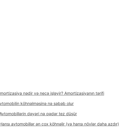
mortizasiya nədir və necə işləyir? Amortizasiyanın tərifi
vtomobilin köhnəlməsinə nə səbəb olur
Avtomobillərin dəyəri nə qədər tez düşür?
Hansı avtomobillər ən çox köhnəlir (və hansı növlər daha azdır)?