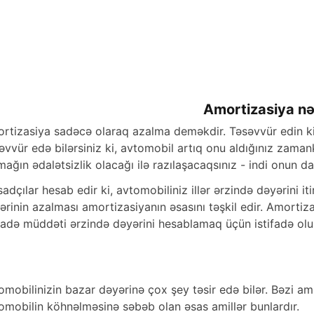
e
o
Amortizasiya nəd
rtizasiya sadəcə olaraq azalma deməkdir. Təsəvvür edin ki, 
əvvür edə bilərsiniz ki, avtomobil artıq onu aldığınız zaman
mağın ədalətsizlik olacağı ilə razılaşacaqsınız - indi onun da
isadçılar hesab edir ki, avtomobiliniz illər ərzində dəyərini 
ərinin azalması amortizasiyanın əsasını təşkil edir. Amortizas
ifadə müddəti ərzində dəyərini hesablamaq üçün istifadə ol
omobilinizin bazar dəyərinə çox şey təsir edə bilər. Bəzi amil
omobilin köhnəlməsinə səbəb olan əsas amillər bunlardır.