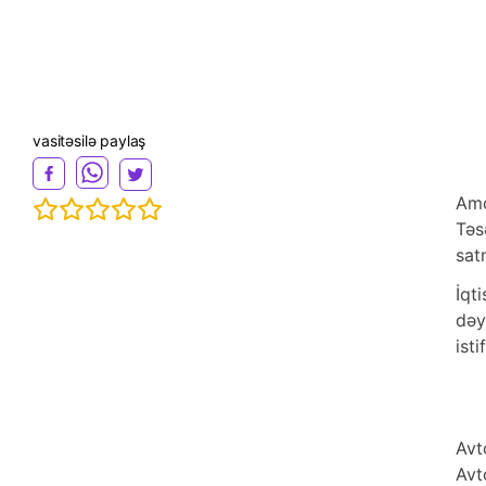
vasitəsilə paylaş
Amo
Təs
sat
İqt
dəy
ist
Avt
Avt