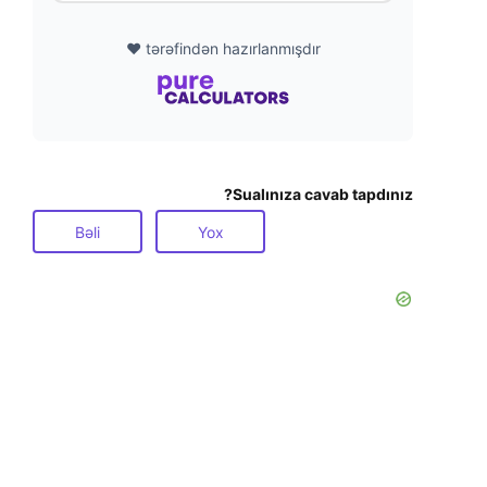
❤️ tərəfindən hazırlanmışdır
Sualınıza cavab tapdınız?
Bəli
Yox