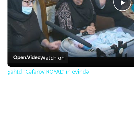
P
l
a
Watch on
y
Şəhİd "Cəfərov RÖYAL" ın evində
V
i
d