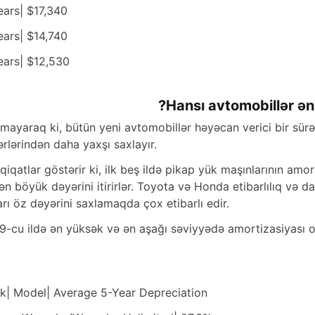
ears| $17,340
ears| $14,740
ears| $12,530
Hansı avtomobillər ən 
mayaraq ki, bütün yeni avtomobillər həyəcan verici bir sürətl
ərlərindən daha yaxşı saxlayır.
qiqatlar göstərir ki, ilk beş ildə pikap yük maşınlarının amor
 ən böyük dəyərini itirirlər. Toyota və Honda etibarlılıq və 
arı öz dəyərini saxlamaqda çox etibarlı edir.
9-cu ildə ən yüksək və ən aşağı səviyyədə amortizasiyası ol
k| Model| Average 5-Year Depreciation