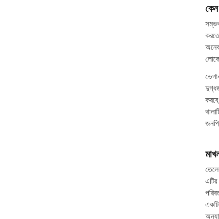
কেন 
সম্ভ
করতে
অনেক
লোকে
ভেগা
দুগ্
করবে
থালা
জনপ্র
মাখন
তেলের
এটির
পরিব
একটি 
অন্য