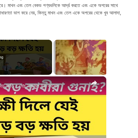
ূরণ করে। মাখন এবং তেল বেকড পণ্যগুলিকে আর্দ্র করতে এবং একে অপরের সাথে
াধারণতা ভাগ করে নেয়, কিন্তু মাখন এবং তেল একে অপরের থেকে খুব আলাদা,
ng
×
বড় বড় ক্ষতি। মোঃ নাজমুল হক কাসেম