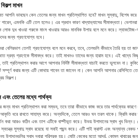
e
বিকল্প মাখন
বত আপনি ভাবছেন কেন তেলের জন্য মাখন প্রতিস্থাপিত হবে? মাখন সুস্বাদু, বিশেষ করে
o
 পারেন, এমনকি এটি তেল হলেও। এর প্রধান কারণ খাদ্যাভ্যাসের সীমাবদ্ধতা। ভেগানরা ম
 লোক দুধ খাওয়া গরুকে মাংস খাওয়ার আরও মানবিক উপায় বলে মনে করে। ল্যাকটোজ-অ
দের জন্য গ্রহণযোগ্য হবে।
নরা বেশিরভাগ তেলই গ্রহণযোগ্য বলে মনে করবে, তবে, তেলগুলি কীভাবে তৈরি হয় তা জানা
ধজাত দ্রব্য গ্রহণকে সীমাবদ্ধ করে। তাই মাখনও তাদের জন্য হারাম হবে। এই খাদ্যে 
, তাই প্রতিস্থাপন করার আগে আপনার নির্দিষ্ট সীমাবদ্ধতা যাচাই করতে ভুলবেন না। কুক
টি সম্পূর্ণ করার জন্য এটি কোথায় পাবেন তা জানেন না। কেন আপনি আপনার রেসিপিতে তেল
িয় বিকল্প।
 এবং তেলের মধ্যে পার্থক্য
 জন্য মাখন প্রতিস্থাপন করা সম্ভব, তবে তারা কীভাবে কাজ করে তার পার্থক্যের কারণে এ
 আকৃতি ধরে রাখতে সাহায্য করে। অন্যদিকে, তেলে আরও ঘন তরল থাকে। ক্রিমি করার
র্তন করা আরও কঠিন এবং তাপ এটিকে বাষ্পীভূত করে। উভয় উপাদানের স্বাদ খুব ভিন্ন। 
স্বতন্ত্র সুস্বাদু স্বাদ রয়েছে যা সবাই পছন্দ করে। এটি পাই ক্রাস্ট এবং অন্যান্য বেকড
ান্য উপাদানগুলির স্বাদ দ্বারা পরিপূরক হয়। মোটা কেকের মতো আর্দ্র, কোমল খাবারের 