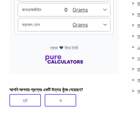
◦
ম
মাখন/মার্জারিন
◦
ম
◦
নারকেল তেল
ম
◦
ম
◦
১
দ্বারা ❤️ দিয়ে তৈরি
◦
এ
◦
র
◦
ন
আপনি আপনার প্রশ্নের একটি উত্তর খুঁজে পেয়েছেন?
◦
আ
হ্যাঁ
না