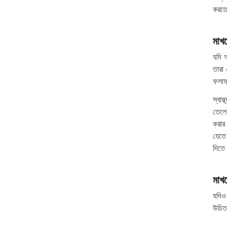
করতে
মাখন
যদি 
তারা
ফলা
স্বা
তেলে
করার
যেতে
দিতে
মাখ
যদিও 
উচিত 