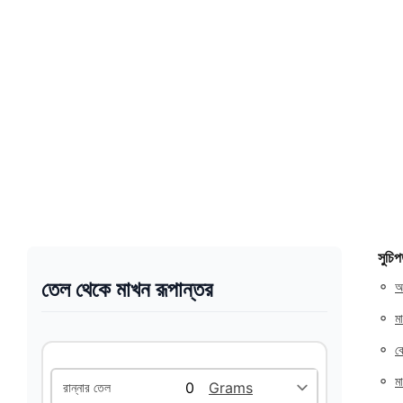
সুচিপ
তেল থেকে মাখন রূপান্তর
◦
আ
◦
ম
◦
ক
◦
ম
রান্নার তেল