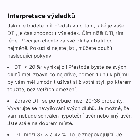
Interpretace výsledků
Jakmile budete mít představu o tom, jaké je vaše
DTI, je čas zhodnotit výsledek. Čím nižší DTI, tím
lépe. Přeci jen chcete za své dluhy utratit co
nejméně. Pokud si nejste jisti, můžete použít
následující pokyny:
DTI < 20 %: vynikající! Přestože byste se svých
dluhů měli zbavit co nejdříve, poměr dluhu k příjmu
by vám měl umožnit užívat si životní styl, po kterém
toužíte, bez větších omezení.
Zdravé DTI se pohybuje mezi 20-36 procenty.
Vyvarujte se navyšování svých dluhů. Je možné, že
vám nebude schválen hypoteční úvěr nebo jiný úvěr.
Jste stále na dobrém místě.
DTI mezi 37 % a 42 %: To je znepokojující. Je