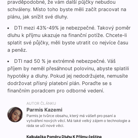
pravděpodobné, že vám další půjčky nebudou
schváleny. Místo toho byste měli začít pracovat na
plánu, jak snížit své dluhy.
DTI mezi 43%-49% je nebezpečné. Takový poměr
dluhu k příjmu ukazuje na finanční potíže. Chcete-li
splatit své půjčky, měli byste utratit co nejvíce času
a peněz.
DTI nad 50 % je extrémně nebezpečné. Váš
příjem by neměl přesáhnout polovinu, abyste splatili
hypotéky a dluhy. Pokud jej nedodržujete, nemusíte
dodržovat přísný platební plán. Poraďte se s
finančním poradcem pro odborné vedení.
AUTOR ČLÁNKU
Parmis Kazemi
Parmis je tvůrce obsahu, který má vášeň pro psaní a
vytváření nových věcí. Má také velký zájem o technologie a
ráda se učí nové věci.
Kalkulačka Poměru Dluhu K Příjmu čeština