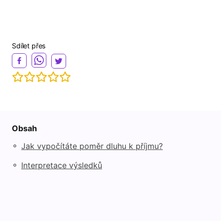
Sdílet přes
Obsah
◦
Jak vypočítáte poměr dluhu k příjmu?
◦
Interpretace výsledků