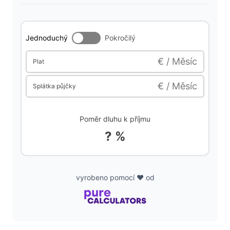
V
Jednoduchý
Pokročilý
i
€ / Měsíc
Plat
d
€ / Měsíc
Splátka půjčky
e
Poměr dluhu k příjmu
? %
o
vyrobeno pomocí ❤️ od