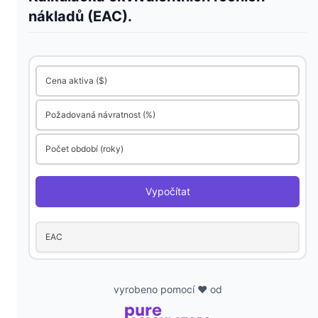
nákladů (EAC).
V
i
Cena aktiva ($)
Požadovaná návratnost (%)
d
Počet období (roky)
e
Vypočítat
o
EAC
vyrobeno pomocí ❤️ od