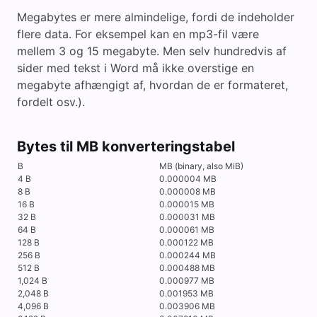
Megabytes er mere almindelige, fordi de indeholder
flere data. For eksempel kan en mp3-fil være
mellem 3 og 15 megabyte. Men selv hundredvis af
sider med tekst i Word må ikke overstige en
megabyte afhængigt af, hvordan de er formateret,
fordelt osv.).
Bytes til MB konverteringstabel
B
MB (binary, also MiB)
4 B
0.000004 MB
8 B
0.000008 MB
16 B
0.000015 MB
32 B
0.000031 MB
64 B
0.000061 MB
128 B
0.000122 MB
256 B
0.000244 MB
512 B
0.000488 MB
1,024 B
0.000977 MB
2,048 B
0.001953 MB
4,096 B
0.003906 MB