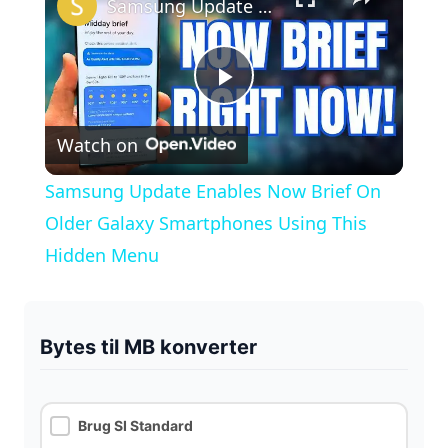
Samsung Update Enables Now Brief On Older Galaxy Smartphones Using This Hidden Menu
P
Watch on
l
Samsung Update Enables Now Brief On
a
Older Galaxy Smartphones Using This
Hidden Menu
y
V
Bytes til MB konverter
i
Brug SI Standard