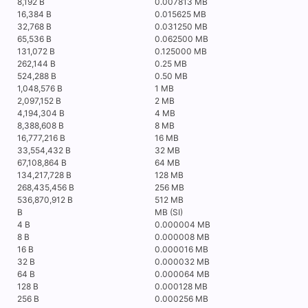
8,192 B
0.007813 MB
16,384 B
0.015625 MB
32,768 B
0.031250 MB
65,536 B
0.062500 MB
131,072 B
0.125000 MB
262,144 B
0.25 MB
524,288 B
0.50 MB
1,048,576 B
1 MB
2,097,152 B
2 MB
4,194,304 B
4 MB
8,388,608 B
8 MB
16,777,216 B
16 MB
33,554,432 B
32 MB
67,108,864 B
64 MB
134,217,728 B
128 MB
268,435,456 B
256 MB
536,870,912 B
512 MB
B
MB (SI)
4 B
0.000004 MB
8 B
0.000008 MB
16 B
0.000016 MB
32 B
0.000032 MB
64 B
0.000064 MB
128 B
0.000128 MB
256 B
0.000256 MB