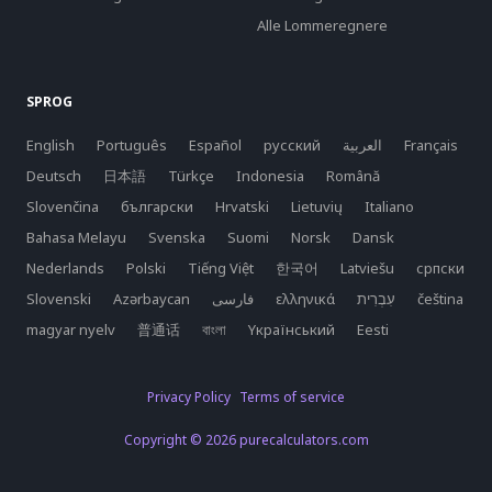
Alle Lommeregnere
SPROG
English
Português
Español
русский
العربية
Français
Deutsch
日本語
Türkçe
Indonesia
Română
Slovenčina
български
Hrvatski
Lietuvių
Italiano
Bahasa Melayu
Svenska
Suomi
Norsk
Dansk
Nederlands
Polski
Tiếng Việt
한국어
Latviešu
српски
Slovenski
Azərbaycan
فارسی
ελληνικά
čeština
magyar nyelv
普通话
বাংলা
Yкраїнський
Eesti
Privacy Policy
Terms of service
Copyright © 2026 purecalculators.com