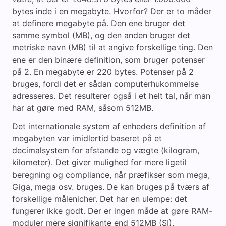
bytes inde i en megabyte. Hvorfor? Der er to måder
at definere megabyte på. Den ene bruger det
samme symbol (MB), og den anden bruger det
metriske navn (MB) til at angive forskellige ting. Den
ene er den binære definition, som bruger potenser
på 2. En megabyte er 220 bytes. Potenser på 2
bruges, fordi det er sådan computerhukommelse
adresseres. Det resulterer også i et helt tal, når man
har at gøre med RAM, såsom 512MB.
Det internationale system af enheders definition af
megabyten var imidlertid baseret på et
decimalsystem for afstande og vægte (kilogram,
kilometer). Det giver mulighed for mere ligetil
beregning og compliance, når præfikser som mega,
Giga, mega osv. bruges. De kan bruges på tværs af
forskellige målenicher. Det har en ulempe: det
fungerer ikke godt. Der er ingen måde at gøre RAM-
moduler mere signifikante end 512MB (SI).