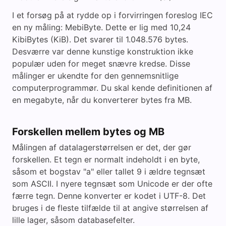
I et forsøg på at rydde op i forvirringen foreslog IEC
en ny måling: MebiByte. Dette er lig med 10,24
KibiBytes (KiB). Det svarer til 1.048.576 bytes.
Desværre var denne kunstige konstruktion ikke
populær uden for meget snævre kredse. Disse
målinger er ukendte for den gennemsnitlige
computerprogrammør. Du skal kende definitionen af
en megabyte, når du konverterer bytes fra MB.
Forskellen mellem bytes og MB
Målingen af datalagerstørrelsen er det, der gør
forskellen. Et tegn er normalt indeholdt i en byte,
såsom et bogstav "a" eller tallet 9 i ældre tegnsæt
som ASCII. I nyere tegnsæt som Unicode er der ofte
færre tegn. Denne konverter er kodet i UTF-8. Det
bruges i de fleste tilfælde til at angive størrelsen af
lille lager, såsom databasefelter.