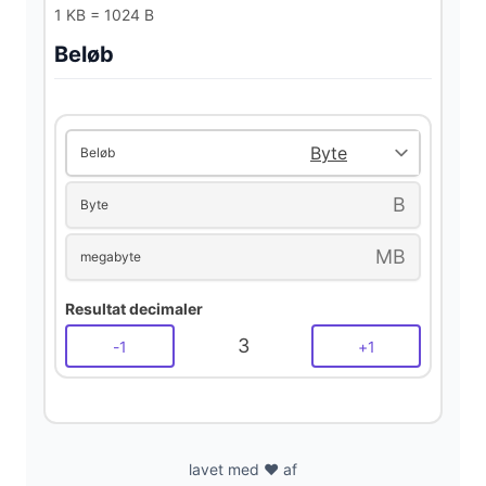
d
1 KB = 1024 B
Beløb
e
o
Beløb
B
Byte
MB
megabyte
Resultat decimaler
3
-
1
+
1
lavet med ❤️ af