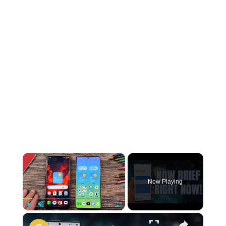
×
Now Playing
×
Play
Unmute
Fullscreen