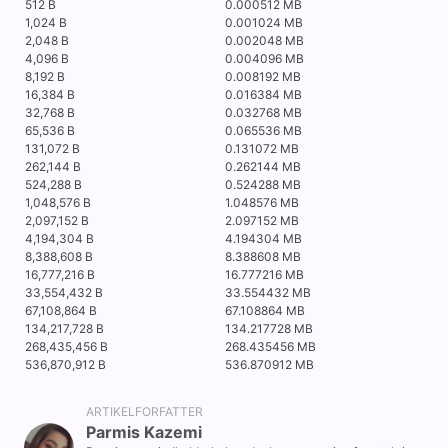
512 B
0.000512 MB
1,024 B
0.001024 MB
2,048 B
0.002048 MB
4,096 B
0.004096 MB
8,192 B
0.008192 MB
16,384 B
0.016384 MB
32,768 B
0.032768 MB
65,536 B
0.065536 MB
131,072 B
0.131072 MB
262,144 B
0.262144 MB
524,288 B
0.524288 MB
1,048,576 B
1.048576 MB
2,097,152 B
2.097152 MB
4,194,304 B
4.194304 MB
8,388,608 B
8.388608 MB
16,777,216 B
16.777216 MB
33,554,432 B
33.554432 MB
67,108,864 B
67.108864 MB
134,217,728 B
134.217728 MB
268,435,456 B
268.435456 MB
536,870,912 B
536.870912 MB
ARTIKELFORFATTER
Parmis Kazemi