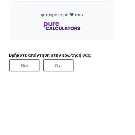
φτιαγμένο με ❤️ από
Βρήκατε απάντηση στην ερώτησή σας;
Ναί
Οχι