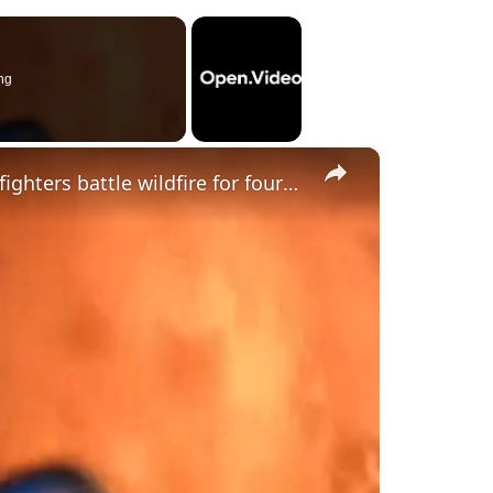
ng
×
"The situation is out of control": Greek firefighters battle wildfire for fourth day