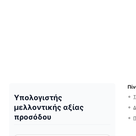
Πί
Υπολογιστής
◦
Τ
μελλοντικής αξίας
◦
Δ
προσόδου
◦
Π