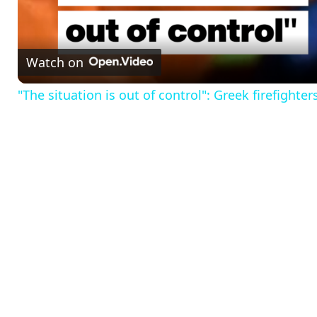
a
Watch on
y
"The situation is out of control": Greek firefighter
V
i
d
e
o