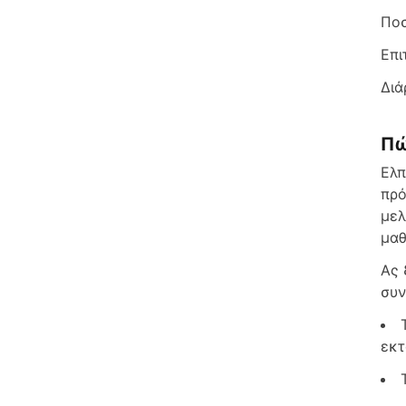
Ποσ
Επι
Διά
Πώ
Ελπ
πρό
μελ
μαθ
Ας 
συν
εκτ