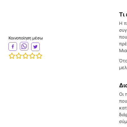
Τι
Η π
συγ
που
Κοινοποίηση μέσω
πρέ
Μια
Ότα
μελ
Δι
Οι 
που
κατ
διά
σύμ