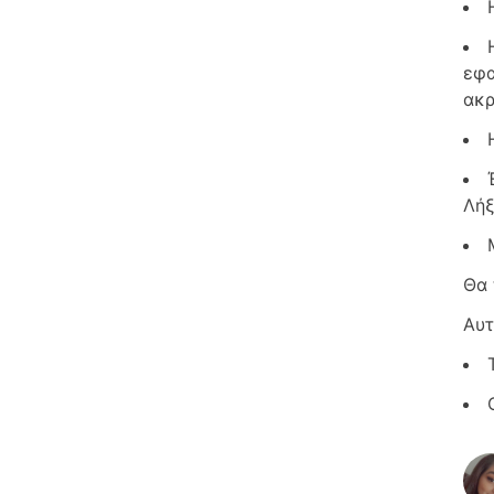
εφα
ακρ
Λήξ
Θα 
Αυτ