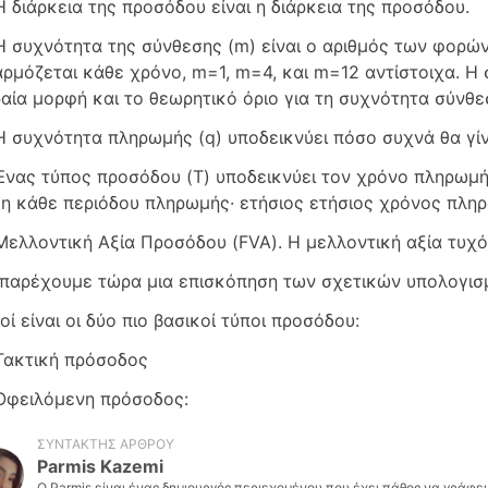
Η διάρκεια της προσόδου είναι η διάρκεια της προσόδου.
Η συχνότητα της σύνθεσης (m) είναι ο αριθμός των φορών
ρμόζεται κάθε χρόνο, m=1, m=4, και m=12 αντίστοιχα. Η σ
αία μορφή και το θεωρητικό όριο για τη συχνότητα σύνθε
Η συχνότητα πληρωμής (q) υποδεικνύει πόσο συχνά θα γίν
Ένας τύπος προσόδου (T) υποδεικνύει τον χρόνο πληρωμή
η κάθε περιόδου πληρωμής· ετήσιος ετήσιος χρόνος πλη
Μελλοντική Αξία Προσόδου (FVA). Η μελλοντική αξία τυχ
παρέχουμε τώρα μια επισκόπηση των σχετικών υπολογισ
οί είναι οι δύο πιο βασικοί τύποι προσόδου:
Τακτική πρόσοδος
Οφειλόμενη πρόσοδος:
ΣΥΝΤΆΚΤΗΣ ΆΡΘΡΟΥ
Parmis Kazemi
Ο Parmis είναι ένας δημιουργός περιεχομένου που έχει πάθος να γράφει