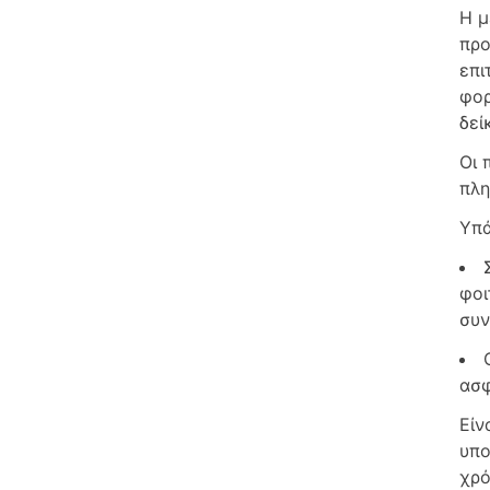
Η μ
προ
επι
φορ
δεί
Οι 
πλ
Υπά
φοι
συν
ασφ
Είν
υπο
χρό