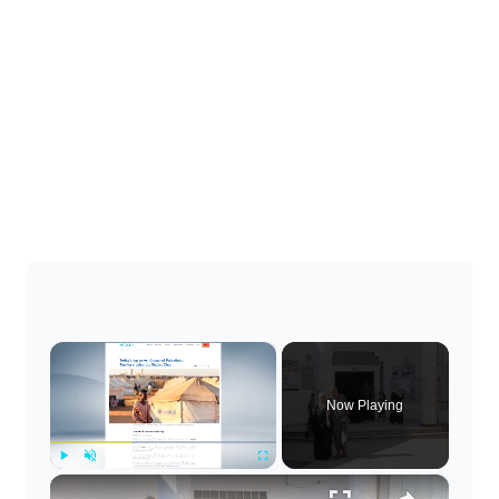
×
Now Playing
×
Play
Unmute
Fullscreen