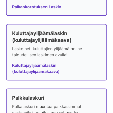
d
Palkankorotuksen Laskin
e
o
Kuluttajaylijäämälaskin
(kuluttajaylijäämäkaava)
Laske heti kuluttajien ylijäämä online -
taloudellisen laskimen avulla!
Kuluttajaylijäämälaskin
(kuluttajaylijäämäkaava)
Palkkalaskuri
Palkalaskuri muuntaa palkkasummat
vastaaviksi arvoiksi maksutiheyden