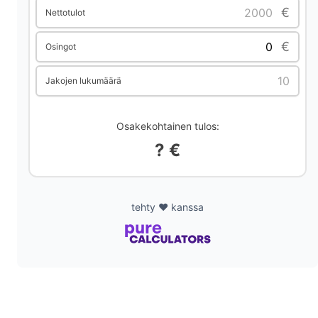
€
Nettotulot
€
Osingot
Jakojen lukumäärä
Osakekohtainen tulos:
? €
tehty ❤️ kanssa