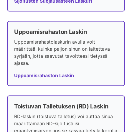
Sijoitusten Suojausasteen Laskuri
Uppoamisrahaston Laskin
Uppoamisrahastolaskurin avulla voit
määrittää, kuinka paljon sinun on laitettava
syrjään, jotta saavutat tavoitteesi tietyssä
ajassa.
Uppoamisrahaston Laskin
Toistuvan Talletuksen (RD) Laskin
RD-laskin (toistuva talletus) voi auttaa sinua
määrittämään RD-sijoitustilisi
erääntymisarvon, jos se kasvaa tietyllä korolla