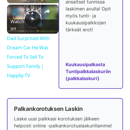
ansaitset tunnissa
×
laskimen avulla! Opit
Dad Surprised With Dream Car He Was Forc
myös tunti- ja
Watch
kuukausipalkkojen
P
on
tärkeät erot!
Dad Surprised With
l
Dream Car He Was
Forced To Sell To
a
Kuukausipalkasta
Support Family |
Tuntipalkkalaskuriin
Happily TV
y
(palkkalaskuri)
V
Palkankorotuksen Laskin
i
Laske uusi palkkasi korotuksen jälkeen
helposti online -palkankorotuslaskurillamme!