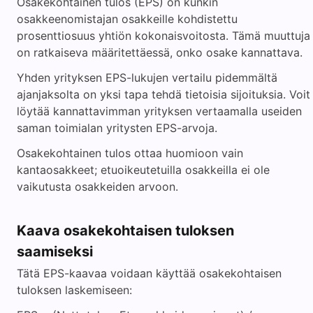
Osakekohtainen tulos (EPS) on kunkin
osakkeenomistajan osakkeille kohdistettu
prosenttiosuus yhtiön kokonaisvoitosta. Tämä muuttuja
on ratkaiseva määritettäessä, onko osake kannattava.
Yhden yrityksen EPS-lukujen vertailu pidemmältä
ajanjaksolta on yksi tapa tehdä tietoisia sijoituksia. Voit
löytää kannattavimman yrityksen vertaamalla useiden
saman toimialan yritysten EPS-arvoja.
Osakekohtainen tulos ottaa huomioon vain
kantaosakkeet; etuoikeutetuilla osakkeilla ei ole
vaikutusta osakkeiden arvoon.
Kaava osakekohtaisen tuloksen
saamiseksi
Tätä EPS-kaavaa voidaan käyttää osakekohtaisen
tuloksen laskemiseen: