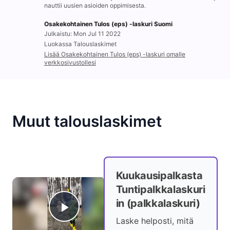
nauttii uusien asioiden oppimisesta.
Osakekohtainen Tulos (eps) -laskuri Suomi
Julkaistu: Mon Jul 11 2022
Luokassa Talouslaskimet
Lisää Osakekohtainen Tulos (eps) -laskuri omalle
verkkosivustollesi
Muut talouslaskimet
Kuukausipalkasta
×
Tuntipalkkalaskuri
in (palkkalaskuri)
Now Playing
Play Video
Laske helposti, mitä