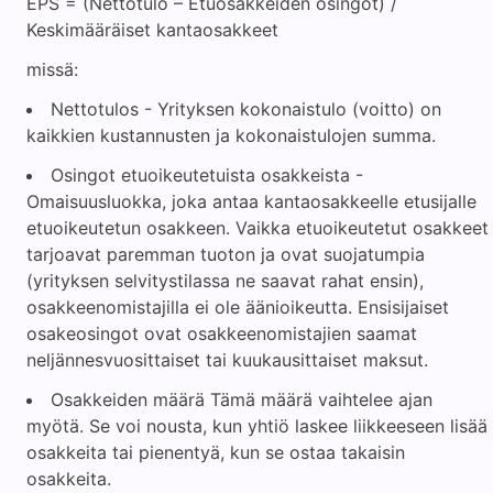
EPS = (Nettotulo – Etuosakkeiden osingot) /
Keskimääräiset kantaosakkeet
missä:
Nettotulos - Yrityksen kokonaistulo (voitto) on
kaikkien kustannusten ja kokonaistulojen summa.
Osingot etuoikeutetuista osakkeista -
Omaisuusluokka, joka antaa kantaosakkeelle etusijalle
etuoikeutetun osakkeen. Vaikka etuoikeutetut osakkeet
tarjoavat paremman tuoton ja ovat suojatumpia
(yrityksen selvitystilassa ne saavat rahat ensin),
osakkeenomistajilla ei ole äänioikeutta. Ensisijaiset
osakeosingot ovat osakkeenomistajien saamat
neljännesvuosittaiset tai kuukausittaiset maksut.
Osakkeiden määrä Tämä määrä vaihtelee ajan
myötä. Se voi nousta, kun yhtiö laskee liikkeeseen lisää
osakkeita tai pienentyä, kun se ostaa takaisin
osakkeita.